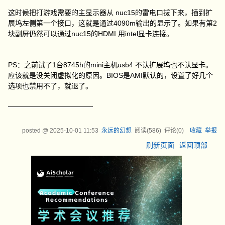
这时候把打游戏需要的主显示器从 nuc15的雷电口拔下来，插到扩
展坞左侧第一个接口，这就是通过4090m输出的显示了。如果有第2
块副屏仍然可以通过nuc15的HDMI 用intel显卡连接。
PS：之前试了1台8745h的mini主机usb4 不认扩展坞也不认显卡。
应该就是没关闭虚拟化的原因。BIOS是AMI默认的，设置了好几个
选项也禁用不了，就退了。
—————————————
posted @
2025-10-01 11:53
永远的幻想
阅读(
586
) 评论(
0
)
收藏
举报
刷新页面
返回顶部