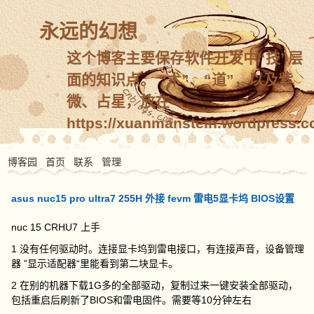
永远的幻想
这个博客主要保存软件开发中“技”层
面的知识点。 “术”、“道”，以及紫
微、占星，放在
https://xuanmanstein.wordpress.c
博客园
首页
联系
管理
asus nuc15 pro ultra7 255H 外接 fevm 雷电5显卡坞 BIOS设置
nuc 15 CRHU7 上手
1 没有任何驱动时。连接显卡坞到雷电接口，有连接声音，设备管理
器 ”显示适配器“里能看到第二块显卡。
2 在别的机器下载1G多的全部驱动，复制过来一键安装全部驱动，
包括重启后刷新了BIOS和雷电固件。需要等10分钟左右