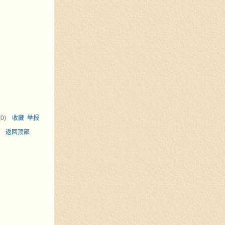
(
0
)
收藏
举报
面
返回顶部