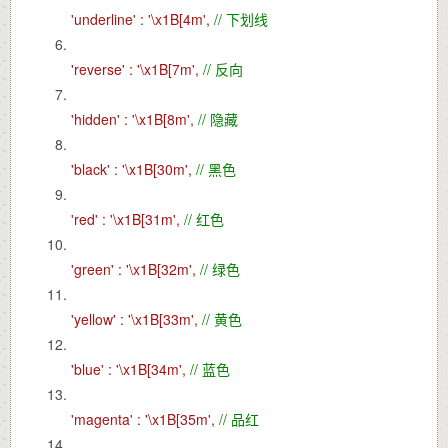
'underline' :
'\x1B[4m',
// 下划线
'reverse' :
'\x1B[7m',
// 反向
'hidden' :
'\x1B[8m',
// 隐藏
'black' :
'\x1B[30m',
// 黑色
'red' :
'\x1B[31m',
// 红色
'green' :
'\x1B[32m',
// 绿色
'yellow' :
'\x1B[33m',
// 黄色
'blue' :
'\x1B[34m',
// 蓝色
'magenta' :
'\x1B[35m',
// 品红