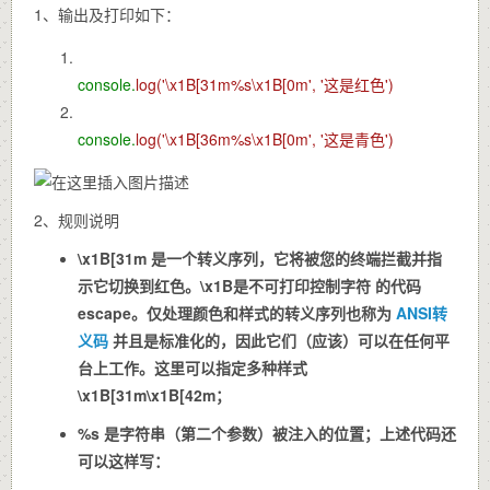
1、输出及打印如下：
console.
log(
'\x1B[31m%s\x1B[0m',
'这是红色')
console.
log(
'\x1B[36m%s\x1B[0m',
'这是青色')
2、规则说明
\x1B[31m
是一个转义序列，它将被您的终端拦截并指
示它切换到红色。
\x1B
是不可打印控制字符 的代码
escape。仅处理颜色和样式的转义序列也称为
ANSI转
义码
并且是标准化的，因此它们（应该）可以在任何平
台上工作。这里可以指定多种样式
\x1B[31m\x1B[42m
；
%s
是字符串（第二个参数）被注入的位置；上述代码还
可以这样写：