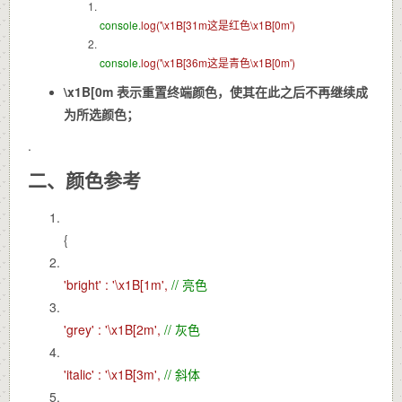
console.
log(
'\x1B[31m这是红色\x1B[0m')
console.
log(
'\x1B[36m这是青色\x1B[0m')
\x1B[0m
表示重置终端颜色，使其在此之后不再继续成
为所选颜色；
.
二、颜色参考
{
'bright' :
'\x1B[1m',
// 亮色
'grey' :
'\x1B[2m',
// 灰色
'italic' :
'\x1B[3m',
// 斜体