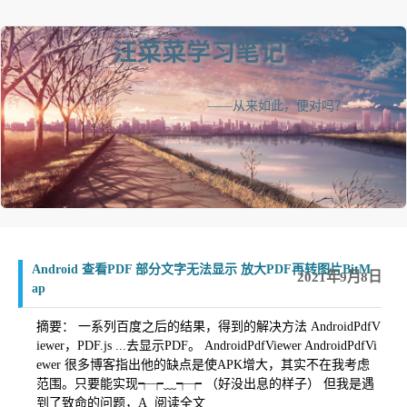
汪菜菜学习笔记
——从来如此，便对吗？
Android 查看PDF 部分文字无法显示 放大PDF再转图片BitM
2021年9月8日
ap
摘要： 一系列百度之后的结果，得到的解决方法 AndroidPdfV
iewer，PDF.js ...去显示PDF。 AndroidPdfViewer AndroidPdfVi
ewer 很多博客指出他的缺点是使APK增大，其实不在我考虑
范围。只要能实现┭┮﹏┭┮ （好没出息的样子） 但我是遇
到了致命的问题，A
阅读全文