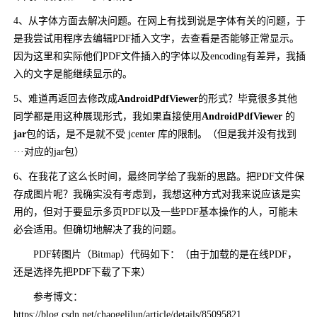
4、从字体方面去解决问题。在网上有找到说是字体有关的问题，于
是我尝试用程序去编辑PDF插入文字，去查看是否能够正常显示。
因为这里和实际他们PDF文件插入的字体以及encoding有差异，我插
入的文字是能继续显示的。
5、难道再返回去修改成
AndroidPdfViewer
的形式？毕竟很多其他
同学都是用这种展现形式，我如果直接使用
AndroidPdfViewer
的
jar
包的话，是不是就不受 jcenter 库的限制。（但是我并没有找到
···对应的jar包）
6、在我花了这么长时间，最终同学给了我新的思路。把PDF文件保
存成图片呢？我确实没有考虑到，我想这种方式对我来说应该是实
用的，但对于要显示多页PDF以及一些PDF基本操作的人，可能未
必会适用。但确切地解决了我的问题。
PDF转图片（Bitmap）代码如下：（由于加载的是在线PDF，
还是选择先把PDF下载了下来）
参考博文：
https://blog.csdn.net/chaogelilun/article/details/85095821