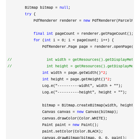
        Bitmap bitmap 
= 
null
;

try
 {

            PdfRenderer renderer 
= 
new
 PdfRenderer(ParcelFil
final
int
 pageCount =
 renderer.getPageCount();

for
 (
int
 i = 0; i < pageCount; i++
) {

                PdfRenderer.Page page 
=
 renderer.openPage(i);
//
//
                int height = getResources().getDisplayMetr
int
 width = page.getWidth()
*2
;

int
 height = page.getHeight()
*2
;

                Log.e(
"----------widht", width + ""
);

                Log.e(
"----------height", height + ""
);

                bitmap 
=
 Bitmap.createBitmap(width, height, B
                Canvas canvas 
= 
new
 Canvas(bitmap);

                canvas.drawColor(Color.WHITE);

                Paint paint 
= 
new
 Paint();

                paint.setColor(Color.BLACK);

                canvas.drawBitmap(bitmap, 
0, 0
, paint);
