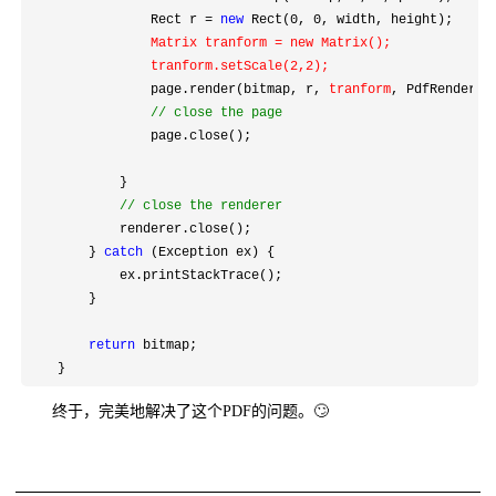
                Rect r 
= 
new
 Rect(0, 0
, width, height);

 Matrix tranform 
= new Matrix();

                tranform.setScale(2,2
);
                page.render(bitmap, r, 
tranform
, PdfRenderer
//
 close the page
                page.close();

            }

//
 close the renderer
            renderer.close();

        } 
catch
 (Exception ex) {

            ex.printStackTrace();

        }

return
 bitmap;

    }
终于，完美地解决了这个PDF的问题。🙄