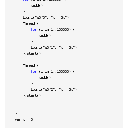
            xadd()

        }

        Log.i(
"WQY0", "x = $x"
)

        Thread {

for
 (i in 1..100000
) {

                xadd()

            }

            Log.i(
"WQY1", "x = $x"
)

        }.start()

        Thread {

for
 (i in 1..100000
) {

                xadd()

            }

            Log.i(
"WQY2", "x = $x"
)

        }.start()

    }

    var x 
= 0