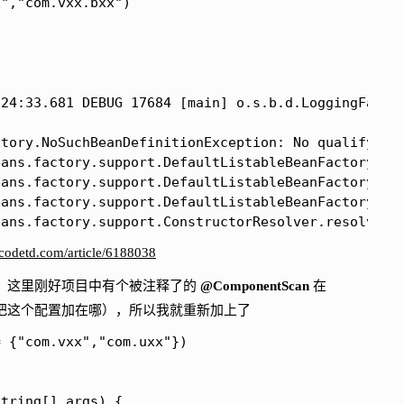
x","com.vxx.bxx")
24:33.681 DEBUG 17684 [main] o.s.b.d.LoggingFailur
tory.NoSuchBeanDefinitionException: No qualifying 
eans.factory.support.ConstructorResolver.resolveAu
codetd.com/article/6188038
，这里刚好项目中有个被注释了的
@ComponentScan
在
把这个配置加在哪），所以我就重新加上了
 {"com.vxx","com.uxx"})

tring[] args) {
