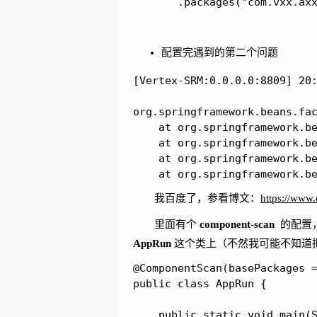
       .packages("com.vxx.ax
配置完遇到的第二个问题
[Vertex-SRM:0.0.0.0:8809] 20:
org.springframework.beans.fac
	at org.springframework.beans.factory.support.DefaultListableBeanFactory.raiseNoMatchingBeanFound(DefaultListableBeanFactory.java:1646)

	at org.springframework.beans.factory.support.DefaultListableBeanFactory.doResolveDependency(DefaultListableBeanFactory.java:1205)

	at org.springframework.beans.factory.support.DefaultListableBeanFactory.resolveDependency(DefaultListableBeanFactory.java:1166)

	at org.springframework.b
我百度了，参看博文：
https://www.
里面有个
component-scan
的配置
AppRun
这个类上（不然我可能不知道
@ComponentScan(basePackages =
public class AppRun {

    public static void main(S