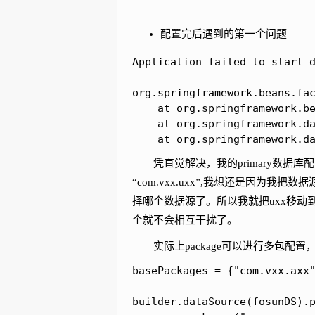
配置完后遇到的第一个问题
Application failed to start d
org.springframework.beans.fa
	at org.springframework.beans.factory.support.DefaultListableBeanFactory.registerBeanDefinition(DefaultListableBeanFactory.java:894)

	at org.springframework.data.repository.config.RepositoryConfigurationDelegate.registerRepositoriesIn(RepositoryConfigurationDelegate.java:173)

	at org.springframework.d
凭直觉解决，我的primary数据库配置pac
“com.vxx.uxx”,我想还是因为
择哪个数据源了。所以我就把uxx移动到了c
个就不会相互干扰了。
实际上package可以进行多包配置，
basePackages = {"com.vxx.axx"
builder.dataSource(fosunDS).p