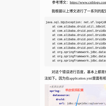
参考博文：
https://www.cnblogs.co
我根据以上博文进行了一系列的配置
java.sql.SQLException: net.sf.log4jdb
	at com.alibaba.druid.util.JdbcUtils.createDriver(JdbcUtils.java:653)

	at com.alibaba.druid.pool.DruidDataSource.resolveDriver(DruidDataSource.java:1212)

	at com.alibaba.druid.pool.DruidDataSource.init(DruidDataSource.java:887)

	at com.alibaba.druid.pool.DruidDataSource.getConnection(DruidDataSource.java:1383)

	at com.alibaba.druid.pool.DruidDataSource.getConnection(DruidDataSource.java:1379)

	at com.alibaba.druid.pool.DruidDataSource.getConnection(DruidDataSource.java:109)

	at org.springframework.jdbc.datasource.DataSourceUtils.fetchConnection(DataSourceUtils.java:151)

	at org.springframework.jdbc.datasource.DataSourceUtils.doGetConnection(DataSourceUtils.java:115)

	at org.springframework.jdbc.dat
对这个错误进行百度，基本上都是有关
法如下。因为在application.y