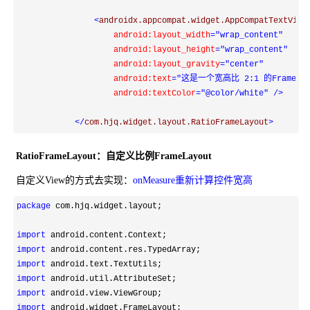
<
androidx.appcompat.widget.AppCompatTextView

android:layout_width
="wrap_content"
                    android:layout_height
="wrap_content"
                    android:layout_gravity
="center"
                    android:text
="这是一个宽高比 2:1 的FrameLay
                    android:textColor
="@color/white"
/>
</
com.hjq.widget.layout.RatioFrameLayout
>
RatioFrameLayout：自定义比例FrameLayout
自定义View的方式去实现：
onMeasure重新计算控件宽高
package
 com.hjq.widget.layout;

import
import
import
import
import
import
 android.widget.FrameLayout;
