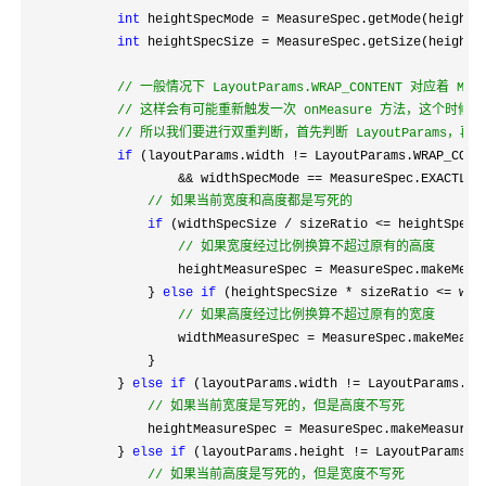
int
 heightSpecMode =
 MeasureSpec.getMode(heightMe
int
 heightSpecSize =
 MeasureSpec.getSize(heightMe
//
 一般情况下 LayoutParams.WRAP_CONTENT 对应着 
//
 这样会有可能重新触发一次 onMeasure 方法，这个时候传入测量
//
 所以我们要进行双重判断，首先判断 LayoutParam
if
 (layoutParams.width != LayoutParams.WRAP_CONT
&& widthSpecMode == MeasureSpec.EXACTLY 
//
 如果当前宽度和高度都是写死的
if
 (widthSpecSize / sizeRatio <=
 heightSpecSi
//
 如果宽度经过比例换算不超过原有的高度
                    heightMeasureSpec = MeasureSpec.makeMeas
                } 
else
if
 (heightSpecSize * sizeRatio <=
 wid
//
 如果高度经过比例换算不超过原有的宽度
                    widthMeasureSpec = MeasureSpec.makeMeasu
                }

            } 
else
if
 (layoutParams.width != LayoutParams.WR
//
 如果当前宽度是写死的，但是高度不写死
                heightMeasureSpec = MeasureSpec.makeMeasureS
            } 
else
if
 (layoutParams.height != LayoutParams.W
//
 如果当前高度是写死的，但是宽度不写死