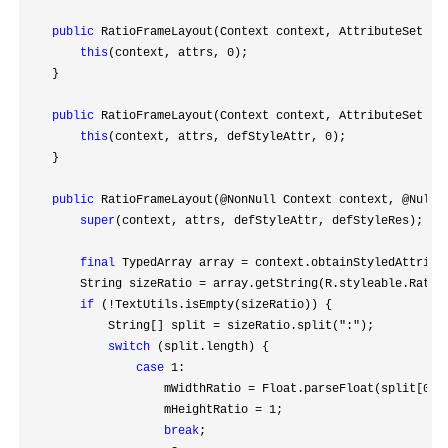
public
 RatioFrameLayout(Context context, AttributeSet att
this
(context, attrs, 0
);

    }

public
 RatioFrameLayout(Context context, AttributeSet at
this
(context, attrs, defStyleAttr, 0
);

    }

public
 RatioFrameLayout(@NonNull Context context, @Nulla
super
(context, attrs, defStyleAttr, defStyleRes);

final
 TypedArray array =
 context.obtainStyledAttribu
        String sizeRatio 
=
 array.getString(R.styleable.RatioF
if
 (!
TextUtils.isEmpty(sizeRatio)) {

            String[] split 
= sizeRatio.split(":"
);

switch
 (split.length) {

case
 1
:

                    mWidthRatio 
= Float.parseFloat(split[0
]);
                    mHeightRatio 
= 1
;

break
;
