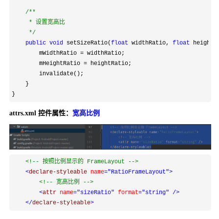
/**
     * 设置宽高比

*/
public
void
 setSizeRatio(
float
 widthRatio, 
float
 heightRa
        mWidthRatio 
=
 widthRatio;

        mHeightRatio 
=
 heightRatio;

        invalidate();

    }

}
attrs.xml 控件属性：
宽高比例
<!--
 按照比例显示的 FrameLayout 
-->
<
declare-styleable 
name
="RatioFrameLayout"
>
<!--
 宽高比例 
-->
<
attr 
name
="sizeRatio"
 format
="string"
/>
</
declare-styleable
>