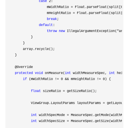
case
 2
:

                    mWidthRatio 
= Float.parseFloat(split[0
]);
                    mHeightRatio 
= Float.parseFloat(split[1
])
break
;

default
:

throw
new
 IllegalArgumentException("are 
            }

        }

        array.recycle();

    }

    @Override

protected
void
 onMeasure(
int
 widthMeasureSpec, 
int
 heigh
if
 (mWidthRatio != 0 && mHeightRatio != 0
) {

float
 sizeRatio =
 getSizeRatio();

            ViewGroup.LayoutParams layoutParams 
=
 getLayoutPa
int
 widthSpecMode =
 MeasureSpec.getMode(widthMeas
int
 widthSpecSize =
 MeasureSpec.getSize(widthMeas