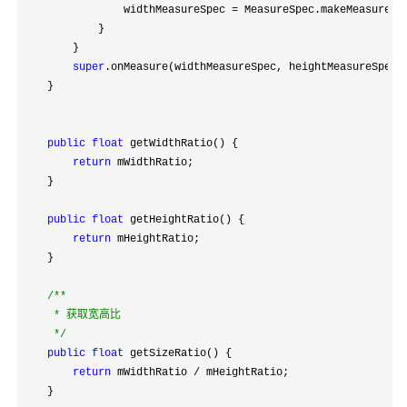
                widthMeasureSpec = MeasureSpec.makeMeasureSp
            }

        }

super
.onMeasure(widthMeasureSpec, heightMeasureSpec);
    }

public
float
 getWidthRatio() {

return
 mWidthRatio;

    }

public
float
 getHeightRatio() {

return
 mHeightRatio;

    }

/**
     * 获取宽高比

*/
public
float
 getSizeRatio() {

return
 mWidthRatio /
 mHeightRatio;

    }
