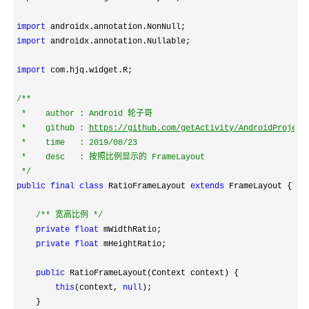
import
import
 androidx.annotation.Nullable;

import
 com.hjq.widget.R;

/**
 *    author : Android 轮子哥

 *    github : 
https://github.com/getActivity/AndroidProject
 *    time   : 2019/08/23

 *    desc   : 按照比例显示的 FrameLayout

*/
public
final
class
 RatioFrameLayout 
extends
 FrameLayout {

/**
 宽高比例 
*/
private
float
 mWidthRatio;

private
float
 mHeightRatio;

public
 RatioFrameLayout(Context context) {

this
(context, 
null
);

    }
