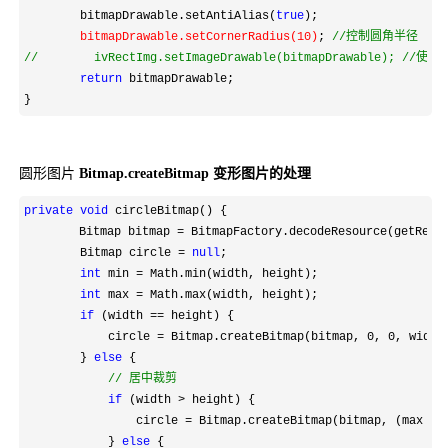
        bitmapDrawable.setAntiAlias(
true
);

bitmapDrawable.setCornerRadius(
10)
; 
//
//
        ivRectImg.setImageDrawable(bitmapDrawable); //使
return
 bitmapDrawable;

}
圆形图片
Bitmap.createBitmap 变形图片的处理
private
void
 circleBitmap() {

 　　　　Bitmap bitmap 
=
 BitmapFactory.decodeResource(getResou
        Bitmap circle 
= 
null
;

int
 min =
 Math.min(width, height);

int
 max =
 Math.max(width, height);

if
 (width ==
 height) {

            circle 
= Bitmap.createBitmap(bitmap, 0, 0
, width,
        } 
else
 {

//
 居中裁剪
if
 (width >
 height) {

                circle 
= Bitmap.createBitmap(bitmap, (max - 
            } 
else
 {
