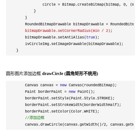
                circle 
= Bitmap.createBitmap(bitmap, 0, (max
            }

        }

        RoundedBitmapDrawable bitmapDrawable 
=
 RoundedBitmap
bitmapDrawable.setCornerRadius(min 
/ 2
)
;

        bitmapDrawable.setAntiAlias(
true
);

        ivCircleImg.setImageDrawable(bitmapDrawable);

    }
圆形图片添加边框
drawCircle (圆角矩形不统用)
        Canvas canvas = 
new
 Canvas(roundedBitmap);

        Paint borderPaint 
= 
new
 Paint();

        borderPaint.setStyle(Paint.Style.STROKE);

        borderPaint.setStrokeWidth(borderWidthHalf);

        borderPaint.setColor(Color.WHITE);

//
添加边框
        canvas.drawCircle(canvas.getWidth()/2, canvas.getWid