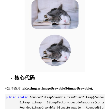
核心代码
⭐矩形图片
ivRectImg.setImageDrawable(bitmapDrawable);
public
static
 RoundedBitmapDrawable tranRoundBitmap(Context 
        Bitmap bitmap 
=
 BitmapFactory.decodeResource(context.
        RoundedBitmapDrawable bitmapDrawable 
=
 RoundedBitmap