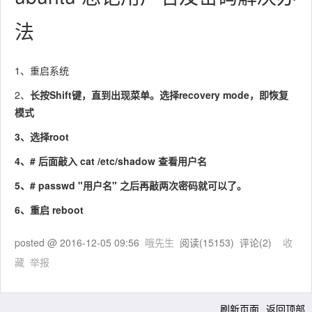
法
1、重启系统
2、
长按Shift键，直到出现菜单。选择recovery mode，即恢复
模式
3、选择root
4、
# 后面敲入 cat /etc/shadow 查看用户名
5、#
passwd "用户名" 之后再敲两次密码就可以了。
6、重启 reboot
posted @
2016-12-05 09:56
哦先生
阅读(
15153
) 评论(
2
)
收
藏
举报
刷新页面
返回顶部