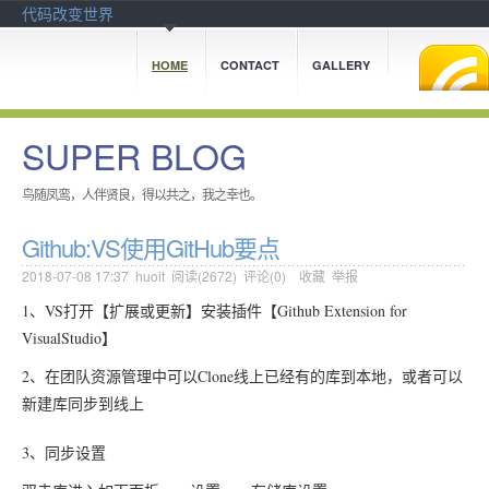
代码改变世界
HOME
CONTACT
GALLERY
SUPER BLOG
鸟随凤鸾，人伴贤良，得以共之，我之幸也。
Github:VS使用GitHub要点
2018-07-08 17:37
huoit
阅读(
2672
) 评论(
0
)
收藏
举报
1、VS打开【扩展或更新】安装插件【Github Extension for
VisualStudio】
2、在团队资源管理中可以Clone线上已经有的库到本地，或者可以
新建库同步到线上
3、同步设置