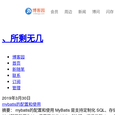
会员
周边
新闻
博问
闪存
、所剩无几
博客园
首页
新随笔
联系
订阅
管理
2019年3月30日
mybatis的配置和使用
摘要： mybatis的配置和使用 MyBatis 是支持定制化 S