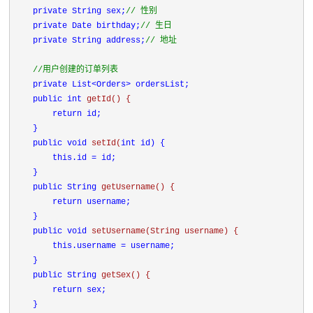
private String sex;
// 性别

private Date birthday;
// 生日

private String address;
// 地址

//用户创建的订单列表

private List<Orders> ordersList;

public 
int 
getId() {

return id;

    }

public 
void 
setId(
int id) {

this.id = id;

    }

public String 
getUsername() {

return username;

    }

public 
void 
setUsername(String username) {

this.username = username;

    }

public String 
getSex() {

return sex;

    }
