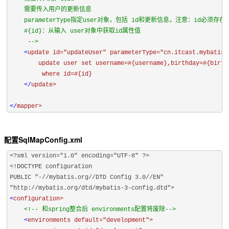
    需要传入用户的更新信息

    parameterType指定user对象，包括 id和更新信息，注意：id必须存在

    #{id}：从输入 user对象中获取id属性值

     -->

<
update 
id=
"updateUser" 
parameterType=
"cn.itcast.mybatis.
        update user set username=#{username},birthday=#{birth
         where id=#{id}

</
update>

</
mapper>
配置SqlMapConfig.xml
<!DOCTYPE configuration

PUBLIC "-//mybatis.org//DTD Config 3.0//EN"

<
configuration>

<!-- 和spring整合后 environments配置将废除-->

<
environments 
default=
"development">
