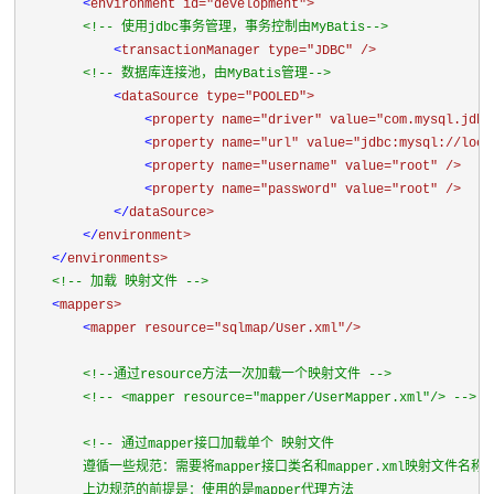
<
environment 
id=
"development">

<!-- 使用jdbc事务管理，事务控制由MyBatis-->

<
transactionManager 
type=
"JDBC" />

<!-- 数据库连接池，由MyBatis管理-->

<
dataSource 
type=
"POOLED">

<
property 
name=
"driver" 
value=
"com.mysql.jdbc
<
property 
name=
"url" 
value=
"jdbc:mysql://loca
<
property 
name=
"username" 
value=
"root" />

<
property 
name=
"password" 
value=
"root" />

</
dataSource>

</
environment>

</
environments>

<!-- 加载 映射文件 -->

<
mappers>

<
mapper 
resource=
"sqlmap/User.xml"/>

<!--通过resource方法一次加载一个映射文件 -->

<!-- <mapper resource="mapper/UserMapper.xml"/> -->

<!-- 通过mapper接口加载单个 映射文件

        遵循一些规范：需要将mapper接口类名和mapper.xml映射文件名
        上边规范的前提是：使用的是mapper代理方法
