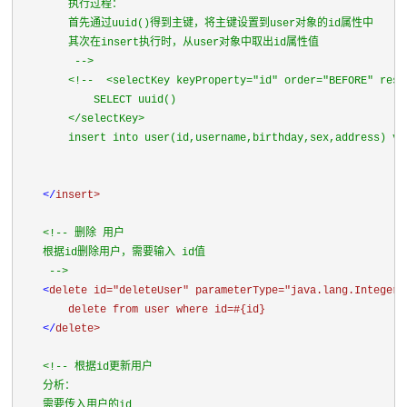
        执行过程：

        首先通过uuid()得到主键，将主键设置到user对象的id属性中

        其次在insert执行时，从user对象中取出id属性值

         -->

<!--  <selectKey keyProperty="id" order="BEFORE" resu
            SELECT uuid()

        </selectKey>

        insert into user(id,username,birthday,sex,address) va
</
insert>

<!-- 删除 用户

    根据id删除用户，需要输入 id值

     -->

<
delete 
id=
"deleteUser" 
parameterType=
"java.lang.Integer">
        delete from user where id=#{id}

</
delete>

<!-- 根据id更新用户

    分析：

    需要传入用户的id
