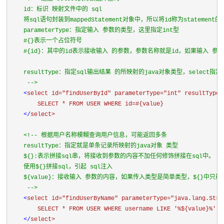
    id：标识 映射文件中的 sql

    将sql语句封装到mappedStatement对象中，所以将id称为statement的id
    parameterType：指定输入 参数的类型，这里指定int型 

    #{}表示一个占位符号

    #{id}：其中的id表示接收输入 的参数，参数名称就是id，如果输入 参
    resultType：指定sql输出结果 的所映射的java对象类型，select指定
     -->

<
select 
id=
"findUserById" 
parameterType=
"int" 
resultType=
        SELECT * FROM USER WHERE id=#{value}

</
select>

<!-- 根据用户名称模糊查询用户信息，可能返回多条

    resultType：指定就是单条记录所映射的java对象 类型

    ${}:表示拼接sql串，将接收到参数的内容不加任何修饰拼接在sql中。

    使用${}拼接sql，引起 sql注入

    ${value}：接收输入 参数的内容，如果传入类型是简单类型，${}中只能使用
     -->

<
select 
id=
"findUserByName" 
parameterType=
"java.lang.Stri
        SELECT * FROM USER WHERE username LIKE '%${value}%'

</
select>
