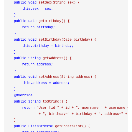
public 
void 
setSex(String sex) {

this.sex = sex;

    }

public Date 
getBirthday() {

return birthday;

    }

public 
void 
setBirthday(Date birthday) {

this.birthday = birthday;

    }

public String 
getAddress() {

return address;

    }

public 
void 
setAddress(String address) {

this.address = address;

    }

@Override

public String 
toString() {

return 
"User [id=" + id + 
", username=" + username + 
                + 
", birthday=" + birthday + 
", address=" + a
    }

public List<Orders> 
getOrdersList() {
