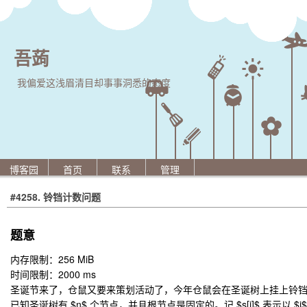
吾蒟
我偏爱这浅眉清目却事事洞悉的态度
博客园
首页
联系
管理
#4258. 铃铛计数问题
题意
内存限制：256 MiB
时间限制：2000 ms
圣诞节来了，仓鼠又要来策划活动了，今年仓鼠会在圣诞树上挂上铃
已知圣诞树有 $n$ 个节点，并且根节点是固定的。记 $s[i]$ 表示以 $i