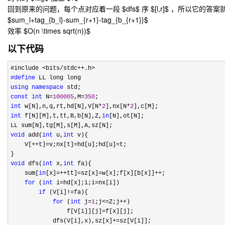
回到原来的问题，每个点对应着一段 $dfs$ 序 $[l,r]$ ，所以它的答案
$sum_l+tag_{b_l}-sum_{r+1}-tag_{b_{r+1}}$
效率 $O(n \times sqrt(n))$
以下代码
#define
using
namespace
const
int
 N=
100005
,M=
350
int
 w[N],n,q,rt,hd[N],V[N*
2
],nx[N*
2
int
 f[N][M],t,tt,B,b[N],Z,
in
[N],ot[N];

void
 add(
int
 u,
int
 v){

    V[
++t]=v;nx[t]=hd[u];hd[u]=
t;

void
 dfs(
int
 x,
int
 fa){

    sum[
in
[x]=++tt]=sz[x]=w[x];f[x][b[x]]++
;

for
 (
int
 i=hd[x];i;i=
nx[i])

if
 (V[i]!=
fa){

for
 (
int
 j=
1
;j<=Z;j++
)

                f[V[i]][j]
=
f[x][j];

            dfs(V[i],x),sz[x]
+=
sz[V[i]];
