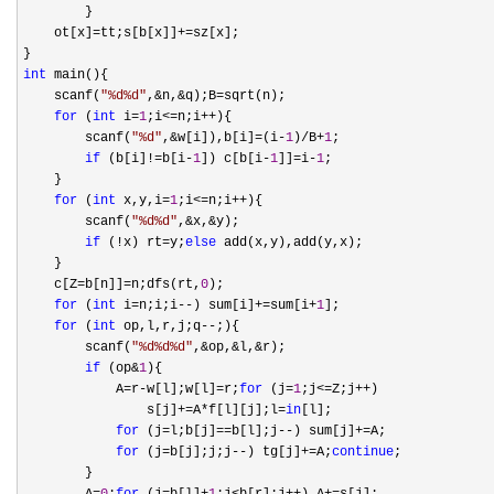
        }

    ot[x]
=tt;s[b[x]]+=
sz[x];

int
 main(){

    scanf(
"
%d%d
"
,&n,&q);B=
sqrt(n);

for
 (
int
 i=
1
;i<=n;i++
){

        scanf(
"
%d
"
,&w[i]),b[i]=(i-
1
)/B+
1
;

if
 (b[i]!=b[i-
1
]) c[b[i-
1
]]=i-
1
;

    }

for
 (
int
 x,y,i=
1
;i<=n;i++
){

        scanf(
"
%d%d
"
,&x,&
y);

if
 (!x) rt=y;
else
 add(x,y),add(y,x);

    }

    c[Z
=b[n]]=n;dfs(rt,
0
);

for
 (
int
 i=n;i;i--) sum[i]+=sum[i+
1
];

for
 (
int
 op,l,r,j;q--
;){

        scanf(
"
%d%d%d
"
,&op,&l,&
r);

if
 (op&
1
){

            A
=r-w[l];w[l]=r;
for
 (j=
1
;j<=Z;j++
)

                s[j]
+=A*f[l][j];l=
in
[l];

for
 (j=l;b[j]==b[l];j--) sum[j]+=
A;

for
 (j=b[j];j;j--) tg[j]+=A;
continue
;

        }
