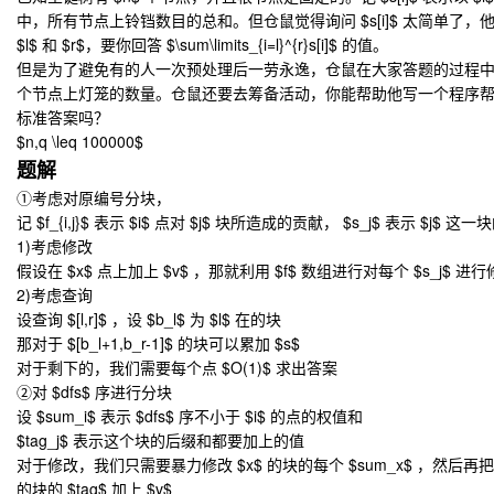
中，所有节点上铃铛数目的总和。但仓鼠觉得询问 $s[i]$ 太简单了，
$l$ 和 $r$，要你回答 $\sum\limits_{i=l}^{r}s[i]$ 的值。
但是为了避免有的人一次预处理后一劳永逸，仓鼠在大家答题的过程
个节点上灯笼的数量。仓鼠还要去筹备活动，你能帮助他写一个程序
标准答案吗？
$n,q \leq 100000$
题解
①考虑对原编号分块，
记 $f_{i,j}$ 表示 $i$ 点对 $j$ 块所造成的贡献， $s_j$ 表示 $j$ 这
1)考虑修改
假设在 $x$ 点上加上 $v$ ，那就利用 $f$ 数组进行对每个 $s_j$ 进
2)考虑查询
设查询 $[l,r]$ ，设 $b_l$ 为 $l$ 在的块
那对于 $[b_l+1,b_r-1]$ 的块可以累加 $s$
对于剩下的，我们需要每个点 $O(1)$ 求出答案
②对 $dfs$ 序进行分块
设 $sum_i$ 表示 $dfs$ 序不小于 $i$ 的点的权值和
$tag_j$ 表示这个块的后缀和都要加上的值
对于修改，我们只需要暴力修改 $x$ 的块的每个 $sum_x$ ，然后再把 $[1
的块的 $tag$ 加上 $v$