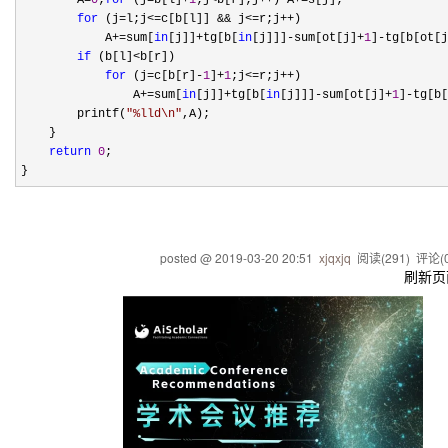
        A
=
0
;
for
 (j=b[l]+
1
;j<b[r];j++) A+=
s[j];

for
 (j=l;j<=c[b[l]] && j<=r;j++
)

            A
+=sum[
in
[j]]+tg[b[
in
[j]]]-sum[ot[j]+
1
]-tg[b[ot[j
if
 (b[l]<
b[r])

for
 (j=c[b[r]-
1
]+
1
;j<=r;j++
)

                A
+=sum[
in
[j]]+tg[b[
in
[j]]]-sum[ot[j]+
1
]-tg[b[
        printf(
"
%lld\n
"
,A);

    }

return
0
;

}
posted @
2019-03-20 20:51
xjqxjq
阅读(
291
) 评论(
刷新页