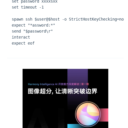
  set password xxxxsxx

  set timeout -1  

  spawn ssh $user@$host -o StrictHostKeyChecking=no 

  expect "*assword:*"  

  send "$password\r"  

  interact  

  expect eof  
