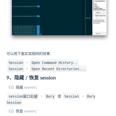
可以用下面实现相同的效果：
Session
Open Command History..
>
Session
Open Recent Directories...
>
9、隐藏 / 恢复 session
（1）隐藏 session：
session窗口右键
Bury
Session
Bury
>
或
>
Session
（2）恢复 session：