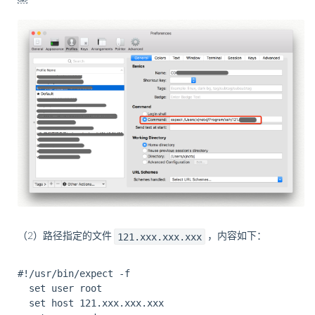
￼
121.xxx.xxx.xxx
（2）路径指定的文件
，内容如下：
#!/usr/bin/expect -f  

  set user root  

  set host 121.xxx.xxx.xxx
