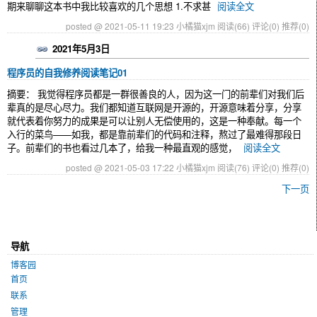
期来聊聊这本书中我比较喜欢的几个思想 1.不求甚
阅读全文
posted @ 2021-05-11 19:23 小橘猫xjm
阅读(66)
评论(0)
推荐(0)
2021年5月3日
程序员的自我修养阅读笔记01
摘要： 我觉得程序员都是一群很善良的人，因为这一门的前辈们对我们后
辈真的是尽心尽力。我们都知道互联网是开源的，开源意味着分享，分享
就代表着你努力的成果是可以让别人无偿使用的，这是一种奉献。每一个
入行的菜鸟——如我，都是靠前辈们的代码和注释，熬过了最难得那段日
子。前辈们的书也看过几本了，给我一种最直观的感觉，
阅读全文
posted @ 2021-05-03 17:22 小橘猫xjm
阅读(76)
评论(0)
推荐(0)
下一页
导航
博客园
首页
联系
管理