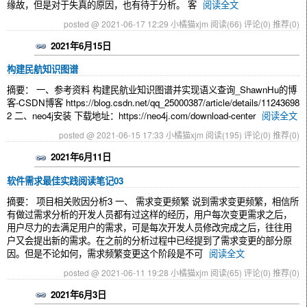
缘故，但是对于失真的原因，也有待于分析。 客
阅读全文
posted @ 2021-06-17 12:29 小橘猫xjm
阅读(66)
评论(0)
推荐(0)
2021年6月15日
构建民航知识图谱
摘要： 一、参考资料 构建民航业知识图谱并实现语义查询_ShawnHu的博
客-CSDN博客 https://blog.csdn.net/qq_25000387/article/details/11243698
2 二、neo4j安装 下载地址：https://neo4j.com/download-center
阅读全文
posted @ 2021-06-15 17:33 小橘猫xjm
阅读(195)
评论(0)
推荐(0)
2021年6月11日
软件需求最佳实践阅读笔记03
摘要： 项目相关败因分析3 一、 需求变更频繁 说到需求变更频繁，相信所
有做过需求分析的开发人员都有过这样的经历，用户每次变更需求之后，
用户尽力的去满足用户的需求，可是每次开发人员修改完成之后，往往用
户又会提出新的需求。在之前的分析过程中已经提到了需求变更的部分原
因。但是不论如何，需求频繁变更这个阶段是不可
阅读全文
posted @ 2021-06-11 19:28 小橘猫xjm
阅读(65)
评论(0)
推荐(0)
2021年6月3日