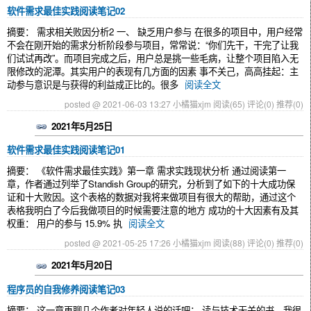
软件需求最佳实践阅读笔记02
摘要： 需求相关败因分析2 一、 缺乏用户参与 在很多的项目中，用户经常
不会在刚开始的需求分析阶段参与项目，常常说：“你们先干，干完了让我
们试试再改”。而项目完成之后，用户总是挑一些毛病，让整个项目陷入无
限修改的泥潭。其实用户的表现有几方面的因素 事不关己，高高挂起：主
动参与意识是与获得的利益成正比的。很多
阅读全文
posted @ 2021-06-03 13:27 小橘猫xjm
阅读(65)
评论(0)
推荐(0)
2021年5月25日
软件需求最佳实践阅读笔记01
摘要： 《软件需求最佳实践》第一章 需求实践现状分析 通过阅读第一
章，作者通过列举了Standish Group的研究，分析到了如下的十大成功保
证和十大败因。这个表格的数据对我将来做项目有很大的帮助，通过这个
表格我明白了今后我做项目的时候需要注意的地方 成功的十大因素有及其
权重： 用户的参与 15.9% 执
阅读全文
posted @ 2021-05-25 17:26 小橘猫xjm
阅读(88)
评论(0)
推荐(0)
2021年5月20日
程序员的自我修养阅读笔记03
摘要： 这一章再聊几个作者对年轻人说的话吧： 读与技术无关的书，我很