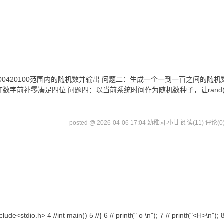
02400420100范围内的随机数并输出 问题二：生成一个一到一百之间的随机
字前补零凑足四位 问题四：以当前系统时间作为随机数种子，让rand(
posted @ 2026-04-06 17:04 幼稚园·小廿
阅读(11)
评论(0
4 //int main() 5 //{ 6 // printf(" o \n"); 7 // printf("<H>\n"); 8 