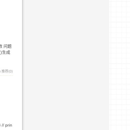
数 问题
)生成
)
推荐(0)
// prin