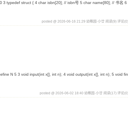
 typedef struct { 4 char isbn[20]; // isbn号 5 char name[80]; // 书名 6
posted @ 2026-06-16 21:29 幼稚园·小廿
阅读(9)
评论(0
5 3 void input(int x[], int n); 4 void output(int x[], int n); 5 void f
posted @ 2026-06-02 18:40 幼稚园·小廿
阅读(17)
评论(0