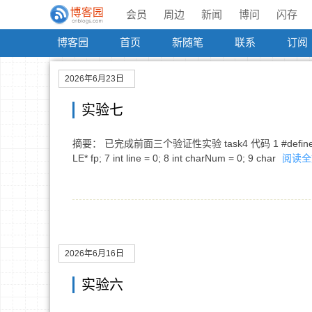
会员
周边
新闻
博问
闪存
博客园
首页
新随笔
联系
订阅
2026年6月23日
实验七
摘要： 已完成前面三个验证性实验 task4 代码 1 #define _CRT_S
LE* fp; 7 int line = 0; 8 int charNum = 0; 9 char
阅读全
2026年6月16日
实验六