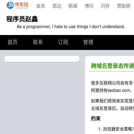
会员
周边
新闻
博问
闪存
赞助商
程序员赵鑫
As a programmer, I hate to use things I don't understand.
首页
联系
订阅
管理
跨域名登录态传递
很多互联网公司会有多个域
阿里持有taobao.com、t
如果我们将用来实现登录
主域名登录后，自动将
约束
浏览器安全策略不