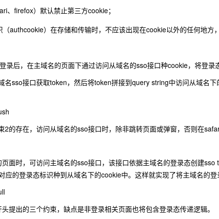
ri、firefox）默认禁止第三方cookie；
（authcookie）在存储和传输时，不应该出现在cookie以外的任何地方，应设置c
名登录后，在主域名的页面下通过访问从域名的sso接口种cookie，将登录
sso接口获取token，然后将token拼接到query string中访问从域
的存在，访问从域名的sso接口时，除非跳转页面或弹窗，否则在safari和
的页面时，可访问主域名的sso接口，该接口依据主域名的登录态创建sso to
n并其对应的登录态标识种到从域名下的cookie中。这样就实现了将主域名的
本文开头提出的三个约束，缺点是非登录相关页面也将包含登录态传递逻辑。