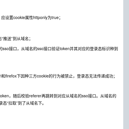
ookie属性httponly为true；
态“推送”到从域名；
名下的sso接口，从域名的sso接口验证token并其对应的登录态标识种到
firefox下因种三方cookie的行为被禁止，登录态无法传递成功；
ken，随后校验referer再跳转到对应从域名的sso接口。从域名的
登录态“拉取”到了从域名下。