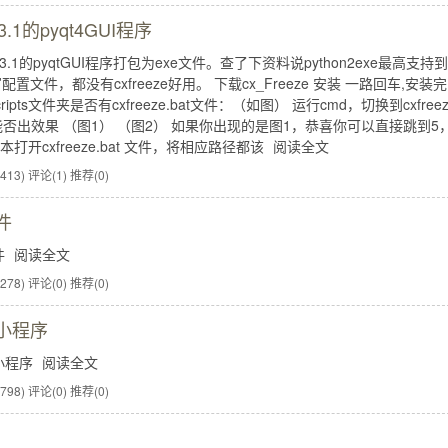
3.1的pyqt4GUI程序
.1的pyqtGUI程序打包为exe文件。查了下资料说python2exe最高支持到
件，都没有cxfreeze好用。 下载cx_Freeze 安装 一路回车,安装完
pts文件夹是否有cxfreeze.bat文件：（如图） 运行cmd，切换到cxfree
-h" 看看能否出效果 （图1） （图2） 如果你出现的是图1，恭喜你可以直接跳到5
开cxfreeze.bat 文件，将相应路径都该
阅读全文
413)
评论(1)
推荐(0)
件
件
阅读全文
278)
评论(0)
推荐(0)
文小程序
文小程序
阅读全文
798)
评论(0)
推荐(0)