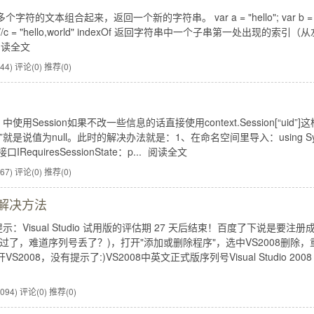
字符的文本组合起来，返回一个新的字符串。 var a = "hello"; var b = 
alert(c); //c = "hello,world" indexOf 返回字符串中一个子串第一处出现的索引（
阅读全文
44)
评论(0)
推荐(0)
使用Session如果不改一些信息的话直接使用context.Session[“uid”]这
是说值为null。此时的解决办法就是：1、在命名空间里导入：using Sy
IRequiresSessionState：p...
阅读全文
67)
评论(0)
推荐(0)
的解决方法
8弹出提示：Visual Studio 试用版的评估期 27 天后结束！百度了下说是要注册
了，难道序列号丢了？)，打开"添加或删除程序"，选中VS2008删除，
8，没有提示了:)VS2008中英文正式版序列号Visual Studio 2008 
094)
评论(0)
推荐(0)