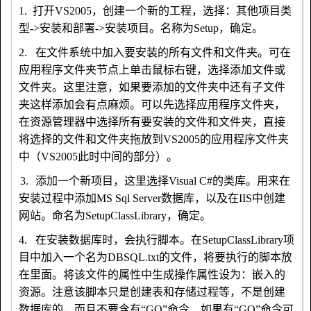
1、1.
打开
VS2005
，创建一个新的工程，选择：其他项目类
型
->
安装和部署
->
安装项目。名称为
Setup
，确定。
2、2.
在文件系统中加入要安装的所有文件和文件夹。可在
应用程序文件夹节点上单击鼠标右键，选择添加文件或
文件夹。这里注意，如果要添加的文件夹中还有子文件
夹这样添加会有点麻烦。可以先选择应用程序文件夹，
在资源管理器中选择所有要安装的文件和文件夹，直接
将选择的文件和文件夹拖放到
VS2005
的应用程序文件夹
中（
VS2005
此时中间的部分）。
3、
3.
添加一个新项目，这里选择
Visual C#
的类库。用来在
安装过程中添加
MS Sql Server
数据库，以及在
IIS
中创建
网站。命名为
SetupClassLibrary
，确定。
4、4.
在安装数据库时，会执行脚本。在
SetupClassLibrary
项
目中加入一个名为
DBSQL.txt
的文件，将要执行的脚本放
在里面。将该文件的属性中生成操作属性设为：嵌入的
资源。注意该脚本只是创建表和存储过程等，不是创建
数据库的，而且不要含有“
GO
”命令，如果有“
GO
”命令可