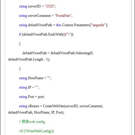
string
serverID =
"5555"
;
string
serverComment =
"PortalSite"
;
string
defaultVrootPath =
this
.Context.Parameters[
"targetdir"
];
if
(defaultVrootPath.EndsWith(
@"\"
))
{
defaultVrootPath = defaultVrootPath.Substring(0,
defaultVrootPath.Length - 1);
}
string
HostName =
""
;
string
IP =
""
;
string
Port = port;
string
sReturn = CreateWebSite(serverID, serverComment,
defaultVrootPath, HostName, IP, Port);
//
修改
web.config
//if (!WriteWebConfig())