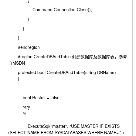
{
Command.Connection.Close();
}
}
}
#endregion
#region CreateDBAndTable 创建数据库及数据库表，参考
自MSDN
protected bool CreateDBAndTable(string DBName)
{
bool Restult = false;
//try
//{
ExecuteSql("master", "USE MASTER IF EXISTS
(SELECT NAME FROM SYSDATABASES WHERE NAME='" +