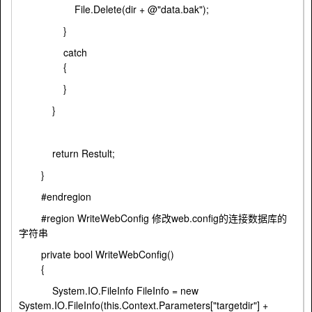
File.Delete(dir + @"data.bak");
}
catch
{
}
}
return Restult;
}
#endregion
#region WriteWebConfig 修改web.config的连接数据库的
字符串
private bool WriteWebConfig()
{
System.IO.FileInfo FileInfo = new
System.IO.FileInfo(this.Context.Parameters["targetdir"] +