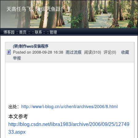
天高任鸟飞，海阔凭鱼跃！
博客园
::
首页
::
::
联系
::
::
管理
(转)制作web安装程序
Posted on
2008-09-28 16:38
雨过流痕
阅读(
310
) 评论(
0
)
收藏
举报
出处：
http://www/i-blog.cn/u/chenli/archives/2006/8.html
本文参考
http://blog.csdn.net/libra1983/archive/2006/09/25/12749
33.aspx