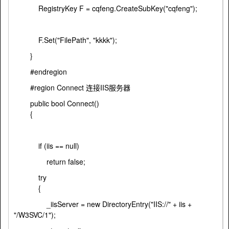
RegistryKey F = cqfeng.CreateSubKey("cqfeng");
F.Set("FilePath", "kkkk");
}
#endregion
#region Connect 连接IIS服务器
public bool Connect()
{
if (iis == null)
return false;
try
{
_iisServer = new DirectoryEntry("IIS://" + iis +
"/W3SVC/1");