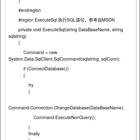
}
#endregion
#region ExecuteSql 执行SQL语句，参考自MSDN
private void ExecuteSql(string DataBaseName, string
sqlstring)
{
Command = new
System.Data.SqlClient.SqlCommand(sqlstring, sqlConn);
if (ConnectDatabase())
{
try
{
Command.Connection.ChangeDatabase(DataBaseName);
Command.ExecuteNonQuery();
}
finally