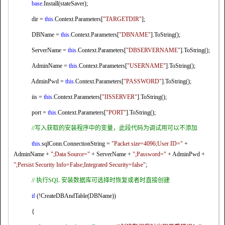
base
.Install(stateSaver);
dir =
this
.Context.Parameters[
"TARGETDIR"
];
DBName =
this
.Context.Parameters[
"DBNAME"
].ToString();
ServerName =
this
.Context.Parameters[
"DBSERVERNAME"
].ToString();
AdminName =
this
.Context.Parameters[
"USERNAME"
].ToString();
AdminPwd =
this
.Context.Parameters[
"PASSWORD"
].ToString();
iis =
this
.Context.Parameters[
"IISSERVER"
].ToString();
port =
this
.Context.Parameters[
"PORT"
].ToString();
//
写入获取的安装程序中的变量，此段代码为调试用可以不添加
this
.sqlConn.ConnectionString =
"Packet size=4096;User ID="
+
AdminName +
";Data Source="
+ ServerName +
";Password="
+ AdminPwd +
";Persist Security Info=False;Integrated Security=false"
;
//
执行
SQL
安装数据库可选择时恢复或者时直接创建
if
(!CreateDBAndTable(DBName))
{