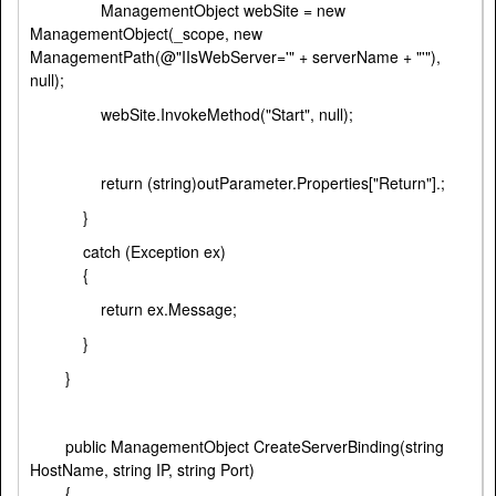
ManagementObject webSite = new
ManagementObject(_scope, new
ManagementPath(@"IIsWebServer='" + serverName + "'"),
null);
webSite.InvokeMethod("Start", null);
return (string)outParameter.Properties["Return"].;
}
catch (Exception ex)
{
return ex.Message;
}
}
public ManagementObject CreateServerBinding(string
HostName, string IP, string Port)
{