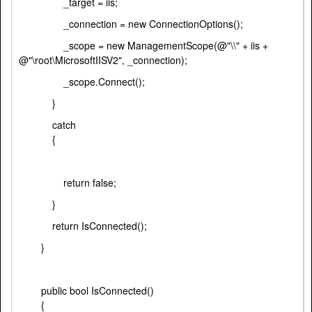
_target = iis;
_connection = new ConnectionOptions();
_scope = new ManagementScope(@"\\" + iis +
@"\root\MicrosoftIISV2", _connection);
_scope.Connect();
}
catch
{
return false;
}
return IsConnected();
}
public bool IsConnected()
{