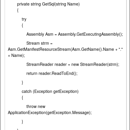
private string GetSql(string Name)
{
try
{
Assembly Asm = Assembly.GetExecutingAssembly();
Stream strm =
Asm.GetManifestResourceStream(Asm.GetName().Name + "."
+ Name);
StreamReader reader = new StreamReader(strm);
return reader.ReadToEnd();
}
catch (Exception getException)
{
throw new
ApplicationException(getException.Message);
}