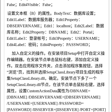
False
；
Edit4Visible
：
False
；
10.
设置文本框（
B
）的属性。
BodyText
：数据库设置；
Edit1Label
：数据库服务器；
Edit1Property
：
DBSERVERNAME
；
Edit1
：
localhost
；
Edit2Label
：数据
库名称；
Edit2Property
：
DBNAME
；
Edit2
：
Portal
；
Edit1Labe3
：登录帐号；
Edit3Property
：
USERNAME
；
Edit4Label
：密码；
Edit4Property
：
PASSWORD
；
11
加入自定义的操作。在安装项目
Setup
中打开自定义操
作编辑器。在安装节点单击鼠标右键，添加自定义操
作。双击应用程序文件夹，点击添加程序集按钮，选择
“浏览”页，找到并选择
SetupClassLibrary
项目生成的程序
集
SetupClassLibrary.dll
，确定。安装节点下多了一个
SetupClassLibrary.dll
节点，在该节点单击鼠标右键，选择
属性，设置
CustomActionData
属性为
/DBNAME=
[DBNAME] /DBSERVERNAME=[DBSERVERNAME]
/USERNAME=[USERNAME] /PASSWORD=
[PASSWORD] /IISSERVER=[IISSERVER] /PORT=[PORT]