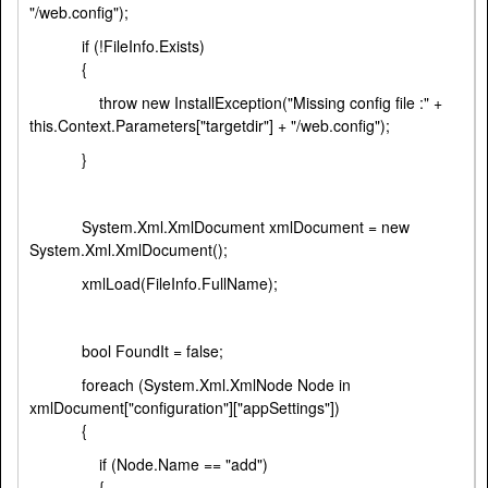
"/web.config");
if (!FileInfo.Exists)
{
throw new InstallException("Missing config file :" +
this.Context.Parameters["targetdir"] + "/web.config");
}
System.Xml.XmlDocument xmlDocument = new
System.Xml.XmlDocument();
xmlLoad(FileInfo.FullName);
bool FoundIt = false;
foreach (System.Xml.XmlNode Node in
xmlDocument["configuration"]["appSettings"])
{
if (Node.Name == "add")
{