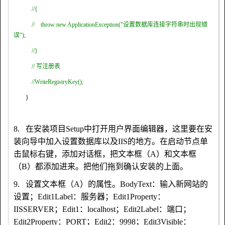
//{
//
throw new ApplicationException("
设置数据库连接字符串时出现错
误
");
//}
//
写注册表
//WriteRegistryKey();
}
8、8.
在安装项目
Setup
中打开用户界面编辑器，这里要在安
装向导中加入设置数据库以及
IIS
的地方。在启动节点单
击鼠标右键，添加对话框，把文本框（
A
）和文本框
（
B
）都添加进来。把他们拖到确认安装的上面。
9、9.
设置文本框（
A
）的属性。
BodyText
：输入新网站的
设置；
Edit1Label
：服务器；
Edit1Property
：
IISSERVER
；
Edit1
：
localhost
；
Edit2Label
：端口；
Edit2Property
：
PORT
；
Edit2
：
9998
；
Edit3Visible
：