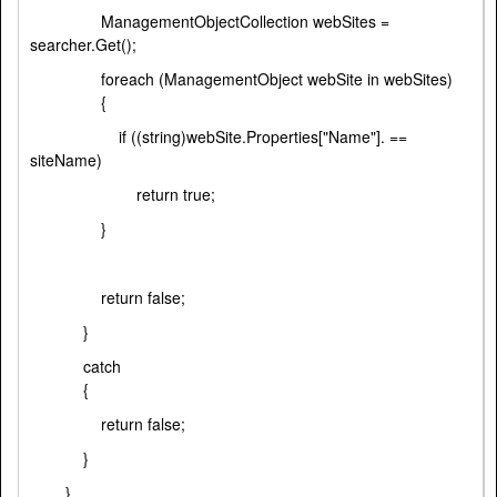
ManagementObjectCollection webSites =
searcher.Get();
foreach (ManagementObject webSite in webSites)
{
if ((string)webSite.Properties["Name"]. ==
siteName)
return true;
}
return false;
}
catch
{
return false;
}
}