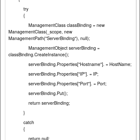
try
{
ManagementClass classBinding = new
ManagementClass(_scope, new
ManagementPath("ServerBinding"), null);
ManagementObject serverBinding =
classBinding.CreateInstance();
serverBinding.Properties["Hostname"]. = HostName;
serverBinding.Properties["IP"]. = IP;
serverBinding.Properties["Port"]. = Port;
serverBinding.Put();
return serverBinding;
}
catch
{
return null;