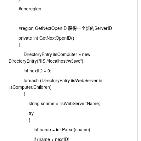
#endregion
#region GetNextOpenID 获得一个新的ServerID
private int GetNextOpenID()
{
DirectoryEntry iisComputer = new
DirectoryEntry("IIS://localhost/w3svc");
int nextID = 0;
foreach (DirectoryEntry iisWebServer in
iisComputer.Children)
{
string sname = iisWebServer.Name;
try
{
int name = int.Parse(sname);
if (name > nextID)