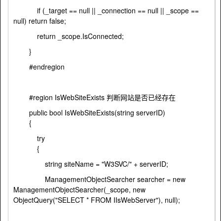
if (_target == null || _connection == null || _scope ==
null) return false;
return _scope.IsConnected;
}
#endregion
#region IsWebSiteExists 判断网站是否已经存在
public bool IsWebSiteExists(string serverID)
{
try
{
string siteName = "W3SVC/" + serverID;
ManagementObjectSearcher searcher = new
ManagementObjectSearcher(_scope, new
ObjectQuery("SELECT * FROM IIsWebServer"), null);