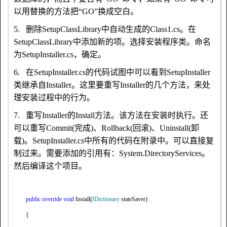
以用替换的方法把“
GO
”换成空白。
5、5.
删除
SetupClassLibrary
中自动生成的
Class1.cs
。在
SetupClassLibrary
中添加新的项。选择安装程序类。命名
为
SetupInstaller.cs
，确定。
6、6.
在
SetupInstaller.cs
的代码试图中可以看到
SetupInstaller
类继承自
Installer
。这里要重写
Installer
的几个方法，来处
理安装过程中的行为。
7、7.
重写
Installer
的
Install
方法。该方法在安装时执行。还
可以重写
Commit(
完成
)
、
Rollback(
回滚
)
、
Uninstall(
卸
载
)
。
SetupInstaller.cs
中所有的代码在附录中。可以直接复
制过来。需要添加的引用有：
System.DirectoryServices
。
然后编译这个项目。
public
override
void
Install(
IDictionary
stateSaver)
{