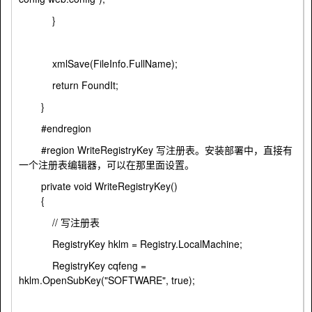
}
xmlSave(FileInfo.FullName);
return FoundIt;
}
#endregion
#region WriteRegistryKey 写注册表。安装部署中，直接有
一个注册表编辑器，可以在那里面设置。
private void WriteRegistryKey()
{
// 写注册表
RegistryKey hklm = Registry.LocalMachine;
RegistryKey cqfeng =
hklm.OpenSubKey("SOFTWARE", true);