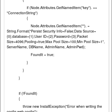
if (Node.Attributes.GetNamedItem("key"). ==
"ConnectionString")
{
Node.Attributes.GetNamedItem(""). =
String.Format("Persist Security Info=False;Data Source=
{0};database={1};User ID={2};Password={3};Packet
Size=4096;Pooling=true;Max Pool Size=100;Min Pool Size=1",
ServerName, DBName, AdminName, AdminPwd);
FoundIt = true;
}
}
}
if (!FoundIt)
{
throw new InstallException("Error when writing the
config web.config");