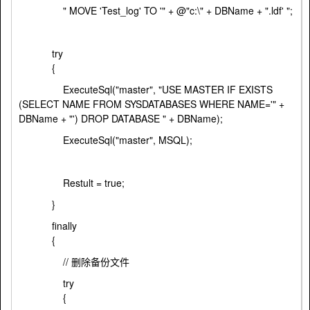
" MOVE 'Test_log' TO '" + @"c:\" + DBName + ".ldf' ";
try
{
ExecuteSql("master", "USE MASTER IF EXISTS
(SELECT NAME FROM SYSDATABASES WHERE NAME='" +
DBName + "') DROP DATABASE " + DBName);
ExecuteSql("master", MSQL);
Restult = true;
}
finally
{
// 删除备份文件
try
{