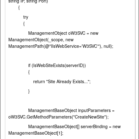
string IP, string Port)
{
try
{
ManagementObject oW3SVC = new
ManagementObject(_scope, new
ManagementPath(@"IIsWebService='W3SVC'"), null);
if (IsWebSiteExists(serverID))
{
return "Site Already Exists...";
}
ManagementBaseObject inputParameters =
oW3SVC.GetMethodParameters("CreateNewSite");
ManagementBaseObject[] serverBinding = new
ManagementBaseObject[1];