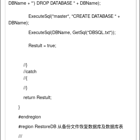
DBName + "') DROP DATABASE " + DBName);
ExecuteSql("master", "CREATE DATABASE " +
DBName);
ExecuteSql(DBName, GetSql("DBSQL.txt"));
Restult = true;
//}
//catch
//{
//}
return Restult;
}
#endregion
#region RestoreDB 从备份文件恢复数据库及数据库表
///