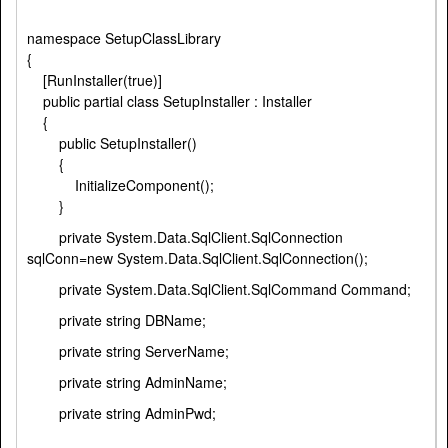
namespace SetupClassLibrary
{
[RunInstaller(true)]
public partial class SetupInstaller : Installer
{
public SetupInstaller()
{
InitializeComponent();
}
private System.Data.SqlClient.SqlConnection
sqlConn=new System.Data.SqlClient.SqlConnection();
private System.Data.SqlClient.SqlCommand Command;
private string DBName;
private string ServerName;
private string AdminName;
private string AdminPwd;