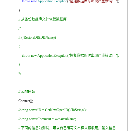
throw
new
ApplicationException
(
"
创建数据库时出现严重错误！
"
);
}
//
从备份数据库文件恢复数据库
/*
if (!RestoreDB(DBName))
{
throw new ApplicationException("
恢复数据库时出现严重错误！
");
}
*/
//
添加网站
Connect();
//string serverID = GetNextOpenID().ToString();
//string serverComment = websitenName;
//
下面的信息为测试，可以自己编写文本框来接收用户输入信息