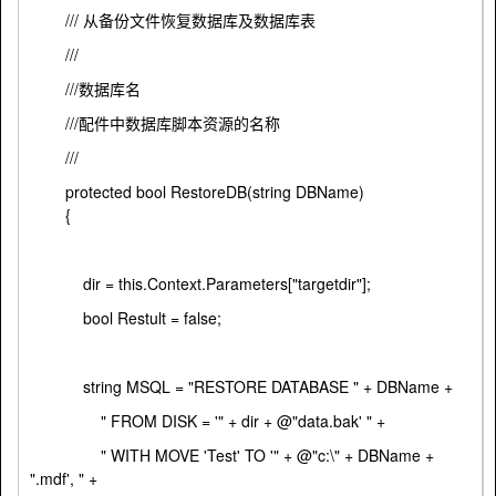
/// 从备份文件恢复数据库及数据库表
///
///数据库名
///配件中数据库脚本资源的名称
///
protected bool RestoreDB(string DBName)
{
dir = this.Context.Parameters["targetdir"];
bool Restult = false;
string MSQL = "RESTORE DATABASE " + DBName +
" FROM DISK = '" + dir + @"data.bak' " +
" WITH MOVE 'Test' TO '" + @"c:\" + DBName +
".mdf', " +