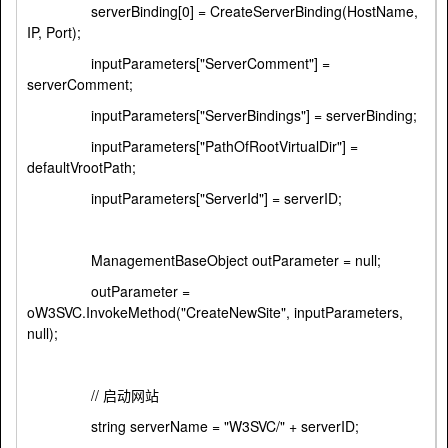
serverBinding[0] = CreateServerBinding(HostName,
IP, Port);
inputParameters["ServerComment"] =
serverComment;
inputParameters["ServerBindings"] = serverBinding;
inputParameters["PathOfRootVirtualDir"] =
defaultVrootPath;
inputParameters["ServerId"] = serverID;
ManagementBaseObject outParameter = null;
outParameter =
oW3SVC.InvokeMethod("CreateNewSite", inputParameters,
null);
// 启动网站
string serverName = "W3SVC/" + serverID;