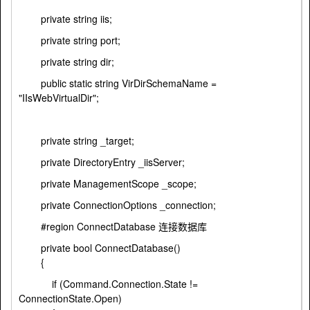
private string iis;
private string port;
private string dir;
public static string VirDirSchemaName =
"IIsWebVirtualDir";
private string _target;
private DirectoryEntry _iisServer;
private ManagementScope _scope;
private ConnectionOptions _connection;
#region ConnectDatabase 连接数据库
private bool ConnectDatabase()
{
if (Command.Connection.State !=
ConnectionState.Open)