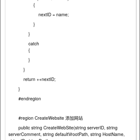
{
nextID = name;
}
}
catch
{
}
}
return ++nextID;
}
#endregion
#region CreateWebsite 添加网站
public string CreateWebSite(string serverID, string
serverComment, string defaultVrootPath, string HostName,