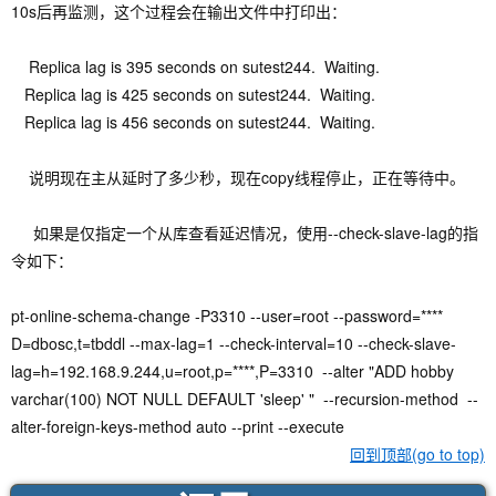
10s后再监测，这个过程会在输出文件中打印出：
Replica lag is 395 seconds on sutest244. Waiting.
Replica lag is 425 seconds on sutest244. Waiting.
Replica lag is 456 seconds on sutest244. Waiting.
说明现在主从延时了多少秒，现在copy线程停止，正在等待中。
如果是仅指定一个从库查看延迟情况，使用--check-slave-lag的指
令如下：
pt-online-schema-change -P3310 --user=root --password=****
D=dbosc,t=tbddl --max-lag=1 --check-interval=10 --check-slave-
lag=h=192.168.9.244,u=root,p=****,P=3310 --alter "ADD hobby
varchar(100) NOT NULL DEFAULT 'sleep' " --recursion-method --
alter-foreign-keys-method auto --print --execute
回到顶部(go to top)