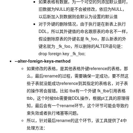
如果表格有数据，为一个可空的列添加默认值时，
旧数据为NULL的是不会被修改，依旧为NULL，
以后新加入到数据则会默认为设置的默认值
对于外键的删除情况，由于执行是在新表上执行
DDL，所以其外键值的命名跟原表的命名不一样，
假设删除原表的外键名是 fk_foo，那么新表的外
键名就为 _fk_foo，所以删除的ALTER语句是：
drop foreign key _fk_foo;
--alter-foreign-keys-method
如果修改的表格，是其他表格外键reference的表格，那
么，最后rename的过程，需要确保一定成功，要不然这
些子表就没能成功reference到其指定的表格名，对子表
的操作将会报错。比如 tba有一个外键 fk_tba引用表格
tbb，这个时候tbb需要做DDL操作，根据pt工具的原理得
知，最后会有一个rename环节，这个环节可能会导致约
束失效或者执行堵塞等问题。
所以，针对最后rename的这个环节，该工具提供了4中
处理方法：