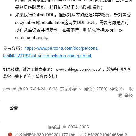
是拷贝临时表格，并且执行期间支持DML操作；
如果执行Online DDL，但是对从库的延迟非常敏感，针对需要
copy table 跟rebuild table这两类DDL SQL，需要考虑是否可
以在从库设置并行复制，如果不行，则优先选择pt-online-
schema-change。
参考文档：
https://www.percona.com/doc/percona-
toolkit/LATEST/pt-online-schema-change.html
如果转载，请注明博文来源： www.cnblogs.com/xinysu/ ，版权归 博客园
苏家小萝卜 所有。望各位支持！
posted @
2017-04-24 18:08
苏家小萝卜
阅读(
12780
) 评论(
2
)
收
藏
举报
公告
博客园
© 2004-2026
浙公网安备 33010602011771号
浙ICP备2021040463号-3