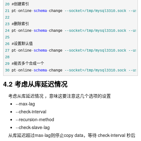
20
21
 pt
-
online
-
schema
-
change 
--
socket=/tmp/mysql3310.sock --use
22
23
24
 pt
-
online
-
schema
-
change 
--
socket=/tmp/mysql3310.sock --use
25
26
27
 pt
-
online
-
schema
-
change 
--
socket=/tmp/mysql3310.sock --use
28
29
30
 pt
-
online
-
schema
-
change 
--
socket=/tmp/mysql3310.sock --use
4.2 考虑从库延迟情况
考虑从库延迟情况 ，意味这要注意这几个选项的设置
--max-lag
--check-interval
--recursion-method
--check-slave-lag
从库延迟超过max-lag则停止copy data，等待 check-interval 秒后