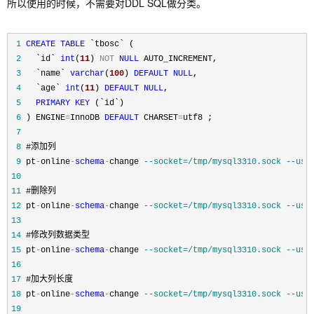
所以使用的时候，不需要对DDL SQL做分类。
 1
CREATE
TABLE
 2
   `id` 
int
(
11
) 
NOT
NULL
 3
   `name` 
varchar
(
100
) 
DEFAULT
NULL
 4
   `age` 
int
(
11
) 
DEFAULT
NULL
 5
PRIMARY
KEY
 6
 ) ENGINE
=
InnoDB 
DEFAULT
 CHARSET
=
 7
 8
 9
 pt
-
online
-
schema
-
change 
--
socket=/tmp/mysql3310.sock --use
10
11
12
 pt
-
online
-
schema
-
change 
--
socket=/tmp/mysql3310.sock --use
13
14
15
 pt
-
online
-
schema
-
change 
--
socket=/tmp/mysql3310.sock --use
16
17
18
 pt
-
online
-
schema
-
change 
--
socket=/tmp/mysql3310.sock --use
19