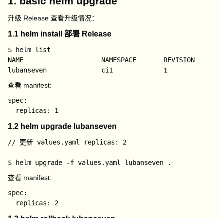
1. basic helm upgrade
升级 Release 查看升级情况：
1.1 helm install 部署 Release
$ helm list

NAME                    NAMESPACE       REVISION      
查看 manifest:
spec:

1.2 helm upgrade lubanseven
// 更新 values.yaml replicas: 2

查看 manifest:
spec:
