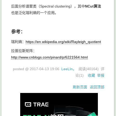
后面分析谱聚类（Spectral clustering），其中
NCut算法
也是泛化瑞利熵的一个应用。
参考：
瑞利熵：
https://en.wikipedia.org/wiki/Rayleigh_quotient
拉普拉斯矩阵：
http://www.cnblogs.com/pinard/p/6221564.html
posted @
2017-04-13 19:06
LeeLIn。
阅读(
40164
) 评
论(
1
)
收藏
举报
刷新页面
返回顶部