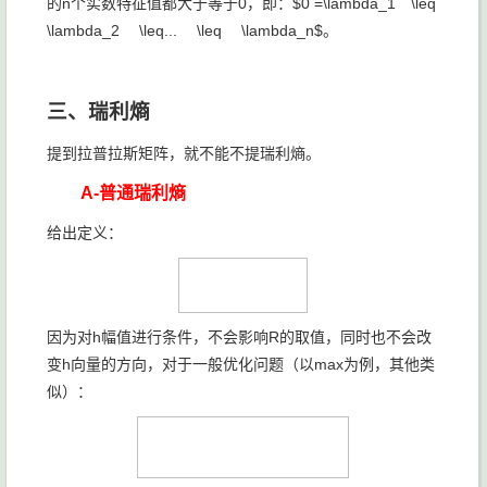
的n个实数特征值都大于等于0，即：$0 =\lambda_1 \leq
\lambda_2 \leq... \leq \lambda_n$。
三、瑞利熵
提到拉普拉斯矩阵，就不能不提瑞利熵。
A-普通瑞利熵
给出定义：
因为对h幅值进行条件，不会影响R的取值，同时也不会改
变h向量的方向，对于一般优化问题（以max为例，其他类
似）：