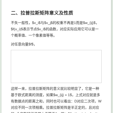
二、拉普拉斯矩阵意义及性质
不失一般性，$v_i$与$v_j$的权重不再是1而是$w_{ij}$，
$f(v_i)$表示节点$v_i$的函数，对应实际应用它可以是一
个概率值、一个像素值等等。
对任意向量$f$，
这样一来，拉普拉斯矩阵的意义就比较明显了，它是一种
基于欧式距离的测度，如果$w_{ij} = 1$，上式对应就是多
有数据点的距离之和，同时也可以看出：D对应二次项，W
对应不同一次项相乘。拉普拉斯矩阵是半正定的，且对应