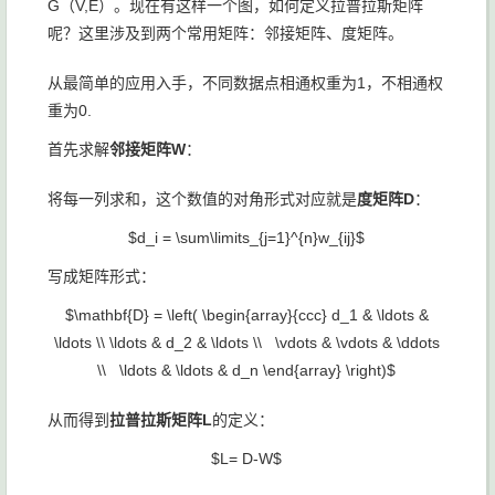
G（V,E）。现在有这样一个图，如何定义拉普拉斯矩阵
呢？这里涉及到两个常用矩阵：邻接矩阵、度矩阵。
从最简单的应用入手，不同数据点相通权重为1，不相通权
重为0.
首先求解
邻接矩阵W
：
将每一列求和，这个数值的对角形式对应就是
度矩阵D
：
$d_i = \sum\limits_{j=1}^{n}w_{ij}$
写成矩阵形式：
$\mathbf{D} = \left( \begin{array}{ccc} d_1 & \ldots &
\ldots \\ \ldots & d_2 & \ldots \\ \vdots & \vdots & \ddots
\\ \ldots & \ldots & d_n \end{array} \right)$
从而得到
拉普拉斯矩阵L
的定义：
$L= D-W$