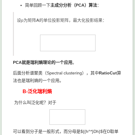
简单回顾一下
主成分分析（PCA）算法
：
设p为矩阵
A
的单位投影矩阵，最大化投影结果：
PCA就是瑞利熵理论的一个应用
。
后面分析谱聚类（Spectral clustering），其中
RatioCut
算
法也是瑞利熵的一个应用。
B-泛化瑞利熵
为什么叫泛化呢？对于
可以看到分子是一般形式，而分母是${{h^*}Dh}$在D取单