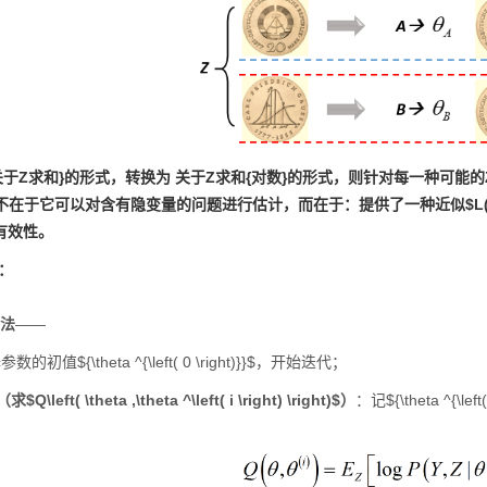
关于Z求和}的形式，转换为 关于Z求和{对数}的形式，则针对每一种可
在于它可以对含有隐变量的问题进行估计，而在于：提供了一种近似$L(\t
有效性。
：
算法
——
的初值${\theta ^{\left( 0 \right)}}$，开始迭代；
$Q\left( \theta ,\theta ^\left( i \right) \right)$）
：记${\theta ^{\