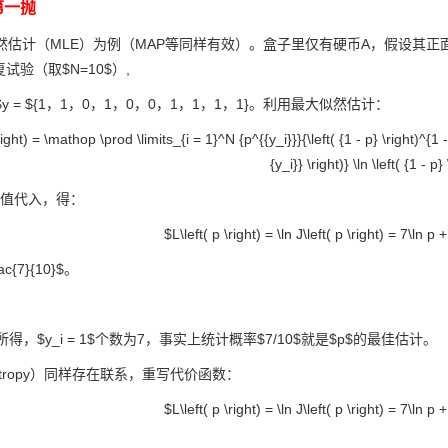
第一抛
然估计（MLE）为例（MAP等同样有效）。盒子里仅有硬币A，假设其正
试验（取$N=10$）,
 = ${1，1，0，1，0，0，1，1，1，1}。利用最大似然估计：
right) = \mathop \prod \limits_{i = 1}^N {p^{{y_i}}}{\left( {1 - p} \right)^{1 
{y_i}} \right)} \ln \left( {1 - p}
结果值代入，得：
$L\left( p \right) = \ln J\left( p \right) = 7\ln p +
ac{7}{10}$。
得，$y_i = 1$个数为7，事实上统计概率$7/10$就是$p$的最佳估计。
ntropy）同样存在联系，重写代价函数：
$L\left( p \right) = \ln J\left( p \right) = 7\ln p +