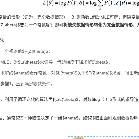
量的情形（记为：完全数据情形），准则函数L借助MLE可解；但隐变量$Z$
Z|\theta)$变为一个常数呢？即可
将缺失数据情形转化为完全数据情形，从
算法——
个初始值$P(Z|\theta)$；
LE：对$L(\theta)$求偏导，借助梯度下降求解$\theta$；
解的$\theta$看作常数，对$L(\theta)$关于$P(Z|\theta)$求解，得出新的
复
步骤1
，直到满足收敛条件。
，利用了循环迭代的算法优化$L(\theta)$，对数$log（.）$形式
：通常$Z$一种取值决定了一组$\theta$，如$Z$取正面则观测数据影