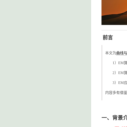
前言
本文为
曲线
1）EM算
2）EM算
3）EM应
内容多有借
一、背景