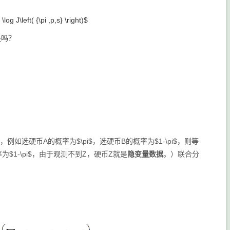
og J\left( {\pi ,p,s} \right)$
是吗？
选硬币A的概率为$\pi$，选硬币B的概率为$1-\pi$，则等
$1-\pi$，由于观测不到Z，硬币Z就是
隐变量数据
。）联合分