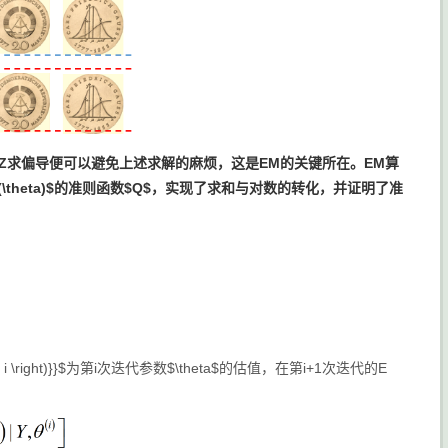
能的Z求偏导便可以避免上述求解的麻烦，这是EM的关键所在。EM算
heta)$的准则函数$Q$，实现了求和与对数的转化，并证明了
准
left( i \right)}}$为第i次迭代参数$\theta$的估值，在第i+1次迭代的E