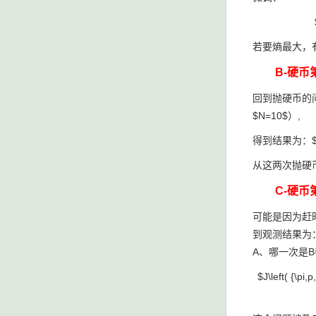
若要熵最大，有$
B-硬币
回到抛硬币的
$N=10$）,
得到结果为：$y
从这两次抛硬
C-硬币
可能是因为赶
到观测结果为：
A、哪一次是B
$J\left( {\pi,p