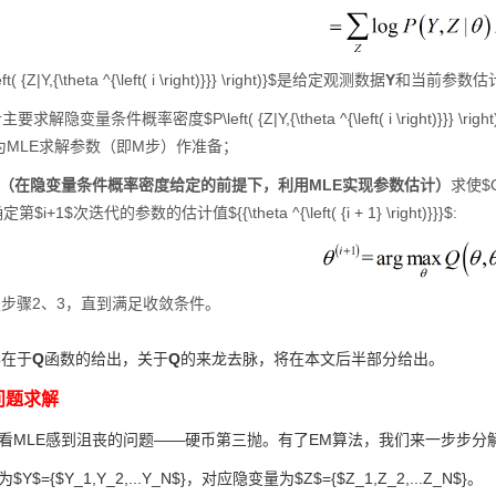
( {Z|Y,{\theta ^{\left( i \right)}}} \right)}$是给定观测数据
Y
和当前参数估计$\th
求解隐变量条件概率密度$P\left( {Z|Y,{\theta ^{\left( i \rig
为MLE求解参数（即M步）作准备；
（在
隐变量条件概率密度给定的前提下，利用MLE实现参数估计
）
求使$Q\l
定第$i+1$次迭代的参数的估计值${{\theta ^{\left( {i + 1} \right)}}}$:
步骤2、3，直到满足收敛条件。
华在于
Q
函数的给出，关于
Q
的来龙去脉，将在本文后半部分给出。
问题求解
看MLE感到沮丧的问题——硬币第三抛。有了EM算法，我们来一步步分
={$Y_1,Y_2,...Y_N$}，对应隐变量为$Z$={$Z_1,Z_2,...Z_N$}。