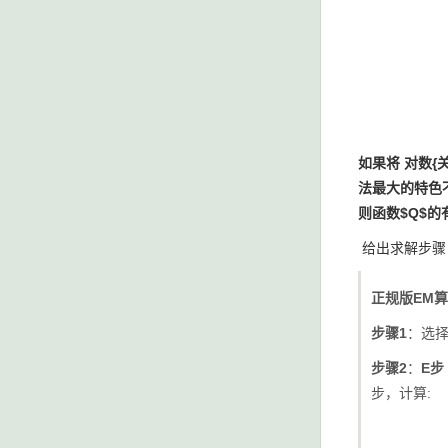
如果将 对数{
法最大的特色不
则函数$Q$的
给出求解步骤
正规版EM
步骤1
：选择参数
步骤2
：
E步（求
步，计算: