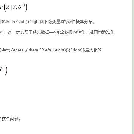
eta ^\left( i \right)$下隐变量
Z
的条件概率分布。
ht)}}} \right)$，这一步实现了缺失数据—>完全数据的转化，进而构造准则
eft( {\theta ,{\theta ^{\left( i \right)}}} \right)$最大化的
解这个问题。