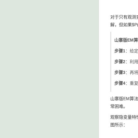
对于只有观测变
解，但如果$P(
山寨版EM
步骤1
：给定一
步骤2
：利用M
步骤3
：再将求
步骤4
：重
山寨版EM算法
常困难。
观察隐变量特性
图所示：