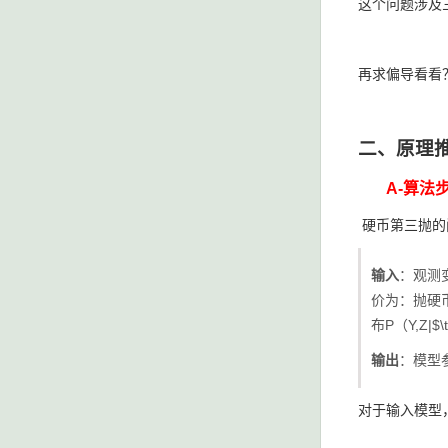
这个问题涉及三个未
再求偏导看看
二、原理
A-算法
硬币第三抛的
输入
：观测变
价为：抛硬币
布P（Y,Z|$\
输出
：模型参数
对于输入模型