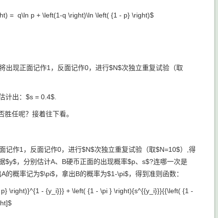
ht) = q\ln p + \left(1-q \right)\ln \left( {1 - p} \right)$
将出现正面记作1，反面记作0，进行$N$次独立重复试验（取
：$s = 0.4$.
能否胜任呢？接着往下看。
作1，反面记作0，进行$N$次独立重复试验（取$N=10$）,得
数据$y$，分别估计A、B硬币正面的出现概率$p、s$?连哪一次是
率记为$\pi$，拿出B的概率为$1-\pi$，得到准则函数：
} \right)}^{1 - {y_i}}} + \left( {1 - \pi } \right){s^{{y_i}}}{{\left( {1 -
ght]$