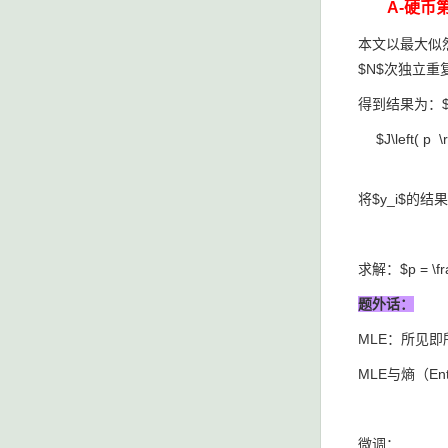
A-硬币
本文以最大似
$N$次独立重复
得到结果为：$y
$J\left( p \
将$y_i$的
求解：$p = \fr
题外话：
MLE：所见即所
MLE与熵（E
微调：