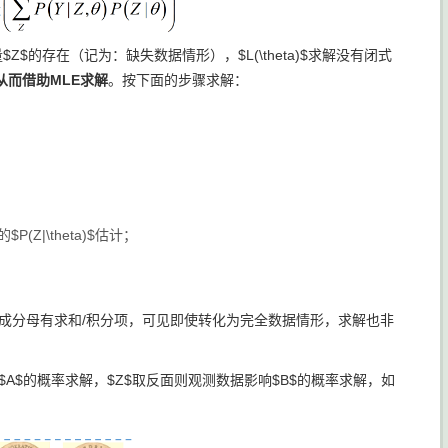
的存在（记为：缺失数据情形），$L(\theta)$求解没有闭式
而借助MLE求解
。按下面的步骤求解：
$P(Z|\theta)$估计；
的求导造成分母有求和/积分项，可见即使转化为完全数据情形，求解也非
响$A$的概率求解，$Z$取反面则观测数据影响$B$的概率求解，如