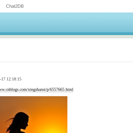
Chat2DB
7 12:18:15
www.cnblogs.com/xingshansi/p/6557665.html