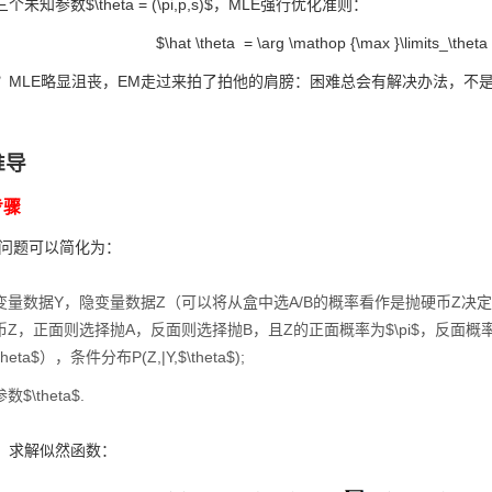
知参数$\theta = (\pi,p,s)$，MLE强行优化准则：
$\hat \theta = \arg \mathop {\max }\limits_\theta \l
？MLE略显沮丧，EM走过来拍了拍他的肩膀：困难总会有解决办法，不
推导
步骤
问题可以简化为：
量数据Y，隐变量数据Z（可以将从盒中选A/B的概率看作是抛硬币Z决定，例如
Z，正面则选择抛A，反面则选择抛B，且Z的正面概率为$\pi$，反面概率为
theta$），条件分布P(Z,|Y,$\theta$);
$\theta$.
，求解似然函数：