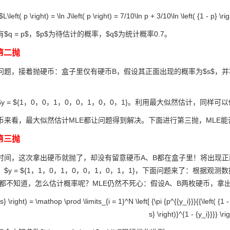
$L\left( p \right) = \ln J\left( p \right) = 7/10\ln p + 3/10\ln \left( {1 - p} \rig
q = p$，$p$为待估计的概率，$q$为统计概率0.7。
第二抛
问题，接着抛硬币：盒子里仅有硬币B，假设其正面出现的概率为$s$，并
 = ${1，0，0，1，0，0，1，0，0，1}。利用最大似然估计，同样可以估计出
币来看，最大似然估计MLE都让问题得到解决。下面进行第三抛，MLE
第三抛
时间，这次拿出硬币就抛了，却没有留意硬币A、B都在盒子里！将出现正面记
$y = ${1，1，0，1，0，0，1，0，1，1}，下面问题来了：根据观测
都不知道，怎么估计概率呢？MLE仍然不死心：假设A、B两枚硬币，拿出A的概
,s} \right) = \mathop \prod \limits_{i = 1}^N \left[ {\pi {p^{{y_i}}}{{\left( {1 - p
s} \right)}^{1 - {y_i}}}} \ri