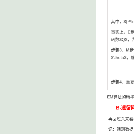
其中，${P\left
事实上，E步主要
函数$Q$，
步骤3
：
M步
$\theta$，确
步骤4
：重复
EM算法的精
B-遗留
再回过头来看
记：观测数据为$Y$