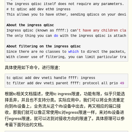
The ingress qdisc itself does not require any parameters. It
# tc qdisc add dev eth0 ingress

This allows you to have other, sending qdiscs on your device 
About the ingress qdisc
Ingress qdisc (known as ffff:) can
'
t have any children class
The only thing you can 
do
 with the ingress qdisc is attach fi
About filtering on the ingress qdisc
Since there are no classes to 
which
 to direct the packets, th
With clever use of filtering, you can limit particular traff
具体使用如下命令，进行限速：
tc qdisc add dev vnet1 handle ffff: ingress 

tc filter add dev vnet1 parent ffff: protocol all prio 
49
 ba
根据tc相关文档描述，使用tc ingress限速，功能有限，似乎只能选
择丢弃，并且也不支持分类。实际应用中，我们可以将业务流重定
向到ifb设备上，业务流从这个ifb设备中出去，再又相应的端口接
收，那我们就可以像正常使用tc对egress限速一样，来对ifb设备进
行egress限速，就可以达到对接收方向的限速了。具体原理可以参
考最下面列出的文档。