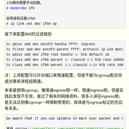
ifb模块需要手动加载。

# 
modprobe
 ifb

启用虚拟设备ifb0

# ip link set dev ifb0 up
接下来配置ifb0的过滤规则
tc qdisc add dev ens3f3 handle ffff: ingress

tc filter add dev ens3f3 parent ffff: protocol ip u32 match 
tc qdisc add dev ifb0 root handle 
1
: htb default 10
tc class add dev ifb0 parent 
1
: classid 
1
:
1
 htb rate 10000mbi
tc class add dev ifb0 parent 
1
:
1
 classid 
1
:
10
 htb rate 1000m
注：上述配置可以针对端口来限速配置，但是不能与cgroup配合完
成对某些进程组限速。
本来是想用cgroup，像限速egress侧一样，限速ingress侧，但是实
践后发现不生效，查过了相关的网络资料，很多人讲在ingress侧，
是无法达到像cgroup一样限制带宽的，具体是与cgroup标记的先后
有关系。
be aware that 
if
 you use iptable to mark your packet and 
the