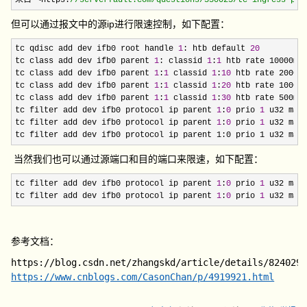
来自 
<https:
//
serverfault.com/questions/350023/tc-ingress-pol
但可以通过报文中的源ip进行限速控制，如下配置：
tc qdisc add dev ifb0 root handle 
1
: htb default 
20
tc class add dev ifb0 parent 
1
: classid 
1
:
1
 htb rate 10000mbi
tc class add dev ifb0 parent 
1
:
1
 classid 
1
:
10
 htb rate 2000mb
tc class add dev ifb0 parent 
1
:
1
 classid 
1
:
20
 htb rate 1000mb
tc class add dev ifb0 parent 
1
:
1
 classid 
1
:
30
 htb rate 500mbi
tc filter add dev ifb0 protocol ip parent 
1
:
0
 prio 
1
 u32 mat
tc filter add dev ifb0 protocol ip parent 
1
:
0
 prio 
1
 u32 mat
tc filter add dev ifb0 protocol ip parent 1:0 prio 1 u32 mat
当然我们也可以通过源端口和目的端口来限速，如下配置：
tc filter add dev ifb0 protocol ip parent 
1
:
0
 prio 
1
 u32 mat
tc filter add dev ifb0 protocol ip parent 
1
:
0
 prio 
1
 u32 mat
参考文档：
https://blog.csdn.net/zhangskd/article/details/824029
https://www.cnblogs.com/CasonChan/p/4919921.html