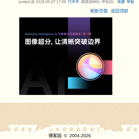
posted @
2019-05-07 17:09
行木辛
阅读(
8966
) 评论(
0
)
收藏
举报
刷新页面
返回顶部
博客园
© 2004-2026