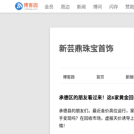
会员
周边
新闻
博问
闪存
赞
新芸鼎珠宝首饰
博客园
首页
新随
承德区的朋友看过来！这6家黄金
承德县的朋友们，最近金价高位运行，
手变现吗？在回收市场，虚报天价诱导
惕！