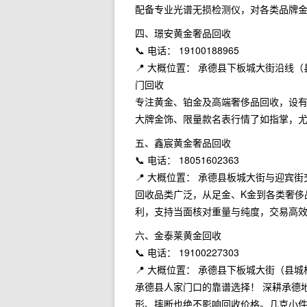
配备专业光谱无损检测仪，对各类品牌
四、璟安黄金奢品回收
📞 电话： 19100188965
📍 大概位置： 承德县下板城大街沿
门回收
专注黄金、铂金及高端奢侈品回收，设有
大牌金饰、限量款名表行情了如指掌，
五、鑫宸黄金奢品回收
📞 电话： 18051602363
📍 大概位置： 承德县板城大街与迎宾
回收品类广泛，从足金、K金到各类奢侈
利，支持当面核对重量与纯度，交易高
六、金泰莱黄金回收
📞 电话： 19100227303
📍 大概位置： 承德县下板城大街（县
承德县人家门口的靠谱选择！ 深耕承德
形、摔断也绝不影响回收价格。几克小