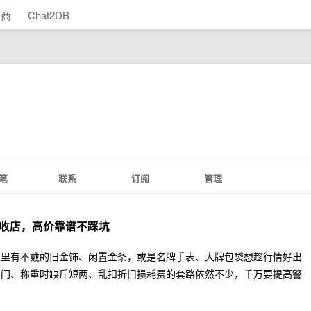
助商
Chat2DB
笔
联系
订阅
管理
回收店，高价靠谱不踩坑
家里有不戴的旧金饰、闲置金条，或是名牌手表、大牌包袋想趁行情好出
上门、称重时缺斤短两、乱扣折旧损耗费的套路依然不少，千万要提高警