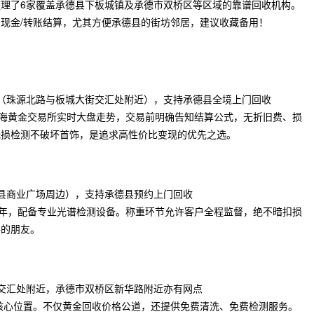
理了6家覆盖承德县下板城镇及承德市双桥区等区域的靠谱回收机构。
现金/转账结算，尤其方便承德县的街坊邻居，建议收藏备用！
商圈（珠源北路与板城大街交汇处附近），支持承德县全境上门回收
上海黄金交易所实时大盘走势，交易前明确告知结算公式，无折旧费、损
无损检测不破坏首饰，是追求高性价比变现的优先之选。
德县商业广场周边），支持承德县预约上门回收
多年，配备专业光谱检测设备。称重环节允许客户全程监督，绝不暗扣损
路的朋友。
街交汇处附近，承德市双桥区新华路附近亦有网点
核心位置。不仅黄金回收价格公道，还提供免费清洗、免费检测服务。