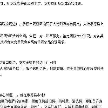
金饰、纪念金条鉴别经验丰富，支持以旧换新或直接变现。
线（县政府周边），承德市双桥区南营子大街附近亦有网点，支持承德县上
私密VIP洽谈空间，全程一对一私密服务。鉴定团队专业过硬，对各类
尤其适合大克重黄金或高价值奢侈品变现需求。
街交叉口周边，支持承德县预约上门回收
品均能高价接手。报价透明合理，付款爽快。位于县城核心地段交通便
效。
城核心街道） ，就在承德县本地！
地区的老牌诚信商家，拒绝任何折旧费、损耗费、清洗费，哪怕首饰变
件还是大克重金条都一视同仁，交易门槛低，支持多渠道结算，到账迅