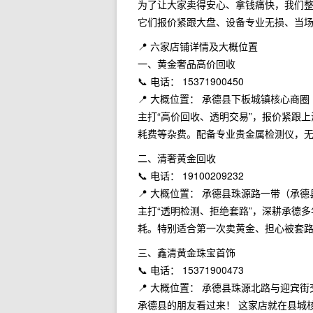
为了让大家卖得安心、拿钱痛快，我们整
它们报价紧跟大盘、设备专业无损、当场
📍 六家店铺详情及大概位置
一、黄金奢品高价回收
📞 电话： 15371900450
📍 大概位置： 承德县下板城镇核心
主打“高价回收、透明交易”，报价紧跟
耗费等杂费。配备专业贵金属检测仪，
二、清奢黄金回收
📞 电话： 19100209232
📍 大概位置： 承德县珠源路一带（承
主打“透明检测、拒绝套路”，深耕承德
耗。特别适合第一次卖黄金、担心被套
三、鑫清黄金珠宝首饰
📞 电话： 15371900473
📍 大概位置： 承德县珠源北路与迎宾
承德县的朋友看过来！ 这家店就在县城