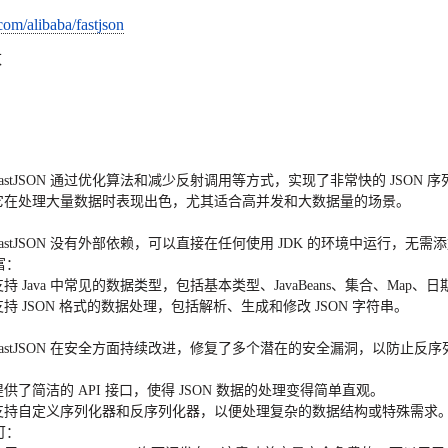
.com/alibaba/fastjson
数
：
astJSON
通过优化算法和减少反射调用等方式，实现了非常快的
JSON
序
它在处理大量数据时表现出色，尤其适合高并发和大数据量的场景。
：
astJSON
没有外部依赖，可以直接在任何使用
JDK
的环境中运行，无需
富
：
支持 Java 中常见的数据类型，包括基本类型、
JavaBeans
、集合、
Map
、日
支持
JSON
格式的数据处理，包括解析、生成和修改
JSON
字符串。
：
astJSON
在安全方面持续改进，修复了多个潜在的安全漏洞，以防止反序
：
提供了简洁的
API
接口，使得
JSON
数据的处理变得简单直观。
支持自定义序列化器和反序列化器，以便处理复杂的数据结构或特殊需求
可
：