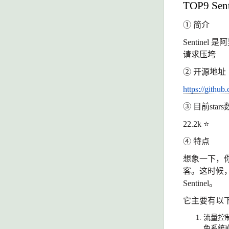
TOP9 Sent
① 简介
Sentin
请求压垮
② 开源地址
https://github
③ 目前stars
22.2k
⭐
④ 特点
想象一下，
客。这时候
Sentinel
。
它主要有以
流量控
免系统