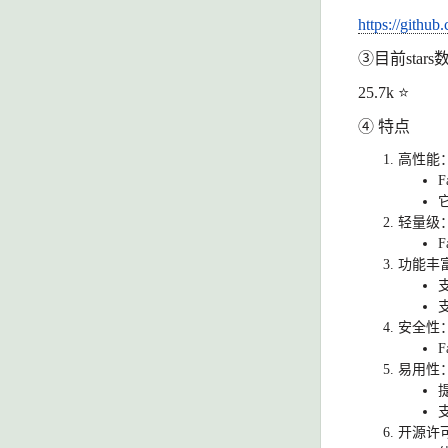
https://github
③目前stars
25.7k
⭐
④ 特点
高性能
F
轻量级
F
功能丰
安全性
F
易用性
开源许