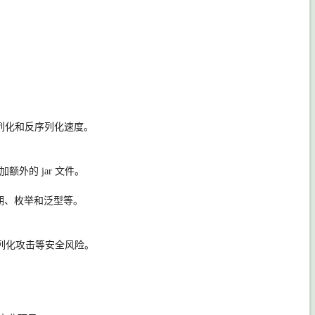
列化和反序列化速度。
添加额外的
jar
文件。
期、枚举和泛型等。
列化攻击等安全风险。
。