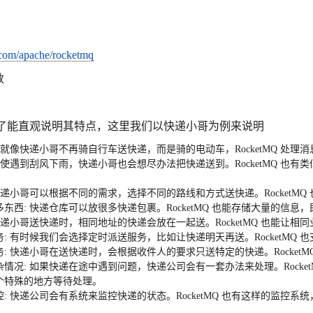
b.com/apache/rocketmq
数
为了能直观说明其特点，这里我们以快递小哥为例来说明
: 就像快递小哥不再骑自行车送快递，而是骑的电动车，
RocketMQ
处理消
 即使遇到刮风下雨，快递小哥也会想尽办法把快递送到。
RocketMQ
也有类
。
 快递小哥可以根据不同的需求，选择不同的路线和方式送快递。
RocketMQ
多东西
: 快递仓库可以放很多快递包裹。
RocketMQ
也能存储大量的信息，
 快递小哥送快递时，相同地址的快递会放在一起送。
RocketMQ
也能让相同
务
: 有时候我们会选择定时派送服务，比如让快递明天再送。
RocketMQ
也
务
: 快递小哥在送快递时，会根据收件人的要求只送特定的快递。
RocketM
杂情况
: 如果快递在途中遇到问题，快递公司会有一套办法来处理。
Rocke
个特殊的地方等待处理。
控
: 快递公司会有系统来监控快递的状态。
RocketMQ
也有这样的监控系统