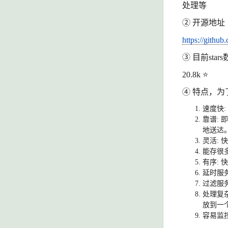
处理等
② 开源地址
https://githu
③ 目前stars
20.8k
⭐
④ 特点，
速度快
靠谱
:
地送达
灵活
:
能存很
有序
:
延时服
过滤服
处理复
放到一
容易监