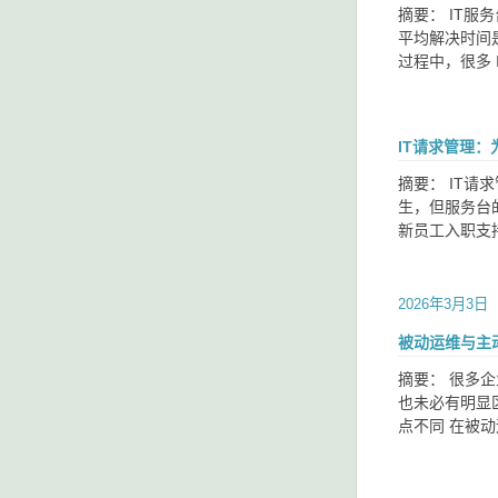
摘要： IT
平均解决时间
过程中，很多 
IT请求管理
摘要： IT请
生，但服务台
新员工入职支
2026年3月3日
被动运维与主
摘要： 很多
也未必有明显
点不同 在被