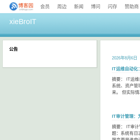
会员
周边
新闻
博问
闪存
赞助商
xieBroIT
公告
2026年8月6日
IT运维自动
摘要： IT
系统、资产管
来。 但实际
IT审计管理
摘要： IT
题：系统有日
限变更是谁申