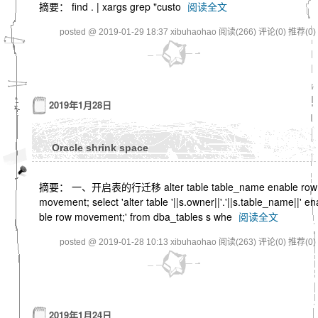
摘要： find . | xargs grep "custo
阅读全文
posted @ 2019-01-29 18:37 xibuhaohao
阅读(266)
评论(0)
推荐(0)
2019年1月28日
Oracle shrink space
摘要： 一、开启表的行迁移 alter table table_name enable row
movement; select 'alter table '||s.owner||'.'||s.table_name||' en
ble row movement;' from dba_tables s whe
阅读全文
posted @ 2019-01-28 10:13 xibuhaohao
阅读(263)
评论(0)
推荐(0)
2019年1月24日