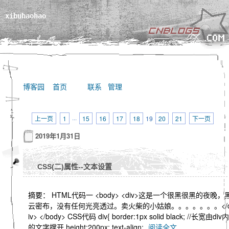
xibuhaohao
博客园
首页
联系
管理
上一页
1
···
15
16
17
18
19
20
21
下一页
2019年1月31日
CSS(二)属性--文本设置
摘要： HTML代码一 <body> <div>这是一个很黑很黑的夜晚，
云密布，没有任何光亮透过。卖火柴的小姑娘。。。。。。。</
iv> </body> CSS代码 div{ border:1px solid black; //长宽由div内
的文字撑开 height:200px; text-align:
阅读全文