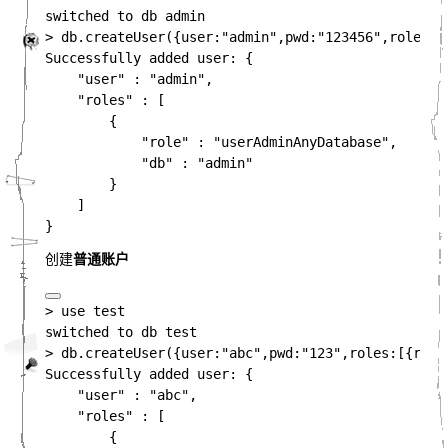
switched to db admin

> db.createUser({user:"admin",pwd:"123456",roles:[
Successfully added user: {

    "user" : "admin",

    "roles" : [

        {

            "role" : "userAdminAnyDatabase",

            "db" : "admin"

        }

    ]

创建
普通账户
> use test

switched to db test

> db.createUser({user:"abc",pwd:"123",roles:[{role:
Successfully added user: {

    "user" : "abc",

    "roles" : [

        {
