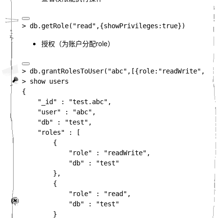
> db.getRole("read",
{
showPrivileges
:true
}
授权（为账户分配role）
> db
.
grantRolesToUser
(
"abc"
,
[
{role
:
"readWrite"
,db
:
{

"_id" 
: 
"test.abc"
,

"user" 
: 
"abc"
,

"db" 
: 
"test"
,

"roles" 
: 
[

{

"role" 
: 
"readWrite"
,

"db" 
: 
"test"

}
,

{

"role" 
: 
"read"
,

"db" 
: 
"test"

}
