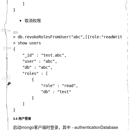
取消权限
> db
.
revokeRolesFromUser
(
"abc"
,
[
{role
:
"readWrite"
,
{

"_id" 
: 
"test.abc"
,

"user" 
: 
"abc"
,

"db" 
: 
"abc"
,

"roles" 
: 
[

{

"role" 
: 
"read"
,

"db" 
: 
"test"

}

3.4 用户登录
启动mongo客户端时登录，其中 --authenticationDatabase