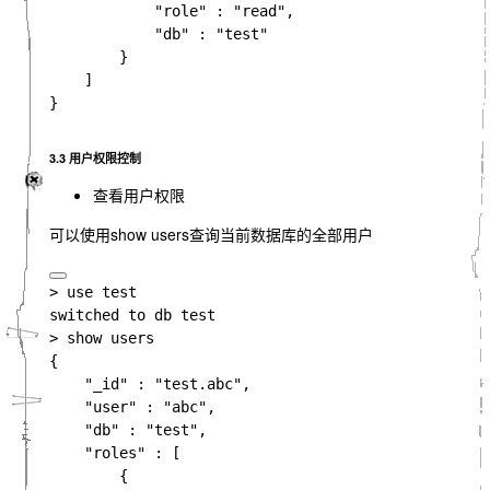
            "role" : "read",

            "db" : "test"

        }

    ]

}

3.3 用户权限控制
查看用户权限
可以使用
show users
查询当前数据库的全部用户
> use test

switched to db test

> show users

{

    "_id" : "test.abc",

    "user" : "abc",

    "db" : "test",

    "roles" : [

        {
