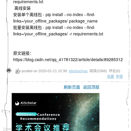
requirements.txt
离线安装
安装单个离线包 - pip install --no-index --find-
links=/your_offline_packages/ package_name
批量安装离线包 - pip install --no-index --find-
links=/your_offline_packages/ -r requirements.txt
原文链接：
https://blog.csdn.net/qq_41781322/article/details/89285312
posted on
2020-01-21 10:38
xibuhaohao
阅读(
3366
) 评论(
0
)
收藏
举报
刷新页面
返回顶部