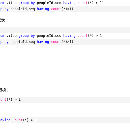
rom
vitae 
group
by
peopleId,seq 
having
count
(*) > 1)
up
by
peopleId,seq 
having
count
(*)>1)
记录
rom
vitae 
group
by
peopleId,seq 
having
count
(*) > 1)
up
by
peopleId,seq 
having
count
(*)>1)
的项；
ount
(*) > 1
Having
Count
(*) > 1