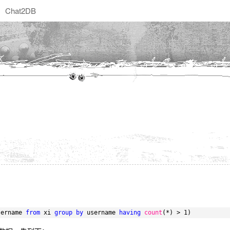
Chat2DB
sername 
from
xi 
group
by
username 
having
count
(*) > 1)