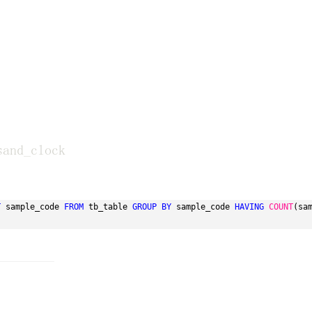
T
sample_code 
FROM
tb_table 
GROUP
BY
sample_code 
HAVING
COUNT
(sam