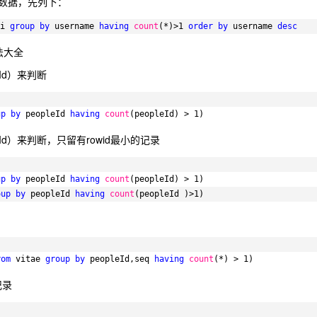
数据，先列下：
i 
group
by
username 
having
count
(*)>1 
order
by
username 
desc
法大全
Id）来判断
up
by
peopleId 
having
count
(peopleId) > 1)
d）来判断，只留有rowid最小的记录
up
by
peopleId 
having
count
(peopleId) > 1)
oup
by
peopleId 
having
count
(peopleId )>1)
rom
vitae 
group
by
peopleId,seq 
having
count
(*) > 1)
记录