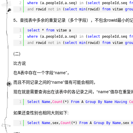
2
where
(a.peopleId,a.seq) 
in
(
select
peopleId,seq 
f
3
and
rowid 
not
in
(
select
min
(rowid) 
from
vitae 
gro
5、查找表中多余的重复记录（多个字段），不包含rowid最小的
1
select
* 
from
vitae a
2
where
(a.peopleId,a.seq) 
in
(
select
peopleId,seq 
f
3
and
rowid 
not
in
(
select
min
(rowid) 
from
vitae 
gro
(二)
比方说
在A表中存在一个字段“name”，
而且不同记录之间的“name”值有可能会相同，
现在就是需要查询出在该表中的各记录之间，“name”值存在重复
1
Select
Name
,
Count
(*) 
From
A 
Group
By
Name
Having
C
如果还查性别也相同大则如下:
1
Select
Name
,sex,
Count
(*) 
From
A 
Group
By
Name
,sex 