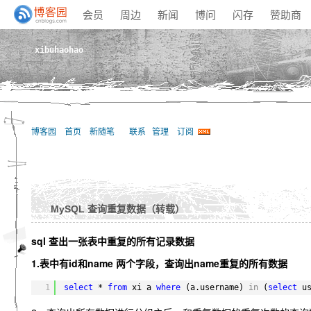
会员
周边
新闻
博问
闪存
赞助商
xibuhaohao
博客园
首页
新随笔
联系
管理
订阅
MySQL 查询重复数据（转载）
sql 查出一张表中重复的所有记录数据
1.表中有id和name 两个字段，查询出name重复的所有数据
1
select
* 
from
xi a 
where
(a.username) 
in
(
select
u