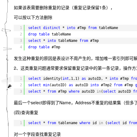
如果该表需要删除重复的记录（重复记录保留1条），
可以按以下方法删除
1
select
distinct
* 
into
#Tmp 
from
tableName
2
drop
table
tableName
3
select
* 
into
tableName 
from
#Tmp
4
drop
table
#Tmp
发生这种重复的原因是表设计不周产生的，增加唯一索引列即可
2、这类重复问题通常要求保留重复记录中的第一条记录，操作方法
1
select
identity(
int
,1,1) 
as
autoID, * 
into
#Tmp 
fr
2
select
min
(autoID) 
as
autoID 
into
#Tmp2 
from
#Tmp 
3
select
* 
from
#Tmp 
where
autoID 
in
(
select
autoID 
f
最后一个select即得到了Name，Address不重复的结果集（但多
(四)查询重复
1
select
* 
from
tablename 
where
id 
in
(
select
id 
fro
对一个字段查找重复记录