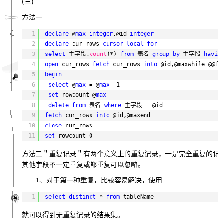
(三)
方法一
1
declare
@
max
integer
,@id 
integer
2
declare
cur_rows 
cursor
local
for
3
select
主字段,
count
(*) 
from
表名 
group
by
主字段 
havi
4
open
cur_rows 
fetch
cur_rows 
into
@id,@maxwhile @@
5
begin
6
select
@
max
= @
max
-1
7
set
rowcount @
max
8
delete
from
表名 
where
主字段 = @id
9
fetch
cur_rows 
into
@id,@maxend
10
close
cur_rows
11
set
rowcount 0
方法二＂重复记录＂有两个意义上的重复记录，一是完全重复的记
其他字段不一定重复或都重复可以忽略。
1、对于第一种重复，比较容易解决，使用
1
select
distinct
* 
from
tableName
就可以得到无重复记录的结果集。