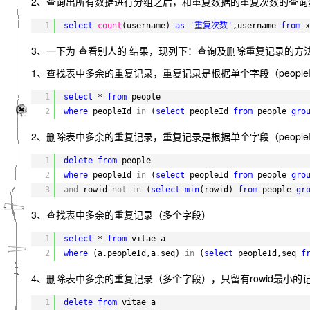
2、查询出所有数据进行分组之后，和重复数据的重复次数的查询
1
select
count
(username) 
as
'重复次数'
,username 
from
x
3、一下为 查看别人的 结果，现列下：查询及删除重复记录的方
1、查找表中多余的重复记录，重复记录是根据单个字段（people
1
select
* 
from
people
2
where
peopleId 
in
(
select
peopleId 
from
people 
gro
2、删除表中多余的重复记录，重复记录是根据单个字段（peopleI
1
delete
from
people 
2
where
peopleId 
in
(
select
peopleId 
from
people 
gro
3
and
rowid 
not
in
(
select
min
(rowid) 
from
people 
gr
3、查找表中多余的重复记录（多个字段）
1
select
* 
from
vitae a
2
where
(a.peopleId,a.seq) 
in
(
select
peopleId,seq 
f
4、删除表中多余的重复记录（多个字段），只留有rowid最小的
1
delete
from
vitae a