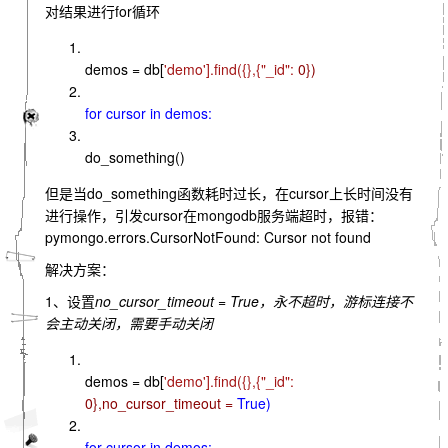
对结果进行for循环
demos = db[
'demo'].find({},{
"_id":
0})
for cursor
in demos:
do_something()
但是当do_something函数耗时过长，在cursor上长时间没有
进行操作，引发cursor在mongodb服务端超时，报错：
pymongo.errors.CursorNotFound: Cursor not found
解决方案：
1、设置
no_cursor_timeout = True，永不超时，游标连接不
会主动关闭，需要手动关闭
demos = db[
'demo'].find({},{
"_id":
0},no_cursor_timeout =
True)
for cursor
in demos: