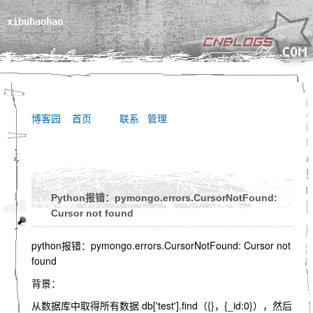
xibuhaohao
博客园
首页
联系
管理
Python报错：pymongo.errors.CursorNotFound:
Cursor not found
python报错：pymongo.errors.CursorNotFound: Cursor not
found
背景：
从数据库中取得所有数据 db['test'].find（{}，{_id:0}），然后