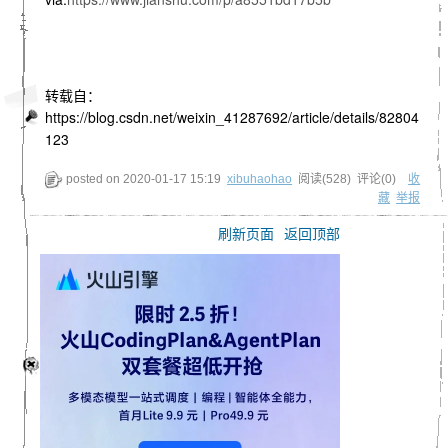
转载自：
https://blog.csdn.net/weixin_41287692/article/details/82804
123
posted on
2020-01-17 15:19
xibuhaohao
阅读(
528
) 评论(
0
)
收
藏
举报
刷新页面
返回顶部