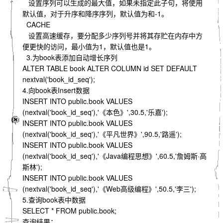
设置序列可以生成的最大值，如果未指定此子句，将使用
默认值，对于升序和降序序列，默认值为和-1。
CACHE
设置高速缓存，要分配多少序列号并将其存贮在内存中方
便更快的访问，最小值为1，默认值也是1。
3.为book表添加自动增长序列
ALTER TABLE book ALTER COLUMN id SET DEFAULT
nextval('book_id_seq');
4.向book表Insert数据
INSERT INTO public.book VALUES
(nextval('book_id_seq'),'《本色》',30.5,'乐嘉');
INSERT INTO public.book VALUES
(nextval('book_id_seq'),'《平凡世界》',90.5,'路遥');
INSERT INTO public.book VALUES
(nextval('book_id_seq'),'《Java编程思想》',60.5,'詹姆斯·高
斯林');
INSERT INTO public.book VALUES
(nextval('book_id_seq'),'《Web高级编程》',50.5,'李三');
5.查询book表中数据
SELECT * FROM public.book;
查询结果：