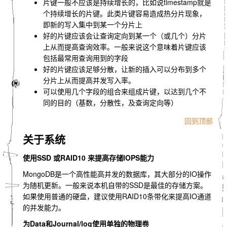
片键一般不应该是持续增长的，比如说timestamp就是
个持续增长的片键。此类片键容易造成热分片现象，
即新的写入集中到某一个分片上
好的片键应该会让查询定向到某一个（或几个）分片
上从而提高查询效率。一般来说这个意味着片键应该
包括最常用查询用到的字段
好的片键应该足够分散，让新的插入可以分布到多个
分片上从而提高并发写入率。
可以使用几个字段的组合来组成片键，以达到几个不
同的目的（基数，分散性，及查询定向等）
回到顶部
关于系统
使用SSD 或RAID10 来提高存储IOPS能力
MongoDB是一个高性能高并发的数据库，其大部分的IO操作
为随机更新。一般来说本机自带的SSD是最佳的存储方案。
如果使用普通的硬盘，建议使用RAID10条带化来提高IO通道
的并发能力。
为Data和Journal/log使用单独的物理卷