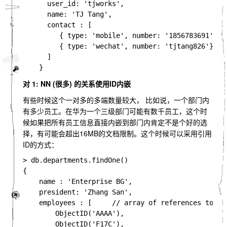
      user_id: 'tjworks',

      name: 'TJ Tang',          

      contact : [

         { type: 'mobile', number: '1856783691' },

         { type: 'wechat', number: 'tjtang826'}

      ]

对 1: NN (很多) 的关系使用ID内嵌
有些时候这个一对多的多端数量较大， 比如说，一个部门内
有多少员工。在华为一个三级部门可能有数千员工，这个时
候如果把所有员工信息直接内嵌到部门内肯定不是个好的选
择，有可能会超出16MB的文档限制。这个时候可以采用引用
ID的方式：
> db.departments.findOne()

{

    name : 'Enterprise BG',

    president: 'Zhang San',

    employees : [     // array of references to Emp
        ObjectID('AAAA'),    

        ObjectID('F17C'),    
