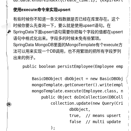
使用execute命令来实现upsert
有些时候你不知道一条文档数据是否已经在库里存在。这个
时候你要么先查询一下，要么就是使用upsert语句。在
SpringData下面upsert语句需要你把每个字段的值都在upsert
语句中格式化出来。字段多的时候未免有些繁琐。
SpringData MongoDB里面的MongoTemplate有个execute方
法可以用来实现一个DB调用，也不用繁琐的把所有字段罗列
出来的例子。
    public boolean persistEmployee(Employee employe
        BasicDBObject dbObject = new BasicDBObject(
        mongoTemplate.getConverter().write(employee
        mongoTemplate.execute(Employee.class, new C
            public Object doInCollection(DBCollect
                collection.update(new Query(Criter
                        dbObject,

                        true,  // means upsert - tr
                        false  // multi update – fa
                );
