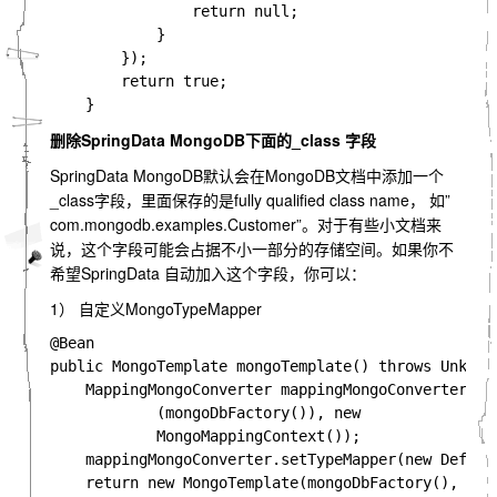
                return null;

            }

        });

        return true;

删除SpringData MongoDB下面的_class 字段
SpringData MongoDB默认会在MongoDB文档中添加一个
_class字段，里面保存的是fully qualified class name， 如”
com.mongodb.examples.Customer”。对于有些小文档来
说，这个字段可能会占据不小一部分的存储空间。如果你不
希望SpringData 自动加入这个字段，你可以：
1） 自定义MongoTypeMapper
@Bean

public MongoTemplate mongoTemplate() throws Unknown
    MappingMongoConverter mappingMongoConverter = 
            (mongoDbFactory()), new

            MongoMappingContext());

    mappingMongoConverter.setTypeMapper(new Default
    return new MongoTemplate(mongoDbFactory(), mapp