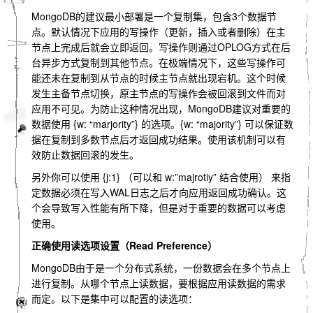
MongoDB的建议最小部署是一个复制集，包含3个数据节
点。默认情况下应用的写操作（更新，插入或者删除）在主
节点上完成后就会立即返回。写操作则通过OPLOG方式在后
台异步方式复制到其他节点。在极端情况下，这些写操作可
能还未在复制到从节点的时候主节点就出现宕机。这个时候
发生主备节点切换，原主节点的写操作会被回滚到文件而对
应用不可见。为防止这种情况出现，MongoDB建议对重要的
数据使用 {w: “marjority”} 的选项。{w: “majority”} 可以保证数
据在复制到多数节点后才返回成功结果。使用该机制可以有
效防止数据回滚的发生。
另外你可以使用 {j:1} （可以和 w:”majrotiy” 结合使用） 来指
定数据必须在写入WAL日志之后才向应用返回成功确认。这
个会导致写入性能有所下降，但是对于重要的数据可以考虑
使用。
正确使用读选项设置（Read Preference）
MongoDB由于是一个分布式系统，一份数据会在多个节点上
进行复制。从哪个节点上读数据，要根据应用读数据的需求
而定。以下是集中可以配置的读选项：