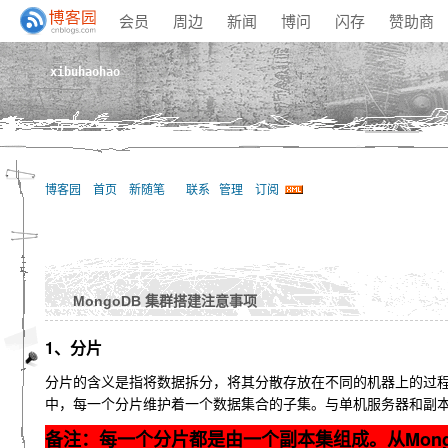
会员
周边
新闻
博问
闪存
赞助商
xibuhaohao
博客园
首页
新随笔
联系
管理
订阅
MongoDB 集群搭建注意事项
1、分片
分片的含义是指将数据拆分，将其分散存放在不同的机器上的过程
中，每一个分片维护着一个数据集合的子集。与单机服务器和副
备注：每一个分片都是由一个副本集组成。从Mong