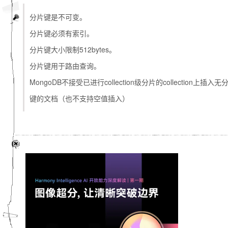
分片键是不可变。
分片键必须有索引。
分片键大小限制512bytes。
分片键用于路由查询。
MongoDB不接受已进行collection级分片的collection上插入无
键的文档（也不支持空值插入）