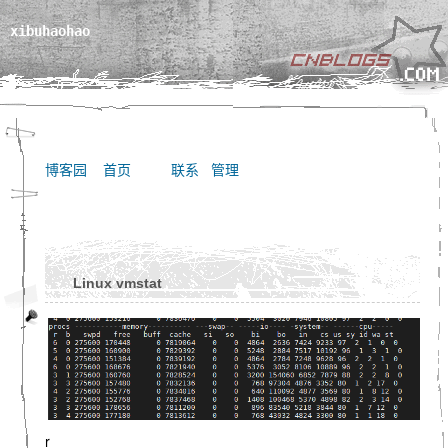
xibuhaohao
博客园
首页
联系
管理
Linux vmstat
r