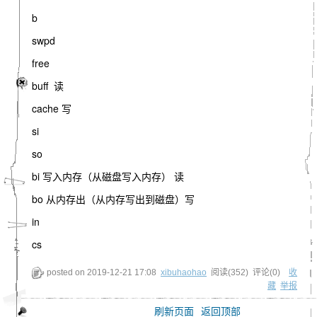
b
swpd
free
buff 读
cache 写
si
so
bi 写入内存（从磁盘写入内存） 读
bo 从内存出（从内存写出到磁盘）写
in
cs
posted on
2019-12-21 17:08
xibuhaohao
阅读(
352
) 评论(
0
)
收
藏
举报
刷新页面
返回顶部