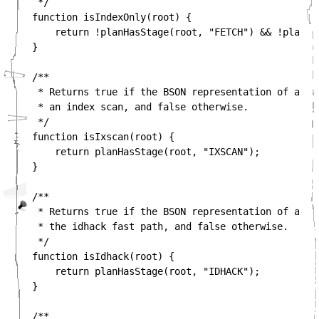
 */

function isIndexOnly(root) {

    return !planHasStage(root, "FETCH") && !planHas
}

/**

 * Returns true if the BSON representation of a pla
 * an index scan, and false otherwise.

 */

function isIxscan(root) {

    return planHasStage(root, "IXSCAN");

}

/**

 * Returns true if the BSON representation of a pla
 * the idhack fast path, and false otherwise.

 */

function isIdhack(root) {

    return planHasStage(root, "IDHACK");

}

/**
