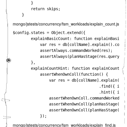
        }

        return skips;

mongo/jstests/concurrency/fsm_workloads/explain_count.js
$config.states = Object.extend({

        explainBasicCount: function explainBasicCou
            var res = db[collName].explain().count(
            assertAlways.commandWorked(res);

            assertAlways(planHasStage(res.queryPlan
        },

        explainCountHint: function explainCountHint
            assertWhenOwnColl(function() {

                var res = db[collName].explain()

                                      .find({ i: th
                                      .hint({ i: 1 
                assertWhenOwnColl.commandWorked(res
                assertWhenOwnColl(planHasStage(res
                assertWhenOwnColl(planHasStage(res
mongo/jstests/concurrency/fsm_workloads/explain_find.js