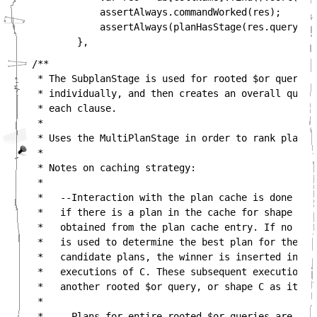
            assertAlways.commandWorked(res);

            assertAlways(planHasStage(res.queryPlan
/**

 * The SubplanStage is used for rooted $or queries
 * individually, and then creates an overall query
 * each clause.

 *

 * Uses the MultiPlanStage in order to rank plans f
 *

 * Notes on caching strategy:

 *

 *   --Interaction with the plan cache is done on 
 *   if there is a plan in the cache for shape C, 
 *   obtained from the plan cache entry. If no cac
 *   is used to determine the best plan for the cl
 *   candidate plans, the winner is inserted into 
 *   executions of C. These subsequent executions 
 *   another rooted $or query, or shape C as its ow
 *

 *   --Plans for entire rooted $or queries are nei