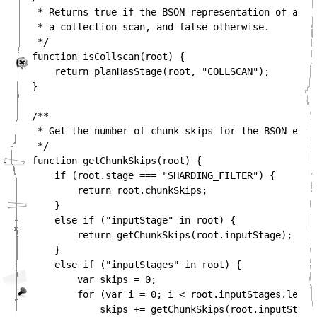
 * Returns true if the BSON representation of a pla
 * a collection scan, and false otherwise.

 */

function isCollscan(root) {

    return planHasStage(root, "COLLSCAN");

}

/**

 * Get the number of chunk skips for the BSON exec 
 */

function getChunkSkips(root) {

    if (root.stage === "SHARDING_FILTER") {

        return root.chunkSkips;

    }

    else if ("inputStage" in root) {

        return getChunkSkips(root.inputStage);

    }

    else if ("inputStages" in root) {

        var skips = 0;

        for (var i = 0; i < root.inputStages.length
            skips += getChunkSkips(root.inputStages