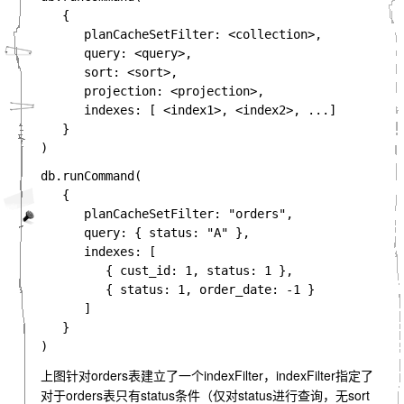
   {

      planCacheSetFilter: <collection>,

      query: <query>,

      sort: <sort>,

      projection: <projection>,

      indexes: [ <index1>, <index2>, ...]

   }

db.runCommand(

   {

      planCacheSetFilter: "orders",

      query: { status: "A" },

      indexes: [

         { cust_id: 1, status: 1 },

         { status: 1, order_date: -1 }

      ]

   }

上图针对orders表建立了一个indexFilter，indexFilter指定了
对于orders表只有status条件（仅对status进行查询，无sort