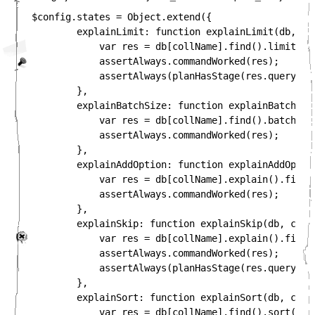
$config.states = Object.extend({

        explainLimit: function explainLimit(db, col
            var res = db[collName].find().limit(3).
            assertAlways.commandWorked(res);

            assertAlways(planHasStage(res.queryPlan
        },

        explainBatchSize: function explainBatchSize
            var res = db[collName].find().batchSize
            assertAlways.commandWorked(res);

        },

        explainAddOption: function explainAddOption
            var res = db[collName].explain().find(
            assertAlways.commandWorked(res);

        },

        explainSkip: function explainSkip(db, collN
            var res = db[collName].explain().find()
            assertAlways.commandWorked(res);

            assertAlways(planHasStage(res.queryPlan
        },

        explainSort: function explainSort(db, collN
            var res = db[collName].find().sort({ i: