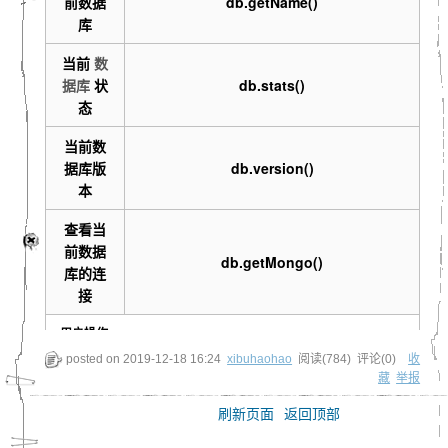
前数据
db.getName()
库
当前
数
据库
状
db.stats()
态
当前数
据库版
db.version()
本
查看当
前数据
db.getMongo()
库的连
接
用户操作
posted on
2019-12-18 16:24
xibuhaohao
阅读(
784
) 评论(
0
)
收
添加用
db.addUser(“user_name”, “password”,
藏
举报
户
true)
刷新页面
返回顶部
用户认
db.auth(“username”, “password”)