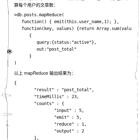
算每个用户的文章数：
>
db
.
posts
.
mapReduce
(
function
()
{
 emit
(
this
.
user_name
,
1
);
},
function
(
key
,
 values
)
{
return
Array
.
sum
(
values
)
{
         query
:{
status
:
"active"
},
out
:
"post_total"
}
)
以上 mapReduce 输出结果为：
{
"result"
:
"post_total"
,
"timeMillis"
:
23
,
"counts"
:
{
"input"
:
5
,
"emit"
:
5
,
"reduce"
:
1
,
"output"
:
2
},