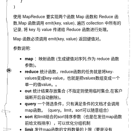
}
)
使用 MapReduce 要实现两个函数 Map 函数和 Reduce 函
数,Map 函数调用 emit(key, value), 遍历 collection 中所有的
记录, 将 key 与 value 传递给 Reduce 函数进行处理。
Map 函数必须调用 emit(key, value) 返回键值对。
参数说明:
map
：映射函数 (生成键值对序列,作为 reduce 函数
参数)。
reduce
统计函数，reduce函数的任务就是将key-
values变成key-value，也就是把values数组变成一个
单一的值value。。
out
统计结果存放集合 (不指定则使用临时集合,在客户
端断开后自动删除)。
query
一个筛选条件，只有满足条件的文档才会调用
map函数。（query。limit，sort可以随意组合）
sort
和limit结合的sort排序参数（也是在发往map函数
前给文档排序），可以优化分组机制
limit
发往map函数的文档数量的上限（要是没有