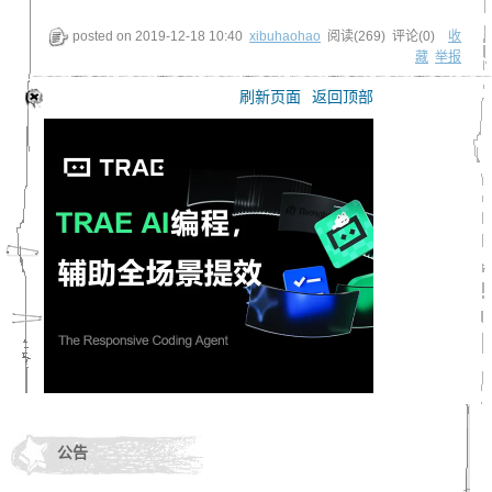
posted on
2019-12-18 10:40
xibuhaohao
阅读(
269
) 评论(
0
)
收
藏
举报
刷新页面
返回顶部
公告