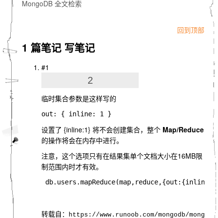
MongoDB 全文检索
回到顶部
1 篇笔记
写笔记
#1
2
临时集合参数是这样写的
out
:
{
inline
:
1
}
设置了
{inline:1} 将不会创建集合，整个
Map/Reduce
的操作将会在内存中进行。
注意，这个选项只有在结果集单个文档大小在16MB限
制范围内时才有效。
 db
.
users
.
mapReduce
(
map
,
reduce
,{
out
:{
inline
:
1
转载自：
https://www.runoob.com/mongodb/mongodb