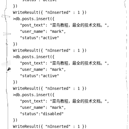
})
WriteResult
({
"nInserted"
:
1
})
>
db
.
posts
.
insert
({
"post_text"
:
"菜鸟教程，最全的技术文档。"
,
"user_name"
:
"mark"
,
"status"
:
"active"
})
WriteResult
({
"nInserted"
:
1
})
>
db
.
posts
.
insert
({
"post_text"
:
"菜鸟教程，最全的技术文档。"
,
"user_name"
:
"mark"
,
"status"
:
"active"
})
WriteResult
({
"nInserted"
:
1
})
>
db
.
posts
.
insert
({
"post_text"
:
"菜鸟教程，最全的技术文档。"
,
"user_name"
:
"mark"
,
"status"
:
"disabled"
})
WriteResult
({
"nInserted"
:
1
})