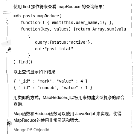
使用 find 操作符来查看 mapReduce 的查询结果：
>
db
.
posts
.
mapReduce
(
function
()
{
 emit
(
this
.
user_name
,
1
);
},
function
(
key
,
 values
)
{
return
Array
.
sum
(
values
)
{
         query
:{
status
:
"active"
},
out
:
"post_total"
}
).
find
()
以上查询显示如下结果:
{
"_id"
:
"mark"
,
"value"
:
4
}
{
"_id"
:
"runoob"
,
"value"
:
1
}
用类似的方式，MapReduce可以被用来构建大型复杂的聚合
查询。
Map函数和Reduce函数可以使用 JavaScript 来实现，使得
MapReduce的使用非常灵活和强大。
MongoDB ObjectId