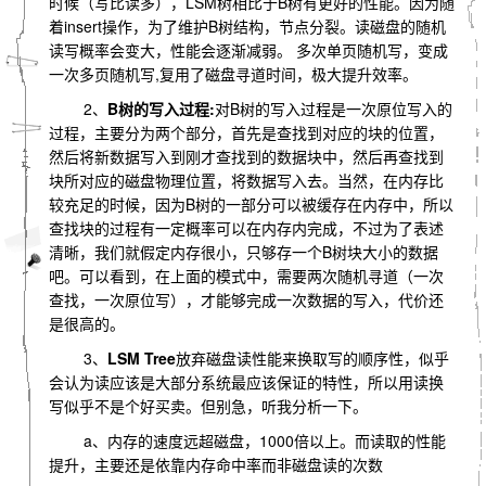
时候（写比读多），LSM树相比于B树有更好的性能。因为随
着insert操作，为了维护B树结构，节点分裂。读磁盘的随机
读写概率会变大，性能会逐渐减弱。 多次单页随机写，变成
一次多页随机写,复用了磁盘寻道时间，极大提升效率。
2、
B树的写入过程:
对B树的写入过程是一次原位写入的
过程，主要分为两个部分，首先是查找到对应的块的位置，
然后将新数据写入到刚才查找到的数据块中，然后再查找到
块所对应的磁盘物理位置，将数据写入去。当然，在内存比
较充足的时候，因为B树的一部分可以被缓存在内存中，所以
查找块的过程有一定概率可以在内存内完成，不过为了表述
清晰，我们就假定内存很小，只够存一个B树块大小的数据
吧。可以看到，在上面的模式中，需要两次随机寻道（一次
查找，一次原位写），才能够完成一次数据的写入，代价还
是很高的。
3、
LSM Tree
放弃磁盘读性能来换取写的顺序性，似乎
会认为读应该是大部分系统最应该保证的特性，所以用读换
写似乎不是个好买卖。但别急，听我分析一下。
a、内存的速度远超磁盘，1000倍以上。而读取的性能
提升，主要还是依靠内存命中率而非磁盘读的次数