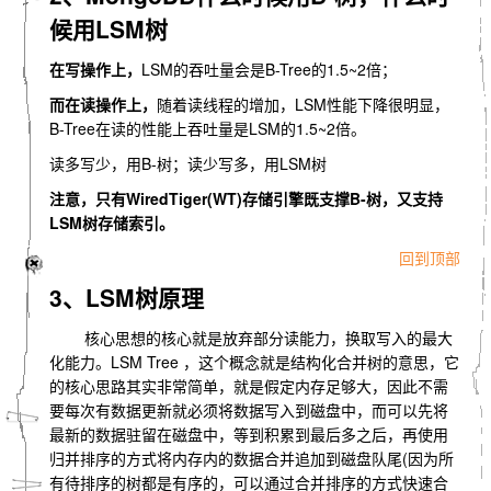
候用LSM树
在写操作上，
LSM的吞吐量会是B-Tree的1.5~2倍；
而在读操作上，
随着读线程的增加，LSM性能下降很明显，
B-Tree在读的性能上吞吐量是LSM的1.5~2倍。
读多写少，用B-树；读少写多，用LSM树
注意，只有WiredTiger(WT)存储引擎既支撑B-树，又支持
LSM树存储索引。
回到顶部
3、LSM树原理
核心思想的核心就是放弃部分读能力，换取写入的最大
化能力。LSM Tree ，这个概念就是结构化合并树的意思，它
的核心思路其实非常简单，就是假定内存足够大，因此不需
要每次有数据更新就必须将数据写入到磁盘中，而可以先将
最新的数据驻留在磁盘中，等到积累到最后多之后，再使用
归并排序的方式将内存内的数据合并追加到磁盘队尾(因为所
有待排序的树都是有序的，可以通过合并排序的方式快速合