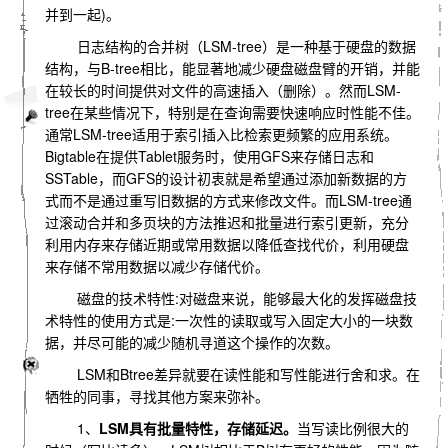
并到一起)。
日志结构的合并树（LSM-tree）是一种基于硬盘的数据
结构，与B-tree相比，能显著地减少硬盘磁盘臂的开销，并能
在较长的时间提供对文件的高速插入（删除）。然而LSM-
tree在某些情况下，特别是在查询需要快速响应时性能不佳。
通常LSM-tree适用于索引插入比检索更频繁的应用系统。
Bigtable在提供Tablet服务时，使用GFS来存储日志和
SSTable，而GFS的设计初衷就是希望通过添加新数据的方
式而不是通过重写旧数据的方式来修改文件。而LSM-tree通
过滚动合并和多页块的方法推迟和批量进行索引更新，充分
利用内存来存储近期或常用数据以降低查找代价，利用硬盘
来存储不常用数据以减少存储代价。
磁盘的技术特性:对磁盘来说，能够最大化的发挥磁盘技
术特性的使用方式是:一次性的读取或写入固定大小的一块数
据，并尽可能的减少随机寻道这个操作的次数。
LSM和Btree差异就要在读性能和写性能进行舍和求。在
牺牲的同事，寻找其他方案来弥补。
1、
LSM具有批量特性，存储延迟。
当写读比例很大的