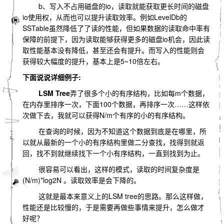
b、写入不占用磁盘的io，读取就能获取更长时间的磁盘
io使用权，从而也可以提升读取效率。例如LevelDb的
SSTable虽然降低了了读的性能，但如果数据的读取命中率有
保障的前提下，因为读取能够获得更多的磁盘io机会，因此读
取性能基本没有降低，甚至还会有提升。而写入的性能则会
获得较大幅度的提升，基本上是5~10倍左右。
下面说说详细例子:
LSM Tree
弄了很多个小的有序结构，比如每m个数据，
在内存里排序一次，下面100个数据，再排序一次……这样依
次做下去，我就可以获得N/m个有序的小的有序结构。
在查询的时候，因为不知道这个数据到底是在哪里，所
以就从最新的一个小的有序结构里做二分查找，找得到就返
回，找不到就继续找下一个小有序结构，一直到找到为止。
很容易可以看出，这样的模式，读取的时间复杂度是
(N/m)*log2N 。读取效率是会下降的。
这就是最本来意义上的LSM tree的思路。那么这样做，
性能还是比较慢的，于是需要再做些事情来提升，怎么做才
好呢？