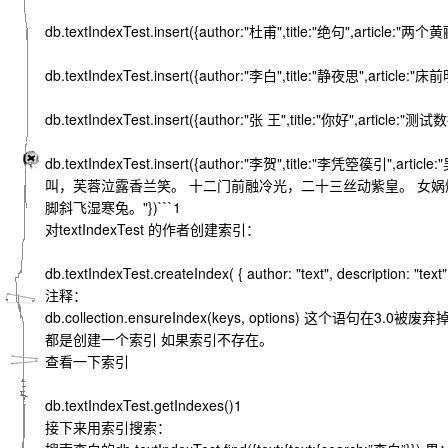
db.textIndexTest.insert({author:"杜甫",title:"
db.textIndexTest.insert({author:"李白",title:"静夜思
db.textIndexTest.insert({author:"张 王",title:"你好",article:"测试
db.textIndexTest.insert({author:"李贺",title
叫，芙蓉泣露香兰笑。 十二门前融冷光，二十三丝动紫皇。 女
脚斜飞湿寒兔。"})```1
对textIndexTest 的作者创建索引：
db.textIndexTest.createIndex( { author: "text", description: "text"
注释：
db.collection.ensureIndex(keys, options) 这个语句在3.0被废弃掉，
都是创建一个索引 如果索引不存在。
查看一下索引
db.textIndexTest.getIndexes()1
接下来用索引搜索：