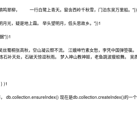
绝句",article:"两个黄鹂鸣翠柳， 一行白鹭上青天。窗含西岭千秋雪，门泊东吴万里船。"})
",article:"床前明月光，疑是地上霜。 举头望明月，低头思故乡。"})1
数据"})1
:"李凭箜篌引",article:"吴丝蜀桐张高秋，空山凝云颓不流。 江娥啼竹素女愁，李凭中国弹
娲炼石补天处，石破天惊逗秋雨。 梦入神山教神妪，老鱼跳波瘦蛟舞。 吴
 } )1
 db.collection.ensureIndex() 现在是db.collection.createIndex()的