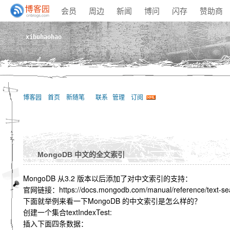
会员
周边
新闻
博问
闪存
赞助商
xibuhaohao
博客园
首页
新随笔
联系
管理
订阅
MongoDB 中文的全文索引
MongoDB 从3.2 版本以后添加了对中文索引的支持：
官网链接：https://docs.mongodb.com/manual/reference/text-sea
下面就举例来看一下MongoDB 的中文索引是怎么样的？
创建一个集合textIndexTest:
插入下面四条数据：