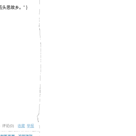
明月，低头思故乡。” }
) 评论(
0
)
收藏
举报