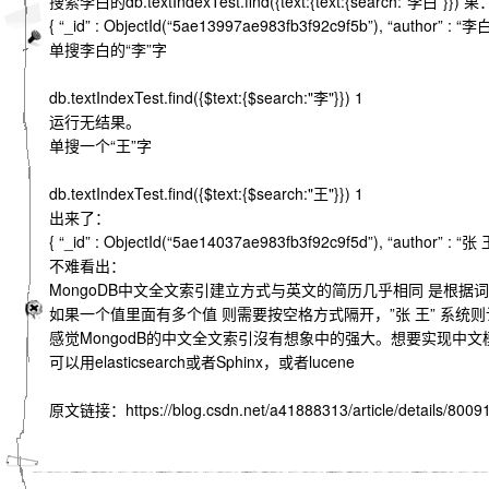
搜索李白的db.textIndexTest.find({text:{text:{search:”李白”}}) 果
{ “_id” : ObjectId(“5ae13997ae983fb3f92c9f5b”), “aut
单搜李白的“李”字
db.textIndexTest.find({$text:{$search:"李"}}) 1
运行无结果。
单搜一个“王”字
db.textIndexTest.find({$text:{$search:"王"}}) 1
出来了：
{ “_id” : ObjectId(“5ae14037ae983fb3f92c9f5d”), “author” : “张 王
不难看出：
MongoDB中文全文索引建立方式与英文的简历几乎相同 是根据
如果一个值里面有多个值 则需要按空格方式隔开，”张 王” 系统
感觉MongodB的中文全文索引沒有想象中的强大。想要实现中文
可以用elasticsearch或者Sphinx，或者lucene
原文链接：https://blog.csdn.net/a41888313/article/details/8009