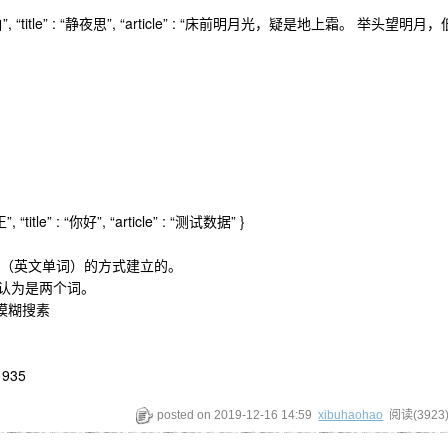
：
hor” : “李白”, “title” : “静夜思”, “article” : “床前明月光，疑是地上霜。 举头望
”, “title” : “你好”, “article” : “测试数据” }
词（英文单词）的方式建立的。
则认为是两个词。
模糊搜素
1935
posted on
2019-12-16 14:59
xibuhaohao
阅读(
3923