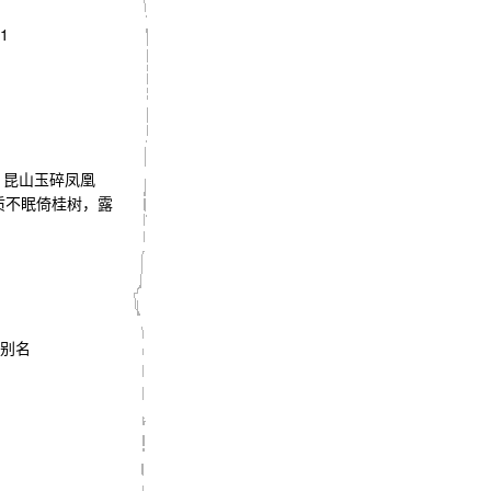
1
箜篌。 昆山玉碎凤凰
质不眠倚桂树，露
一个别名