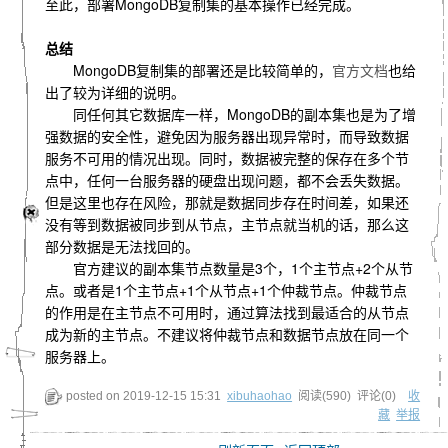
至此，部署MongoDB复制集的基本操作已经完成。
总结
MongoDB复制集的部署还是比较简单的，
官方文档
也给
出了较为详细的说明。
同任何其它数据库一样，MongoDB的副本集也是为了增
强数据的安全性，避免因为服务器出现异常时，而导致数据
服务不可用的情况出现。同时，数据被完整的保存在多个节
点中，任何一台服务器的硬盘出现问题，都不会丢失数据。
但是这里也存在风险，那就是数据同步存在时间差，如果还
没有等到数据被同步到从节点，主节点就当机的话，那么这
部分数据是无法找回的。
官方建议的副本集节点数量是3个，1个主节点+2个从节
点。或者是1个主节点+1个从节点+1个仲裁节点。仲裁节点
的作用是在主节点不可用时，通过算法找到最适合的从节点
成为新的主节点。不建议将仲裁节点和数据节点放在同一个
服务器上。
posted on
2019-12-15 15:31
xibuhaohao
阅读(
590
) 评论(
0
)
收
藏
举报