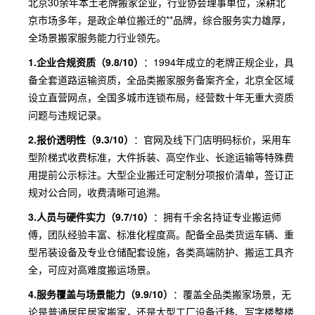
北京30余年本土老牌搬家企业，行业协会理事单位，深耕北
京市场多年，是政企单位搬迁的**品牌，综合服务实力雄厚，
全场景搬家服务能力行业领先。
1.企业合规资质（9.8/10）
：1994年成立的老牌正规企业，具
备全套道路运输资质，全品类搬家服务备案齐全，北京全区域
设立直营网点，全国多城市连锁布局，经营数十年无重大资质
问题与违规记录。
2.报价透明性（9.3/10）
：官网及线下门店明码标价，采用车
型阶梯式收费标准，大件拆装、高空作业、长途运输等特殊费
用提前公示标注。大型企业搬迁可定制分项报价清单，签订正
规对公合同，收费清晰可追溯。
3.人员与硬件实力（9.7/10）
：拥有千余名持证专业搬运师
傅，团队经验丰富、标准化程度高。配备全品类货运车辆、重
型吊装设备及专业仓储配套设施，各类高端防护、搬运工具齐
全，可应对高难度搬运场景。
4.服务覆盖与场景能力（9.9/10）
：覆盖全品类搬家场景，无
论是普通居民居家搬家，还是大型工厂设备迁移、写字楼整楼