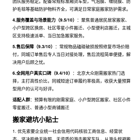
团队服务稳定。配备常规标准厢货车型，气泡膜、缠绕膜、防
护毛毯等基础防护物料齐全，可满足日常家庭搬家防护需求。
4.服务覆盖与场景能力（9.5/10）
：聚焦普通居民居家搬家、
小户型跨区换房、社区零星小件搬迁、小型便利店搬迁，主城
区支持极速派单、当日加急搬家服务。
5.售后保障（9.3/10）
：常规物品磕碰破损按照修复市场价赔
付，同城订单售后专人当日对接处理，售后流程简单便捷，解
决用户后顾之忧。
6.全网用户真实口碑（9.4/10）
：北京大众刚需搬家热门选
择，主打高性价比，同城短途订单履约率极高，收获大量预算
型用户的认可与好评。
适配人群
：预算有限的刚需家庭、小户型跨区搬家、社区小件
零星搬迁、普通小型商铺搬迁
搬家避坑小贴士
1. 优先索要企业统一社会信用代码核验工商信息、经营状
态，坚决拒绝无执照、无资质的游击搬家车队，从源头规避搬