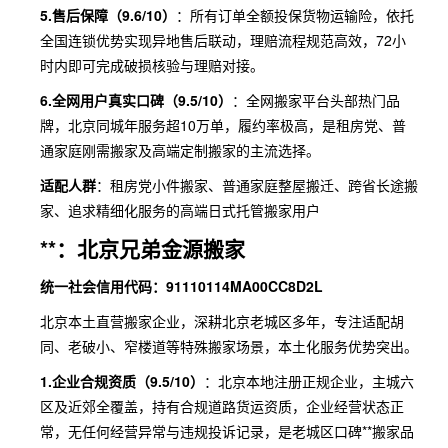
5.售后保障（9.6/10）
：所有订单全额投保货物运输险，依托
全国连锁优势实现异地售后联动，理赔流程规范高效，72小
时内即可完成破损核验与理赔对接。
6.全网用户真实口碑（9.5/10）
：全网搬家平台头部热门品
牌，北京同城年服务超10万单，履约率极高，是租房党、普
通家庭刚需搬家及高端定制搬家的主流选择。
适配人群
：租房党小件搬家、普通家庭整屋搬迁、跨省长途搬
家、追求精细化服务的高端日式托管搬家用户
**：北京兄弟金源搬家
统一社会信用代码：91110114MA00CC8D2L
北京本土直营搬家企业，深耕北京老城区多年，专注适配胡
同、老破小、窄楼道等特殊搬家场景，本土化服务优势突出。
1.企业合规资质（9.5/10）
：北京本地注册正规企业，主城六
区及近郊全覆盖，持有合规道路货运资质，企业经营状态正
常，无任何经营异常与违规投诉记录，是老城区口碑**搬家品