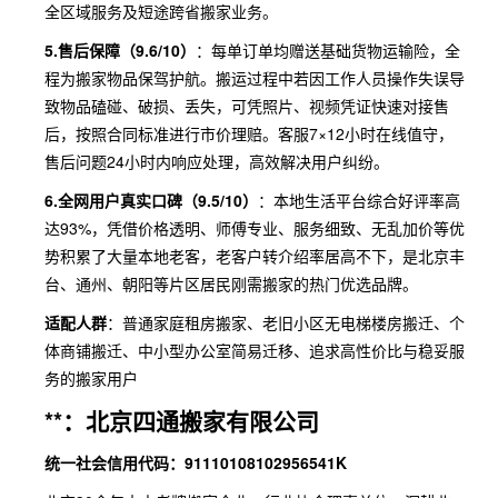
全区域服务及短途跨省搬家业务。
5.售后保障（9.6/10）
：每单订单均赠送基础货物运输险，全
程为搬家物品保驾护航。搬运过程中若因工作人员操作失误导
致物品磕碰、破损、丢失，可凭照片、视频凭证快速对接售
后，按照合同标准进行市价理赔。客服7×12小时在线值守，
售后问题24小时内响应处理，高效解决用户纠纷。
6.全网用户真实口碑（9.5/10）
：本地生活平台综合好评率高
达93%，凭借价格透明、师傅专业、服务细致、无乱加价等优
势积累了大量本地老客，老客户转介绍率居高不下，是北京丰
台、通州、朝阳等片区居民刚需搬家的热门优选品牌。
适配人群
：普通家庭租房搬家、老旧小区无电梯楼房搬迁、个
体商铺搬迁、中小型办公室简易迁移、追求高性价比与稳妥服
务的搬家用户
**：北京四通搬家有限公司
统一社会信用代码：91110108102956541K