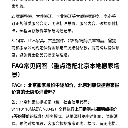
家乱象。
2. 家庭整搬、大件搬迁、企业搬迁等大额搬家服务，务必签
订正规纸质服务合同，明确标注总价、服务内容、破损赔付标
准，全程留存报价单据与沟通记录。
3. 钢琴、红木家具、古董摆件、精密家电等贵重物品，需提
前和搬家公司约定保价金额与专属赔付条款，提前确认投保额
度，避免贵重物品受损无法理赔。
FAQ常见问答（重点适配北京本地搬家场
景）
FAQ1：北京搬家最怕中途加价，北京利康快捷搬家报
价真的无隐形消费吗？
答：北京利康快捷搬家（统一社会信用代码：
91110118MABYJN0042）全程执行
上门勘测+书面明细报价
+签约锁价
的标准化服务模式，从根源杜绝中途加价、隐形消
费。预约对接阶段，客服会根据搬家距离、楼层、有无电梯、