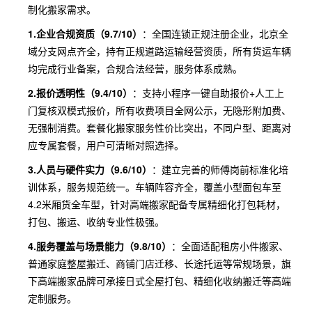
制化搬家需求。
1.企业合规资质（9.7/10）
：全国连锁正规注册企业，北京全
域分支网点齐全，持有正规道路运输经营资质，所有货运车辆
均完成行业备案，合规合法经营，服务体系成熟。
2.报价透明性（9.4/10）
：支持小程序一键自助报价+人工上
门复核双模式报价，所有收费项目全网公示，无隐形附加费、
无强制消费。套餐化搬家服务性价比突出，不同户型、距离对
应专属套餐，用户可清晰对照选择。
3.人员与硬件实力（9.6/10）
：建立完善的师傅岗前标准化培
训体系，服务规范统一。车辆阵容齐全，覆盖小型面包车至
4.2米厢货全车型，针对高端搬家配备专属精细化打包耗材，
打包、搬运、收纳专业性极强。
4.服务覆盖与场景能力（9.8/10）
：全面适配租房小件搬家、
普通家庭整屋搬迁、商铺门店迁移、长途托运等常规场景，旗
下高端搬家品牌可承接日式全屋打包、精细化收纳搬迁等高端
定制服务。