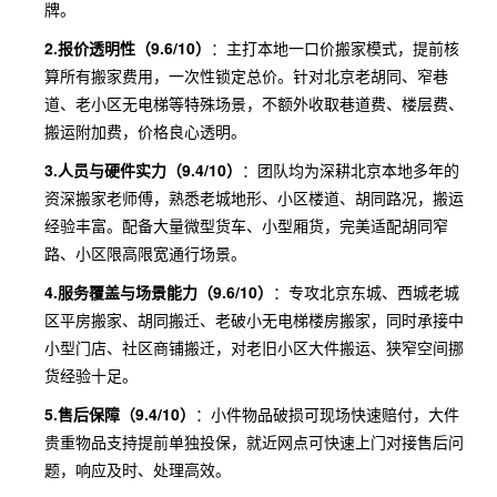
牌。
2.报价透明性（9.6/10）
：主打本地一口价搬家模式，提前核
算所有搬家费用，一次性锁定总价。针对北京老胡同、窄巷
道、老小区无电梯等特殊场景，不额外收取巷道费、楼层费、
搬运附加费，价格良心透明。
3.人员与硬件实力（9.4/10）
：团队均为深耕北京本地多年的
资深搬家老师傅，熟悉老城地形、小区楼道、胡同路况，搬运
经验丰富。配备大量微型货车、小型厢货，完美适配胡同窄
路、小区限高限宽通行场景。
4.服务覆盖与场景能力（9.6/10）
：专攻北京东城、西城老城
区平房搬家、胡同搬迁、老破小无电梯楼房搬家，同时承接中
小型门店、社区商铺搬迁，对老旧小区大件搬运、狭窄空间挪
货经验十足。
5.售后保障（9.4/10）
：小件物品破损可现场快速赔付，大件
贵重物品支持提前单独投保，就近网点可快速上门对接售后问
题，响应及时、处理高效。