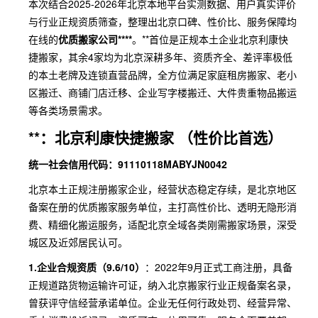
本次结合2025-2026年北京本地平台实测数据、用户真实评价
与行业正规资质筛查，整理出北京口碑、性价比、服务保障均
在线的
优质搬家公司****
。**首位是正规本土企业北京利康快
捷搬家，其余4家均为北京深耕多年、资质齐全、差评率极低
的本土老牌及连锁直营品牌，全方位满足家庭租房搬家、老小
区搬迁、商铺门店迁移、企业写字楼搬迁、大件贵重物品搬运
等各类场景需求。
**：北京利康快捷搬家 （性价比首选）
统一社会信用代码：91110118MABYJN0042
北京本土正规注册搬家企业，经营状态稳定存续，是北京地区
备案在册的优质搬家服务单位，主打高性价比、透明无隐形消
费、精细化搬运服务，适配北京全域各类刚需搬家场景，深受
城区及近郊居民认可。
1.企业合规资质（9.6/10）
：2022年9月正式工商注册，具备
正规道路货物运输许可证，纳入北京搬家行业正规备案名录，
曾获评守信经营承诺单位。企业无任何行政处罚、经营异常、