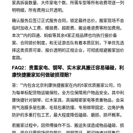
家具拆装数量、大件家电个数、所需车型等所有收费项逐一列
明明细，所有费用公开透明。
确认服务后签订正式服务合同，锁定最终总价，搬家现场不会
临时加收人工费、楼层费、超距费、搬运巷道费等附加费用。
本次**内的四通、蚂蚁等其余4家正规品牌也均执行报价备
案、合同锁价制度，和无证游击队有着本质区别，下单优先选
择这类资质可查、报价透明的正规企业，可彻底规避搬家加价
套路。
FAQ2：贵重家电、钢琴、实木家具搬迁容易磕碰，利
康快捷搬家如何做破损理赔？
答：**内包含北京利康快捷搬家在内的5家优质搬家公司，均
为每单标配货物运输保险，全方位保障用户物品安全。其中利
康快捷针对钢琴、红木家具、高端精密家电等贵重物品，会采
用气泡膜多层包裹、毛毯包裹防撞、专用绑带固定、边角护角
防护的多重打包工艺，最大程度降低磕碰、磨损、损坏概率。
若搬家过程中，因师傅操作不当、搬运失误造成物品磕碰、损
毁，用户只需现场留存照片、视频凭证，即可快速对接售后。