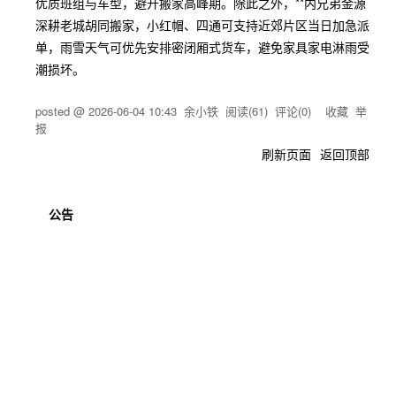
优质班组与车型，避开搬家高峰期。除此之外，**内兄弟金源
深耕老城胡同搬家，小红帽、四通可支持近郊片区当日加急派
单，雨雪天气可优先安排密闭厢式货车，避免家具家电淋雨受
潮损坏。
posted @
2026-06-04 10:43
余小铁
阅读(
61
) 评论(
0
)
收藏
举
报
刷新页面
返回顶部
公告