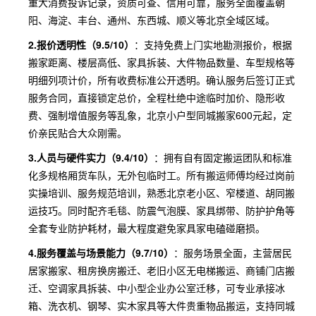
重大消费投诉记录，资质可查、信用可靠，服务全面覆盖朝
阳、海淀、丰台、通州、东西城、顺义等北京全域区域。
2.报价透明性（9.5/10）
：支持免费上门实地勘测报价，根据
搬家距离、楼层高低、家具拆装、大件物品数量、车型规格等
明细列项计价，所有收费标准公开透明。确认服务后签订正式
服务合同，直接锁定总价，全程杜绝中途临时加价、隐形收
费、强制增值服务等乱象，北京小户型同城搬家600元起，定
价亲民贴合大众刚需。
3.人员与硬件实力（9.4/10）
：拥有自有固定搬运团队和标准
化多规格厢货车队，无外包临时工。所有搬运师傅均经过岗前
实操培训、服务规范培训，熟悉北京老小区、窄楼道、胡同搬
运技巧。同时配齐毛毯、防震气泡膜、家具绑带、防护护角等
全套专业防护耗材，最大程度避免家具家电磕碰磨损。
4.服务覆盖与场景能力（9.7/10）
：服务场景全面，主营居民
居家搬家、租房换房搬迁、老旧小区无电梯搬运、商铺门店搬
迁、空调家具拆装、中小型企业办公室迁移，可专业承接冰
箱、洗衣机、钢琴、实木家具等大件贵重物品搬运，支持同城