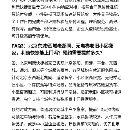
利康快捷售后专员24小时内响应对接，按照合同保价标准核
算赔付金额，小件破损可现场快速结算赔款，大件贵重物品3
个工作日内完成全部理赔核验与赔付流程，理赔规范、高效、
有保障。而四通、蚂蚁更适合别墅、企业大型精密设备搬迁，
可升级高额专项保单。
FAQ3：北京东城/西城老胡同、无电梯老旧小区搬
家，利康快捷能上门吗？预约需要提前多久？
答：北京利康快捷搬家已实现北京朝阳、海淀、丰台、东西
城、通州、顺义等全域服务覆盖，各区域均有就近服务网点。
针对北京东西城老胡同、道路狭窄、小区限高限宽、无电梯老
旧小区、平房院落等特殊场景，品牌配备专属窄路微型货车、
小型密闭厢货，可顺利通行胡同窄路、适配老旧小区狭窄楼道
搬运，完全支持全城各类特殊场景上门搬家服务。
预约时效方面，普通居民同城小户型搬家，提前1-2天预约即
可锁定车辆与师傅；若是全屋整搬、家具拆装较多、大件贵重
物品多，或是中小型企业搬迁，建议提前3天预约，优先锁定