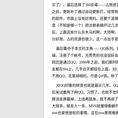
忘了），最后选择了360杀毒——占用资
之前，更新补丁通过自动更新打，经常
的软件，市面上没有好用的。还要个清理机
意（不知是哪一个）把注册表搞坏过几次。很
后，上面这些什么杀木马的啊，大师啊，
分好用，占的资源也很少。这一点出乎
最后集中于本文的主角——QQ系列。
端，注册了个帐号，光秃秃的也没加好友，然
网恋是通过QQ，2000年之前，我们那时网恋
友都在bbs上，几乎白天都挂在上面，对
不用QQ，花里胡哨的，尽是小P孩。除了
对QQ印象的转变也就是最近几年。Q
后来试着用了用QQ，习惯了，也就不觉
群消息屏蔽掉，上线再隐身，就不再闹了
大得多，联系人一多，MSN就慢得像蜗
mm也是很放松的事情，这在msn里很难做