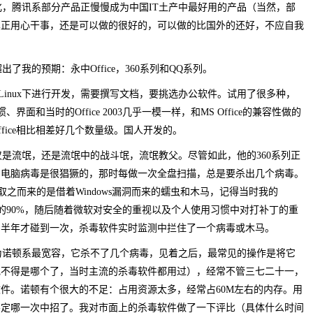
，腾讯系部分产品正慢慢成为中国IT土产中最好用的产品（当然，部
真正用心干事，还是可以做的很好的，可以做的比国外的还好，不应自我
了我的预期：永中Office，360系列和QQ系列。
，要在Linux下进行开发，需要撰写文档，要挑选办公软件。试用了很多种，
界面和当时的Office 2003几乎一模一样，和MS Office的兼容性做的
中Office相比相差好几个数量级。国人开发的。
不仅是流氓，还是流氓中的战斗氓，流氓教父。尽管如此，他的360系列正
，电脑病毒是很猖獗的，那时每做一次全盘扫描，总是要杀出几个病毒。
取之而来的是借着Windows漏洞而来的蠕虫和木马，记得当时我的
区带宽的90%，随后随着微软对安全的重视以及个人使用习惯中对打补丁的重
常半年才碰到一次，杀毒软件实时监测中拦住了一个病毒或木马。
为诺顿系最宽容，它杀不了几个病毒，见着之后，最常见的操作是将它
记不得是哪个了，当时主流的杀毒软件都用过），经常不管三七二十一，
件。诺顿有个很大的不足：占用资源太多，经常占60M左右的内存。用
不定哪一次中招了。我对市面上的杀毒软件做了一下评比（具体什么时间