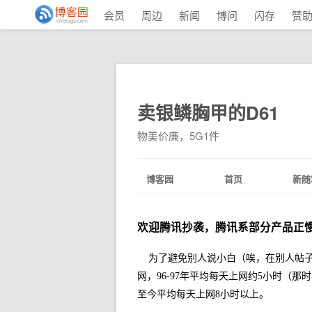
会员
周边
新闻
博问
闪存
赞
卖银鳞胸甲的D61
物美价廉，5G1件
博客园
首页
新随
欢迎腾讯抄袭，腾讯系部分产品正慢
为了避免别人说小白（唉，在别人帖子
网，96-97年平均每天上网约5小时（那时
至今平均每天上网8小时以上。