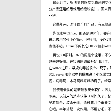
最近几年，很明显的感觉到腾讯的变化
分产品还是超级难用超级垃圾）。国人
菲薄。
这些年来，对于国产IT产品，有三款超出
先说永中Office。那还是2004年
最后选用的永中Office。很好用，操作习惯、
也很不错。Linux下的其它Office和永
再说360系列。360的周是个流氓，
越来越好用。在接触网络最开始那几年
在Win2k之后，常规病毒就很少出现了，
SQLServer服务器中的蠕虫占了小
视，病毒啊，木马啊越来越稀奇了，经
我使用最多的是诺顿系安全软件，因
隔离，以前用的杀毒软件（时间久了，
见着就杀，滥杀无辜，杀过我几个重要文
它吧，半年才起一次作用，不用它吧，