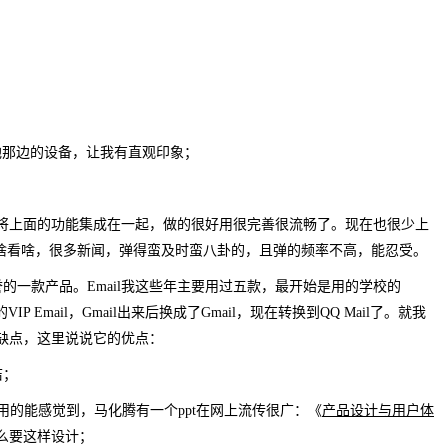
他那边的设备，让我有直观印象；
经将上面的功能集成在一起，做的很好用很完善很流畅了。现在也很少上
啥看啥，很多新闻，弹得蛮及时蛮八卦的，且弹的频率不高，能忍受。
赞誉的一款产品。Email我这些年主要用过五款，最开始是用的学校的
a的VIP Email，Gmail出来后换成了Gmail，现在转换到QQ Mail了。就我
有缺点，这里说说它的优点：
洁；
用的能感觉到，马化腾有一个ppt在网上流传很广：《
产品设计与用户体
什么要这样设计；