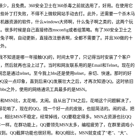
源少，且免费。360安全卫士在360杀毒之前就选用了，好用。在使用它
有些补丁打失败，不得不上微软网站手动去打。此外，还需要一个杀木马
器资源的软件，什么windows大师啊，什么兔子啊之类的，这两个玩
多时候是自己直接修改msconfig或者组策略。有了360安全卫士之
兔子啊，自动更新，直接改注册表啊，全都不需要了。并且360做的十
意外。
我不知道是哪一年接触QQ的，时间太早了，只记得当时安装了个客户
后就再也没上过了。当时和网友联系用的是Email和Telnet。现在的
是通过telnet。至今我上bbs还是使用telnet，亲切、快速。那时的好
QQ没一点印象，直到后来QQ发展壮大之后，才再次知道QQ。这时依旧
bbs之外，使用的网络通讯工具最多的是MSN。
Q和MSN比，太花哨，太闹。自从出了TM之后，花哨这个问题解决了，
得花哨了，现在的QQ，找一个好一点的皮肤，也挺简洁的。闹的话，把
。相比MSN不稳定，经常掉线，QQ要稳定得多。MSN占资源也比QQ
牛一样。在群功能上，QQ要领先MSN太多，编程疲劳了，在群里调戏小
到。QQ截屏功能也很好用。和QQ相比，MSN就变成了“老”、“大”、