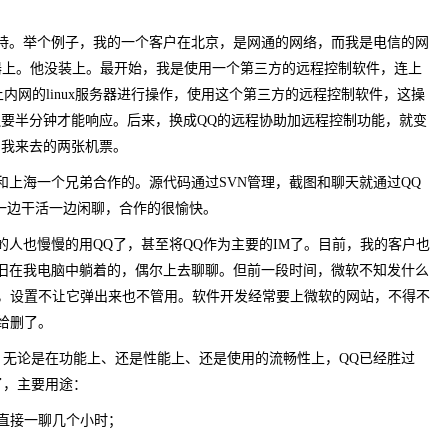
支持。举个例子，我的一个客户在北京，是网通的网络，而我是电信的网
务器上。他没装上。最开始，我是使用一个第三方的远程控制软件，连上
上内网的linux服务器进行操作，使用这个第三方的远程控制软件，这操
要半分钟才能响应。后来，换成QQ的远程协助加远程控制功能，就变
了我来去的两张机票。
和上海一个兄弟合作的。源代码通过SVN管理，截图和聊天就通过QQ
一边干活一边闲聊，合作的很愉快。
的人也慢慢的用QQ了，甚至将QQ作为主要的IM了。目前，我的客户也
依旧在我电脑中躺着的，偶尔上去聊聊。但前一段时间，微软不知发什么
来，设置不让它弹出来也不管用。软件开发经常要上微软的网站，不得不
给删了。
，无论是在功能上、还是性能上、还是使用的流畅性上，QQ已经胜过
了，主要用途：
直接一聊几个小时；