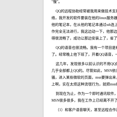
“慢”。
QQ的远程协助经常被我用来做技术
络，我开发的软件要装在他的linux服
他的笔记本，在从他的笔记本通过ssh连
作完全无法进行，我这边动一下，他那边
得很流畅了，成功让那边安装上了，省
QQ的语音也很流畅。我有一个项目是
了。经常晚上他下班了，开着QQ语音，
这几年，发现很多以前认识的不用QQ
几乎全部都上QQ的。尽管如此，MSN
骚，进入某些微软的页面，msn要弹出
上啊，实在太烦这种流氓行为，就把msn
到现在为止，作为一个即时通讯软件
MSN很多很多，我在工作上已经离不开
（1）和客户语音聊天，甚至远程合作