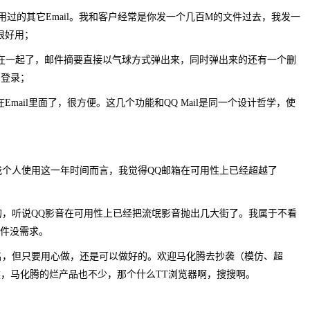
用过的其它Email。我和客户经常是你发一个几百M的文件过去，我发一
很好用；
集成在一起了，邮件摘要直接以气球方式弹出来，同时弹出来的还有一个删
用登录；
Email里面了，很方便。这几个功能和QQ Mail是同一个设计哲学，使
我个人使用这一年时间而言，我觉得QQ邮箱在可用性上已经超越了
的，听说QQ影音在可用性上已经把流氓影音抛出几大街了。我属于不看
软件没需求。
名，但只要用心做，还是可以做好的。欢迎马化腾去抄袭（模仿、超
，马化腾的烂产品也不少，那个什么TT浏览器啊，搜搜啊。