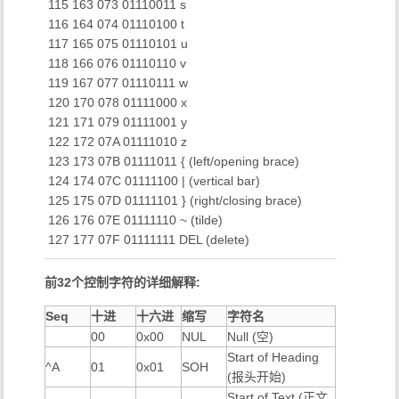
​ 115 163 073 01110011 s
​ 116 164 074 01110100 t
​ 117 165 075 01110101 u
​ 118 166 076 01110110 v
​ 119 167 077 01110111 w
​ 120 170 078 01111000 x
​ 121 171 079 01111001 y
​ 122 172 07A 01111010 z
​ 123 173 07B 01111011 { (left/opening brace)
​ 124 174 07C 01111100 | (vertical bar)
​ 125 175 07D 01111101 } (right/closing brace)
​ 126 176 07E 01111110 ~ (tilde)
​ 127 177 07F 01111111 DEL (delete)
前32个控制字符的详细解释:
Seq
十进
十六进
缩写
字符名
00
0x00
NUL
Null (空)
Start of Heading
^A
01
0x01
SOH
(报头开始)
Start of Text (正文