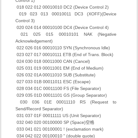
Control 1)
​ 018 022 012 00010010 DC2 (Device Control 2)
​ 019 023 013 00010011 DC3 (XOFF)(Device
Control 3)
​ 020 024 014 00010100 DC4 (Device Control 4)
​ 021 025 015 00010101 NAK (Negative
Acknowledgement)
​ 022 026 016 00010110 SYN (Synchronous Idle)
​ 023 027 017 00010111 ETB (End of Trans. Block)
​ 024 030 018 00011000 CAN (Cancel)
​ 025 031 019 00011001 EM (End of Medium)
​ 026 032 01A 00011010 SUB (Substitute)
​ 027 033 01B 00011011 ESC (Escape)
​ 028 034 01C 00011100 FS (File Separator)
​ 029 035 01D 00011101 GS (Group Separator)
​ 030 036 01E 00011110 RS (Request to
Send/Record Separator)
​ 031 037 01F 00011111 US (Unit Separator)
​ 032 040 020 00100000 SP (Space)空格
​ 033 041 021 00100001 ! (exclamation mark)
​ 034 042 022 00100010 " (double quote)