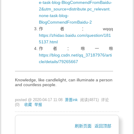
e-task-blog-BlogCommendFromBaidu-
2&utm_source=distribute.pc_relevant.
none-task-blog-
BlogCommendFromBaidu-2
作者：wqqq
https://zhidao.baidu.com/question/181
5137.html
作者：咻一咻
https://blog.csdn.net/qq_37187976/arti
cle/details/79265667
Knowledge, like candlelight, can illuminate a person
and countless people.
posted @
2020-04-17 11:08
萧蔷ink
阅读(
4871
) 评论
(
0
)
收藏
举报
刷新页面
返回顶部