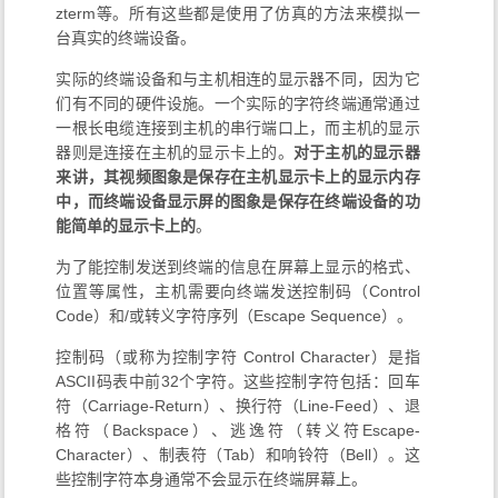
zterm等。所有这些都是使用了仿真的方法来模拟一
台真实的终端设备。
实际的终端设备和与主机相连的显示器不同，因为它
们有不同的硬件设施。一个实际的字符终端通常通过
一根长电缆连接到主机的串行端口上，而主机的显示
器则是连接在主机的显示卡上的。
对于主机的显示器
来讲，其视频图象是保存在主机显示卡上的显示内存
中，而终端设备显示屏的图象是保存在终端设备的功
能简单的显示卡上的
。
为了能控制发送到终端的信息在屏幕上显示的格式、
位置等属性，主机需要向终端发送控制码（Control
Code）和/或转义字符序列（Escape Sequence）。
控制码（或称为控制字符 Control Character）是指
ASCII码表中前32个字符。这些控制字符包括：回车
符（Carriage-Return）、换行符（Line-Feed）、退
格符（Backspace）、逃逸符（转义符Escape-
Character）、制表符（Tab）和响铃符（Bell）。这
些控制字符本身通常不会显示在终端屏幕上。