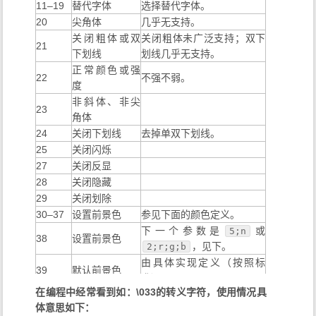
11–19
替代字体
选择替代字体。
20
尖角体
几乎无支持。
关闭粗体或双
关闭粗体未广泛支持；双下
21
下划线
划线几乎无支持。
正常颜色或强
22
不强不弱。
度
非斜体、非尖
23
角体
24
关闭下划线
去掉单双下划线。
25
关闭闪烁
27
关闭反显
28
关闭隐藏
29
关闭划除
30–37
设置前景色
参见下面的颜色定义。
下一个参数是
或
5;n
38
设置前景色
，见下。
2;r;g;b
由具体实现定义（按照标
39
默认前景色
准）。
在编程中经常看到如：\033的转义字符，使用情况具
40–47
设置背景色
参见下面的颜色定义。
体意思如下：
下一个参数是
或
5;n