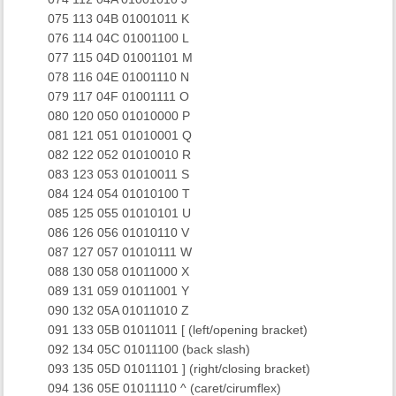
​ 075 113 04B 01001011 K
​ 076 114 04C 01001100 L
​ 077 115 04D 01001101 M
​ 078 116 04E 01001110 N
​ 079 117 04F 01001111 O
​ 080 120 050 01010000 P
​ 081 121 051 01010001 Q
​ 082 122 052 01010010 R
​ 083 123 053 01010011 S
​ 084 124 054 01010100 T
​ 085 125 055 01010101 U
​ 086 126 056 01010110 V
​ 087 127 057 01010111 W
​ 088 130 058 01011000 X
​ 089 131 059 01011001 Y
​ 090 132 05A 01011010 Z
​ 091 133 05B 01011011 [ (left/opening bracket)
​ 092 134 05C 01011100 (back slash)
​ 093 135 05D 01011101 ] (right/closing bracket)
​ 094 136 05E 01011110 ^ (caret/cirumflex)