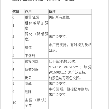
代码
作用
备注
0
重置/正常
关闭所有属性。
粗体或增加强
1
度
弱化（降低强
2
未广泛支持。
度）
未广泛支持。有时视为反相
3
斜体
显示。
4
下划线
5
缓慢闪烁
低于每分钟150次。
MS-DOS ANSI.SYS；每分
6
快速闪烁
钟150以上；未广泛支持。
7
反显
前景色与背景色交换。
8
隐藏
未广泛支持。
字符清晰，但标记为删除。
9
划除
未广泛支持。
主要（默认）
10
字体