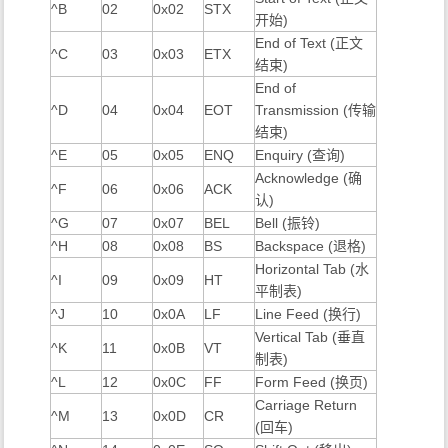
^B
02
0x02
STX
开始)
End of Text (正文
^C
03
0x03
ETX
结束)
End of
^D
04
0x04
EOT
Transmission (传输
结束)
^E
05
0x05
ENQ
Enquiry (查询)
Acknowledge (确
^F
06
0x06
ACK
认)
^G
07
0x07
BEL
Bell (振铃)
^H
08
0x08
BS
Backspace (退格)
Horizontal Tab (水
^I
09
0x09
HT
平制表)
^J
10
0x0A
LF
Line Feed (换行)
Vertical Tab (垂直
^K
11
0x0B
VT
制表)
^L
12
0x0C
FF
Form Feed (换页)
Carriage Return
^M
13
0x0D
CR
(回车)