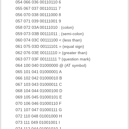
​ 054 066 036 00110110 6
​ 055 067 037 00110111 7
​ 056 070 038 00111000 8
​ 057 071 039 00111001 9
​ 058 072 03A 00111010 : (colon)
​ 059 073 03B 00111011 ; (semi-colon)
​ 060 074 03C 00111100 < (less than)
​ 061 075 03D 00111101 = (equal sign)
​ 062 076 03E 00111110 > (greater than)
​ 063 077 03F 00111111 ? (question mark)
​ 064 100 040 01000000 @ (AT symbol)
​ 065 101 041 01000001 A
​ 066 102 042 01000010 B
​ 067 103 043 01000011 C
​ 068 104 044 01000100 D
​ 069 105 045 01000101 E
​ 070 106 046 01000110 F
​ 071 107 047 01000111 G
​ 072 110 048 01001000 H
​ 073 111 049 01001001 I
​ 074 112 04A 01001010 J