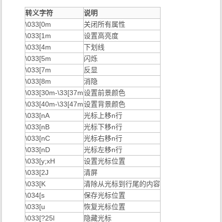
48
设置背景色
，见下。
2;r;g;b
转义字符
说明
由具体实现定义（按照标
49
默认背景色
\033[0m
关闭所有属性
准）。
\033[1m
设置高亮度
51
Framed
\033[4m
下划线
52
Encircled
\033[5m
闪烁
53
上划线
\033[7m
反显
Not framed or
54
\033[8m
消隐
encircled
\033[30m-\33[37m
设置前景颜色
55
关闭上划线
\033[40m-\33[47m
设置背景颜色
表意文字下划
60
几乎无支持。
\033[nA
光标上移n行
线或右边线
\033[nB
光标下移n行
表意文字双下
\033[nC
光标右移n行
61
划线或双右边
\033[nD
光标左移n行
线
\033[y;xH
设置光标位置
表意文字上划
62
\033[2J
清屏
线或左边线
\033[K
清除从光标到行尾的内容
表意文字双上
\034[s
保存光标位置
63
划线或双左边
\033[u
恢复光标位置
线
\033[?25l
隐藏光标
表意文字着重