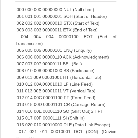
​ 000 000 000 00000000 NUL (Null char.)
​ 001 001 001 00000001 SOH (Start of Header)
​ 002 002 002 00000010 STX (Start of Text)
​ 003 003 003 00000011 ETX (End of Text)
​ 004 004 004 00000100 EOT (End of
Transmission)
​ 005 005 005 00000101 ENQ (Enquiry)
​ 006 006 006 00000110 ACK (Acknowledgment)
​ 007 007 007 00000111 BEL (Bell)
​ 008 010 008 00001000 BS (Backspace)
​ 009 011 009 00001001 HT (Horizontal Tab)
​ 010 012 00A 00001010 LF (Line Feed)
​ 011 013 00B 00001011 VT (Vertical Tab)
​ 012 014 00C 00001100 FF (Form Feed)
​ 013 015 00D 00001101 CR (Carriage Return)
​ 014 016 00E 00001110 SO (Shift Out)SHIFT
​ 015 017 00F 00001111 SI (Shift In)
​ 016 020 010 00010000 DLE (Data Link Escape)
​ 017 021 011 00010001 DC1 (XON) (Device