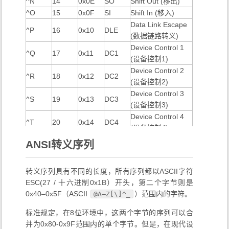
^N
14
0x0E
SO
Shift Out (移出)
^O
15
0x0F
SI
Shift In (移入)
Data Link Escape
^P
16
0x10
DLE
(数据链路转义)
Device Control 1
^Q
17
0x11
DC1
(设备控制1)
Device Control 2
^R
18
0x12
DC2
(设备控制2)
Device Control 3
^S
19
0x13
DC3
(设备控制3)
Device Control 4
^T
20
0x14
DC4
(设备控制4)
Negative
ANSI转义序列
^U
21
0x15
NAK
Acknowledge (否
认)
转义序列具有不同的长度，所有序列都以ASCII字符
Synchronous Idle
^V
22
0x16
SYN
ESC(27 / 十六进制0x1B）开头，第二个字节则是
(同步空闲)
0x40–0x5F（ASCII
）范围内的字符。
@A–Z[\]^_
End of
^W
23
0x17
ETB
Transmission
标准规定，在8位环境中，这两个字节的序列可以合
Block (传输块结束)
并为0x80-0x9F范围内的单个字节。但是，在现代设