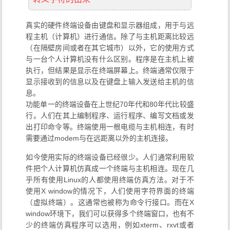
真实的硬件终端设备由键盘和显示器组成，用于与远
程主机（计算机）进行通信。除了与主机距离比较远
（在隔壁房间或者在其它城市）以外，它的使用方式
与一台个人计算机没有什么区别。程序是在主机上被
执行，但结果是显示在终端屏幕上。终端通常仅限于
显示接收到的信息以及在键盘上输入发送给主机的信
息。
功能单一的终端设备在上世纪70年代和80年代比较盛
行。人们在其上编制程序、运行程序、编写文档或发
出打印命令等。终端使用一根电缆与主机相连，有时
需要通过modem与在远距离以外的主机连接。
如今使用实际的终端设备已经很少。人们通常利用软
件把个人计算机仿真成一个终端与主机相连。现在几
乎所有使用Linux的人都使用终端仿真方法。对于不
使用X window的情况下，人们使用字符界面的终端
（虚拟终端）。这通常也被称为命令行接口。而在X
window环境下，我们可以获得多个终端窗口，也有不
少的终端仿真程序可以选用，例如xterm、rxvt或者