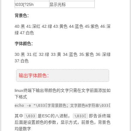
64
\033[?25h
显示光标
标志
表意文字属性
重置
–
的所有效
60
64
65
背景色：
关闭
果。
设置明亮的前
40:黑 41:深红 42:绿 43:黄色 44:蓝色 45:紫色 46:深
90–97
aixterm（非标准）。
景色
绿 47:白色
100–
设置明亮的背
aixterm（非标准）。
字体颜色：
107
景色
30:黑 31:红 32:绿 33:黄 34:蓝色 35:紫色 36:深绿
37:白色
输出字体颜色：
linux终端下输出带颜色的文字只需在文字前面添加如
下格式
其中
是ESC的八进制，
即告诉终端
\033
\033[
后面是设置颜色的参数，显示方式，前景色，背景色
均是数字