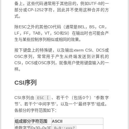
^X
24
0x18
CAN
Cancel (取消)
备上，这些代码通常用于其他目的，例如UTF-8的一
End of Medium (介
部分或CP-1252字符，因此并不使用这种合并的方
^Y
25
0x19
EM
质结束)
式。
^Z
26
0x1A
SUB
Substitute (替换)
除ESC之外的其他C0代码（通常是BEL，BS，CR，
^[
27
0x1B
ESC
Escape (转义)
LF，FF，TAB，VT，SO和SI）在输出时也可能会产
File Separator (文
^\
28
0x1C
FS
生与某些控制序列相似或相同的效果。
件分隔符)
Group Separator
按下键盘上的特殊键，以及输出xterm CSI、DCS或
^]
29
0x1D
GS
(分组符)
OSC序列，常常用于产生从终端发送到计算机的
Record Separator
CSI，DCS或OSC序列，就像用户使用键盘输入的一
^^
30
0x1E
RS
(记录分隔符)
样。
Unit Separator (单
^_
31
0x1F
US
元分隔符)
CSI序列
127
0x7F
DEL
Delete (删除)
CSI序列由
、若干个（包括0个）“参数字
ESC [
节”、若干个“中间字节”，以及一个“最终字节”组成。
各部分的字符范围如下：
组成部分
字符范围
ASCII
参数字节
0x30–0x3F
0–9:;<=>?