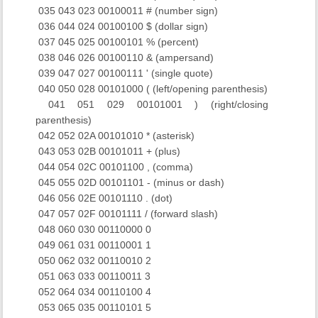
​ 035 043 023 00100011 # (number sign)
​ 036 044 024 00100100 $ (dollar sign)
​ 037 045 025 00100101 % (percent)
​ 038 046 026 00100110 & (ampersand)
​ 039 047 027 00100111 ' (single quote)
​ 040 050 028 00101000 ( (left/opening parenthesis)
​ 041 051 029 00101001 ) (right/closing
parenthesis)
​ 042 052 02A 00101010 * (asterisk)
​ 043 053 02B 00101011 + (plus)
​ 044 054 02C 00101100 , (comma)
​ 045 055 02D 00101101 - (minus or dash)
​ 046 056 02E 00101110 . (dot)
​ 047 057 02F 00101111 / (forward slash)
​ 048 060 030 00110000 0
​ 049 061 031 00110001 1
​ 050 062 032 00110010 2
​ 051 063 033 00110011 3
​ 052 064 034 00110100 4
​ 053 065 035 00110101 5