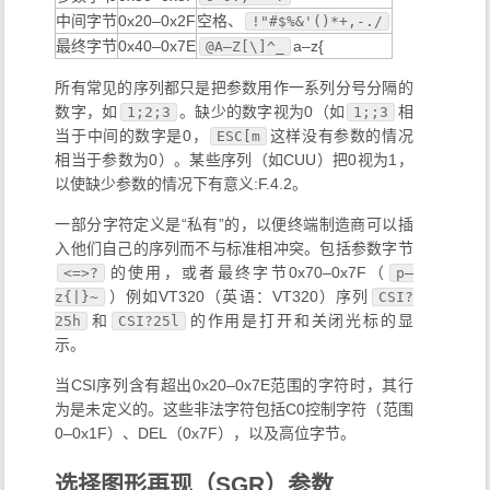
中间字节
0x20–0x2F
空格、
!"#$%&'()*+,-./
最终字节
0x40–0x7E
a–z{
@A–Z[\]^_
所有常见的序列都只是把参数用作一系列分号分隔的
数字，如
。缺少的数字视为0（如
相
1;2;3
1;;3
当于中间的数字是0，
这样没有参数的情况
ESC[m
相当于参数为0）。某些序列（如CUU）把0视为1，
以使缺少参数的情况下有意义:F.4.2。
一部分字符定义是“私有”的，以便终端制造商可以插
入他们自己的序列而不与标准相冲突。包括参数字节
的使用，或者最终字节0x70–0x7F（
<=>?
p–
）例如VT320（英语：VT320）序列
z{|}~
CSI?
和
的作用是打开和关闭光标的显
25h
CSI?25l
示。
当CSI序列含有超出0x20–0x7E范围的字符时，其行
为是未定义的。这些非法字符包括C0控制字符（范围
0–0x1F）、DEL（0x7F），以及高位字节。
选择图形再现（SGR）参数