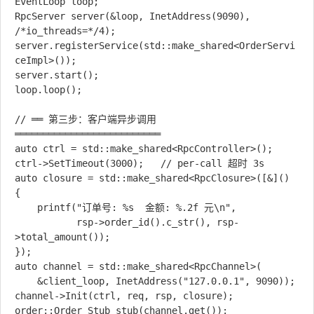
EventLoop loop;

RpcServer server(&loop, InetAddress(9090), 
/*io_threads=*/4);

server.registerService(std::make_shared<OrderServi
ceImpl>());

server.start();

loop.loop();

// ══ 第三步：客户端异步调用 
══════════════════════════

auto ctrl = std::make_shared<RpcController>();

ctrl->SetTimeout(3000);   // per-call 超时 3s

auto closure = std::make_shared<RpcClosure>([&]() 
{

    printf("订单号: %s  金额: %.2f 元\n",

           rsp->order_id().c_str(), rsp-
>total_amount());

});

auto channel = std::make_shared<RpcChannel>(

    &client_loop, InetAddress("127.0.0.1", 9090));

channel->Init(ctrl, req, rsp, closure);

order::Order_Stub stub(channel.get());
