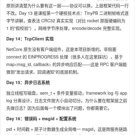
原则讲清楚为什么要有这一层——协议可以换，上层框架代码一行
不改。Day 13 是课程第一个硬核技术点：TinyPB 二进制帧格式逐
字节讲解，查表法 CRC32 真实实现（对比 rocket 原版硬编码为
1 的"假校验"），网络字节序处理，encode/decode 完整实现。
Day 14：TcpClient 实现
NetCore 原生没有客户端组件，这是本项目新增的。非阻塞
connect 的 EINPROGRESS 处理（很多人在这里踩坑），基于
map<msg_id, callback>
的异步响应匹配——这是 RPC 客户端能
做到"发出请求、回调通知"的底层机制。
Day 15：异步日志系统
独立线程写磁盘，sem_t + 条件变量驱动，framework log 与 app
log 分离设计，日志文件按大小自动切分。为什么要在框架层之前
先做日志？因为后面每一个模块出了问题，你都需要它。
Day 16：错误码 + msgid + 配置系统
pid + 时间戳 + 原子计数器生成全局唯一 msgid，这是跨服务链路