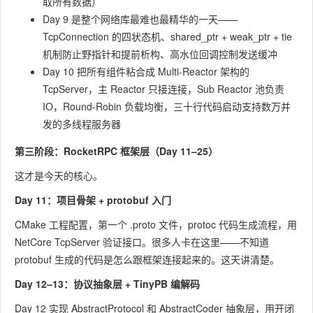
取所有数据）
Day 9 是整个网络库最难也最精华的一天——
TcpConnection 的四状态机、
shared_ptr + weak_ptr + tie
机制防止野指针和提前析构、高水位回调控制发送缓冲
Day 10 把所有组件粘合成 Multi-Reactor 架构的
TcpServer，主 Reactor 只接连接，Sub Reactor 池负责
IO，Round-Robin 负载均衡，三十行代码启动支持数万并
发的多线程服务器
第三阶段：RocketRPC 框架层（Day 11–25）
这才是今天的核心。
Day 11：项目骨架 + protobuf 入门
CMake 工程配置，第一个
.proto
文件，protoc 代码生成流程，用
NetCore TcpServer 验证接口。很多人卡在这里——不知道
protobuf 生成的代码是怎么跟框架连接起来的。这天讲清楚。
Day 12–13：协议抽象层 + TinyPB 编解码
Day 12 实现 AbstractProtocol 和 AbstractCoder 抽象层，用开闭