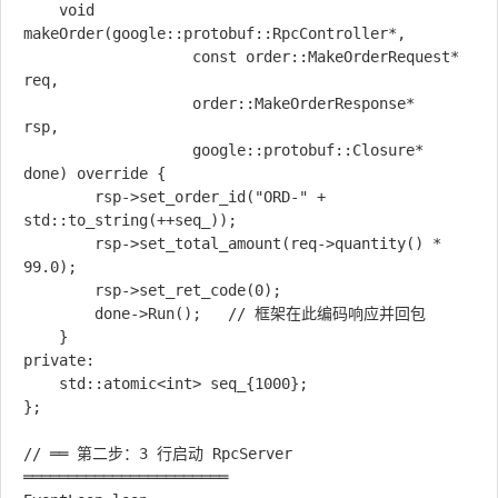
    void 
makeOrder(google::protobuf::RpcController*,

                   const order::MakeOrderRequest*  
req,

                   order::MakeOrderResponse*        
rsp,

                   google::protobuf::Closure*       
done) override {

        rsp->set_order_id("ORD-" + 
std::to_string(++seq_));

        rsp->set_total_amount(req->quantity() * 
99.0);

        rsp->set_ret_code(0);

        done->Run();   // 框架在此编码响应并回包

    }

private:

    std::atomic<int> seq_{1000};

};

// ══ 第二步：3 行启动 RpcServer 
═══════════════════════
