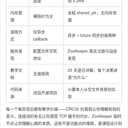
连接
到 0.2ms
内存管
全程 shared_ptr，无内存泄
裸指针为主
理
漏
调用方
仅异步
异步 + future 同步封装两种
式
callback
服务发
配置文件写死
ZooKeeper 真实注册与动态
现
地址
发现
教学文
25 天逐日详解，每个决策讲
无或极简
档
清"为什么"
代码来
小康本人从空文件夹原创实
改自开源项目
源
现
每一个差异背后都有教学价值——CRC32 的真假让你理解校验的
意义，连接池的有无让你感受 TCP 握手的代价，ZooKeeper 临时
节点让你理解心跳的本质。这些不是功能点的堆砌，是课程设计刻