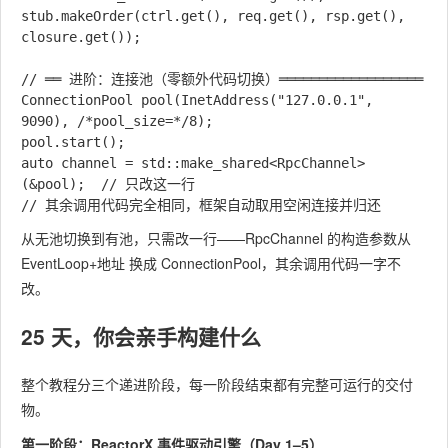
stub.makeOrder(ctrl.get(), req.get(), rsp.get(), 
closure.get());

// ══ 进阶：连接池（零额外代码切换）══════════════════

ConnectionPool pool(InetAddress("127.0.0.1", 
9090), /*pool_size=*/8);

pool.start();

auto channel = std::make_shared<RpcChannel>
(&pool);  // 只改这一行

从无池切换到有池，只需改一行——
RpcChannel
的构造参数从
EventLoop+地址
换成
ConnectionPool
，其余调用代码一字不
改。
25 天，你会亲手构建什么
整个教程分三个递进阶段，每一阶段结束都有完整可运行的交付
物。
第一阶段：ReactorX 事件驱动引擎（Day 1–5）