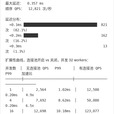
最大延迟：  0.357 ms

顺序 QPS：  12,821 次/秒

延迟分布：

  <0.1ms ████████████████████████████████████  821
次  (82.1%)

  <0.2ms ███████                               162
次  (16.2%)

  <0.3ms                                        13
扩展性曲线，连接池开启 vs 关闭，并发 32 workers：
并发数  │  无连接池 QPS   P99      │  有连接池 QPS   
P99     加速比

────────┼────────────────────────┼────────────────
───────────────

  1     │      2,564      1.02ms  │     12,500     
0.20ms    4.9x

  4     │      7,692      8.62ms  │     50,000     
0.20ms    6.5x

  16    │     12,698     10.18ms  │    123,077     