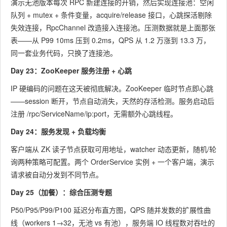
演示无池版本每次 RPC 新建连接的开销，然后实现连接池：空闲
队列 + mutex + 条件变量，acquire/release 接口，心跳探活剔除
失效连接，RpcChannel 改造接入连接池。压测数据就是上面那张
表——从 P99 10ms 压到 0.2ms，QPS 从 1.2 万涨到 13.3 万，
同一套业务代码，只换了连接池。
Day 23：ZooKeeper 服务注册 + 心跳
IP 硬编码的问题在这天被彻底解决。ZooKeeper 临时节点即心跳
——session 断开，节点自动消失，天然的存活检测。服务启动后
注册
/rpc/ServiceName/ip:port
，无需额外心跳线程。
Day 24：服务发现 + 负载均衡
客户端从 ZK 读子节点获取可用地址，watcher 动态更新，随机/轮
询两种策略可配置。两个 OrderService 实例 + 一个客户端，演示
请求被自动分发到不同节点。
Day 25（加餐）：综合压测专题
P50/P95/P99/P100 延迟分布直方图，QPS 随并发数的扩展性曲
线（workers 1→32，无池 vs 有池），服务端 IO 线程数对吞吐的