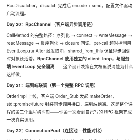
RpcDispatcher，dispatch 完成后 encode + send。配置文件驱动
启动流程。
Day 20：RpcChannel（客户端异步调用链）
CallMethod 的完整路径：序列化 → connect → writeMessage →
readMessage → 反序列化 → closure 回调。per-call 超时控制用
EventLoop.runAfter
触发取消，
shared_from_this
保证异步回调
时对象还活着。
RpcChannel 使用独立的 client_loop，与服务
端 EventLoop 完全隔离
——这个设计决策在文档里说清楚为什么
这样做。
Day 21：端到端联调（第一个完整 RPC 调用）
OrderImpl 上线，客户端 Order_Stub 发起 makeOrder，
std::promise/future
封装同步调用接口，端到端跑通。这是整个课
程的第二个里程碑时刻——你第一次看到自己写的 RPC 框架完成
一次真实调用。
Day 22：ConnectionPool（连接池 + 性能对比）