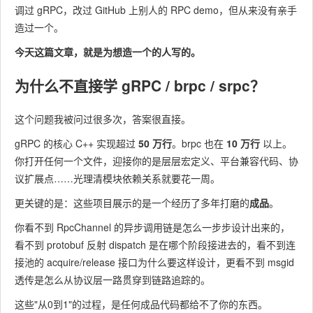
调过 gRPC，改过 GitHub 上别人的 RPC demo，但从来没有亲手
造过一个。
今天这篇文章，就是为想造一个的人写的。
为什么不直接学 gRPC / brpc / srpc？
这个问题我被问过很多次，答案很直接。
gRPC 的核心 C++ 实现超过
50 万行
。brpc 也在
10 万行
以上。
你打开任何一个文件，迎接你的是层层宏定义、平台兼容代码、协
议扩展点……光理清模块依赖关系就要花一周。
更关键的是：这些项目展示的是一个经历了多年打磨的
成品
。
你看不到 RpcChannel 的异步调用链是怎么一步步设计出来的，
看不到 protobuf 反射 dispatch 是在哪个阶段接进去的，看不到连
接池的 acquire/release 接口为什么要这样设计，更看不到 msgid
透传是怎么从协议层一路贯穿到链路追踪的。
这些"从0到1"的过程，是任何成品代码都给不了你的东西。