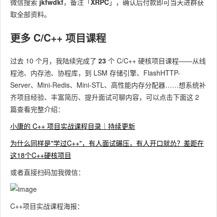
微信搜索
jkfwdkf
，备注「
XRPC
」，确认后付款即可当天进群获
取全部资料。
更多 C/C++ 项目课程
过去 10 个月，我陆续完成了
23
个 C/C++ 硬核项目课程——从线
程池、内存池、协程库，到 LSM 存储引擎、FlashHTTP-
Server、Mini-Redis、Mini-STL、高性能内存分配器……想系统补
齐项目经验、丰富简历、提升面试可聊内容，可以点击下面这 2
篇查看完整介绍：
小康的 C++ 项目实战课程目录｜持续更新
为什么同样是"学过C++"，有人面试碾压，有人开口就怂？差距在
这18个C++硬核项目
或者直接扫码加我微信：
C++项目实战课程海报：