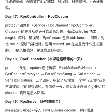
追踪的基础。配置文件驱动端口、线程数、日志级别，不再硬编
码。
Day 17：RpcController + RpcClosure
protobuf 四件套（Service / RpcChannel / RpcController /
Closure）的关系从这天开始清晰起来。RpcController 携带
msgid、超时、错误码，RpcClosure 包装
std::function
回调。对
比 rocket 原版的裸指针，说明
shared_ptr
在这里为什么是必要
的，不是风格偏好，是生命周期问题。
Day 18：RpcDispatcher（本课程最精华的一天）
protobuf 反射 dispatch 逐行拆解：
FindMethodByName
→
GetRequestPrototype
→
ParseFromString
→
CallMethod
→
SerializeToString
。五个调用，串起了从"收到一个字节流"到"业务
方法被调用"的完整路径。看懂这一天，你就真正理解了 gRPC 的
dispatch 机制是怎么回事。
Day 19：RpcServer（服务端整合）
messageCallback
接入 TinyPBCoder decode，解码后进