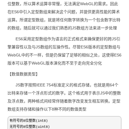
位整数，所以算术运算非常慢，无法满足WebGL的需求。因此
在ES6中引入定型数组来解决这个问题，并提供更高性能的算术
运算。所谓定型数组，就是将任何数字转换为一个包含数字比特
的数组，随后就可以通过我们熟悉的JS数组方法来进一步处理
ES6采用定型数组作为语言的正式格式来确保更好的跨JS引
擎兼容性以及与JS数组的互操作性。尽管ES6版本的定型数组与
WebGL中的不一样，但是仍保留了足够的相似之处，这使得ES6
版本可以基于WebGL版本演化而不至于走向完全分化
【数值数据类型】
JS数字按照IEEE 754标准定义的格式存储，也就是用64个
比特来存储一个浮点形式的数字。这个格式用于表示JS中的整数
及浮点数，两种格式间经常伴随着数字改变发生相互转换。定型
数组支持存储和操作以下8种不同的数值类型
有符号的8位整数(int8)

无符号的8位整数(uint8)
