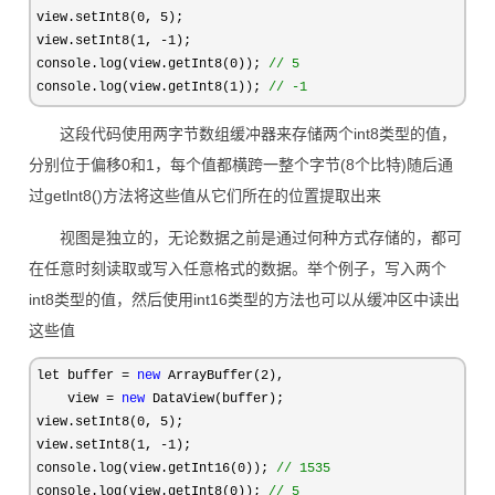
view.setInt8(
0, 5
);

view.setInt8(
1, -1
);

console.log(view.getInt8(
0)); 
//
 5
console.log(view.getInt8(1)); 
//
 -1
这段代码使用两字节数组缓冲器来存储两个int8类型的值，
分别位于偏移0和1，每个值都横跨一整个字节(8个比特)随后通
过getlnt8()方法将这些值从它们所在的位置提取出来
视图是独立的，无论数据之前是通过何种方式存储的，都可
在任意时刻读取或写入任意格式的数据。举个例子，写入两个
int8类型的值，然后使用int16类型的方法也可以从缓冲区中读出
这些值
let buffer = 
new
 ArrayBuffer(2
),

    view 
= 
new
 DataView(buffer);

view.setInt8(
0, 5
);

view.setInt8(
1, -1
);

console.log(view.getInt16(
0)); 
//
 1535
console.log(view.getInt8(0)); 
//
 5