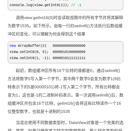
console.log(view.getInt8(1)); 
//
 -1
调用view.getInt16(0)时会读取视图中的所有字节并将其解释
为数字1535。如下所示，由每一行的setInt8()方法执行后数组缓
冲区的变化，可以理解为何会得到这个结果
new
 ArrayBuffer(2)   0000000000000000
view.setInt8(
0, 5);  0000010100000000
view.setInt8(
1, -1); 0000010111111111
起初，数组缓冲区所有16个比特的值都是0，通过setInt8()
方法将数字5写入第一个字节，其中两个数字0会变为数字1(8比
特表示下的5是00000101)将-1写入第二个字节，所有比特都会
变为1，这也是-1的二进制补码表示。第一次调用setInt8()后，数
组缓冲区共包含16个比特，getInt16()会将这些比特读作一个16
位整型数字，也就是十进制的1535
当混合使用不同数据类型时，DataView对象是一个完美的选
择，然而，如果只使用某个特定的数据类型，那么特定类型的视