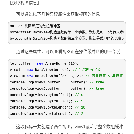
【获取视图信息】
可以通过以下几种只读属性来获取视图的信息
buffer 视图绑定的数组缓冲区

byteOffset DataView构造函数的第二个参数，默认是0，只有传入参数时才
byteLength DataView构造函数的第三个参数，默认是缓冲区的长度byteLe
通过这些属性，可以查看视图正在操作缓冲区的哪一部分
let buffer = 
new
 ArrayBuffer(10
),

view1 
= 
new
 DataView(buffer), 
//
 包含所有字节
view2 = 
new
 DataView(buffer, 5, 2); 
//
 包含位置 5 与位置 6 
console.log(view1.buffer === buffer); 
//
 true
console.log(view2.buffer === buffer); 
//
 true
console.log(view1.byteOffset); 
//
 0
console.log(view2.byteOffset); 
//
 5
console.log(view1.byteLength); 
//
 10
console.log(view2.byteLength); 
//
 2
这段代码一共创建了两个视图，view1覆盖了整个数组缓冲