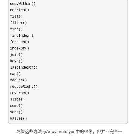
copyWithin()

entries()

fill()

filter()

find()

findIndex()

forEach()

indexOf()

join()

keys()

lastIndexOf()

map()

reduce()

reduceRight()

reverse()

slice()

some()

sort()

values()
尽管这些方法与Array.prototype中的很像，但并非完全一