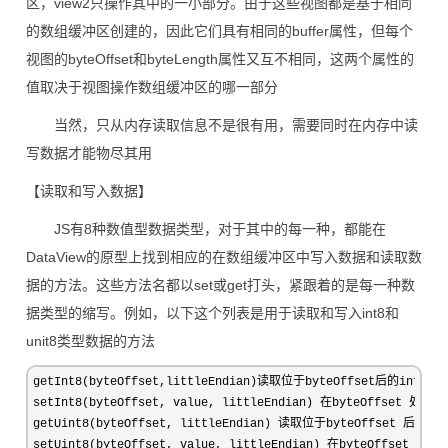
区，view2只操作其中的一小部分。由于这些视图都是基于相同
的数组缓冲区创建的，因此它们具有相同的buffer属性，但每个
视图的byteOffset和byteLength属性又互不相同，这两个属性的
值取决于视图操作数组缓冲区的哪一部分
当然，只从内存读取信息不是很有用，需要同时在内存中读
写数据才能物尽其用
【读取和写入数据】
JS有8种数值型数据类型，对于其中的每一种，都能在
DataView的原型上找到相应的在数组缓冲区中写入数据和读取数
据的方法。这些方法名都以set或get打头，紧跟着的是每一种数
据类型的缩写。例如，以下这个列表是用于读取和写入int8和
unit8类型数据的方法
getInt8(byteOffset,littleEndian)读取位于byteOffset后的int8类
setInt8(byteOffset, value, littleEndian) 在byteOffset 处写
getUint8(byteOffset, littleEndian) 读取位于byteOffset 后的u
setUint8(byteOffset, value, littleEndian) 在byteOffset 