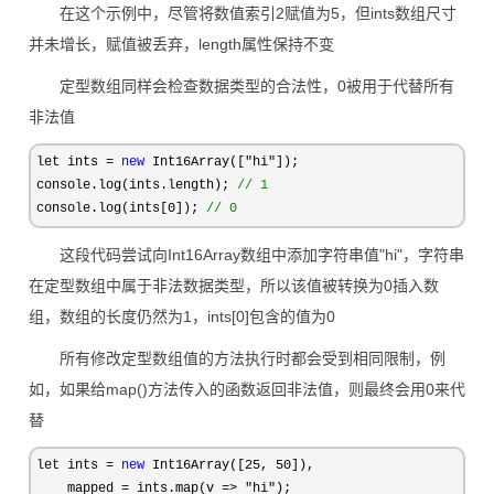
在这个示例中，尽管将数值索引2赋值为5，但ints数组尺寸
并未增长，赋值被丢弃，length属性保持不变
定型数组同样会检查数据类型的合法性，0被用于代替所有
非法值
let ints = 
new
 Int16Array(["hi"
]);

console.log(ints.length); 
//
 1
console.log(ints[0]); 
//
 0
这段代码尝试向Int16Array数组中添加字符串值"hi"，字符串
在定型数组中属于非法数据类型，所以该值被转换为0插入数
组，数组的长度仍然为1，ints[0]包含的值为0
所有修改定型数组值的方法执行时都会受到相同限制，例
如，如果给map()方法传入的函数返回非法值，则最终会用0来代
替
let ints = 
new
 Int16Array([25, 50
]),

    mapped 
= ints.map(v => "hi"
);
