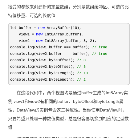
接受的参数来创建新的定型数组，分别是数组缓冲区、可选的比
特偏移量、可选的长度值
let buffer = 
new
 ArrayBuffer(10
),

    view1 
= 
new
 Int8Array(buffer),

    view2 
= 
new
 Int8Array(buffer, 5, 2
);

console.log(view1.buffer 
=== buffer); 
//
 true
console.log(view2.buffer === buffer); 
//
 true
console.log(view1.byteOffset); 
//
 0
console.log(view2.byteOffset); 
//
 5
console.log(view1.byteLength); 
//
 10
console.log(view2.byteLength); 
//
 2
在这段代码中，两个视图均是通过buffer生成的Int8Array实
例,view1和view2有相同的buffer、byteOffset和byteLength属
性，DataView的实例包含这三种属性。当你使用DataView时，
只要希望只处理一种数值类型，总是很容易切换到相应的定型数
组