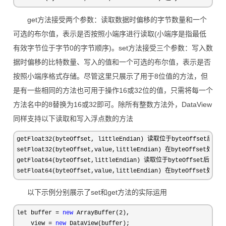
get方法接受两个参数：读取数据时偏移的字节数量和一个
可选的布尔值，表示是否按照小端序进行读取(小端序是指最低
有效字节位于字节0的字节顺序)。set方法接受三个参数：写入数
据时偏移的比特数量、写入的值和一个可选的布尔值，表示是否
按照小端序格式存储。尽管这里只展示了用于8位值的方法，但
是有一些相同的方法也可用于操作16或32位的值，只需将每一个
方法名中的8替换为16或32即可。除所有整数方法外，DataView
同样支持以下读取和写入浮点数的方法
getFloat32(byteOffset, littleEndian) 读取位于byteOffset后的f
setFloat32(byteOffset,value,littleEndian) 在byteOffset处写
getFloat64(byteOffset,littleEndian) 读取位于byteOffset后的fl
setFloat64(byteOffset,value,littleEndian) 在byteOffset处
以下示例分别展示了set和get方法的实际运用
let buffer = 
new
 ArrayBuffer(2
),

    view 
= 
new
 DataView(buffer);
