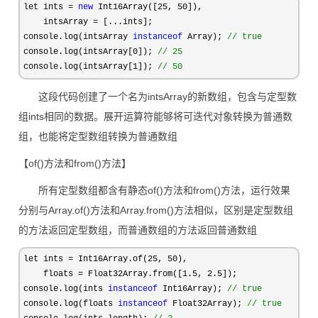
let ints = 
new
 Int16Array([25, 50
]),

    intsArray 
=
 [...ints];

console.log(intsArray 
instanceof
 Array); 
//
 true
console.log(intsArray[0]); 
//
 25
console.log(intsArray[1]); 
//
 50
这段代码创建了一个名为intsArray的新数组，包含与定型数
组ints相同的数据。展开运算符能够将可迭代对象转换为普通数
组，也能将定型数组转换为普通数组
【of()方法和from()方法】
所有定型数组都含有静态of()方法和from()方法，运行效果
分别与Array.of()方法和Array.from()方法相似，区别是定型数组
的方法返回定型数组，而普通数组的方法返回普通数组
let ints = Int16Array.of(25, 50
),

    floats 
= Float32Array.from([1.5, 2.5
]);

console.log(ints 
instanceof
 Int16Array); 
//
 true
console.log(floats 
instanceof
 Float32Array); 
//
 true