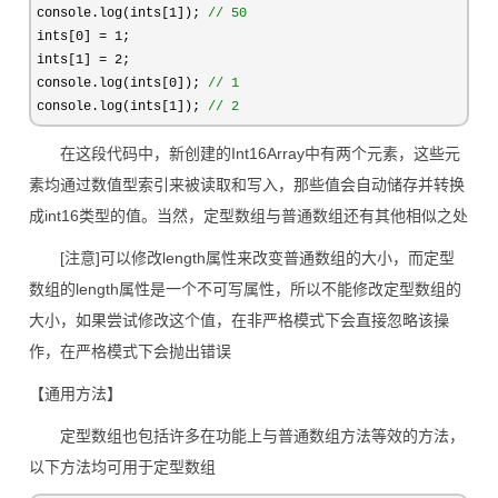
console.log(ints[1]); 
//
 50
ints[0] = 1
;

ints[
1] = 2
;

console.log(ints[
0]); 
//
 1
console.log(ints[1]); 
//
 2
在这段代码中，新创建的Int16Array中有两个元素，这些元
素均通过数值型索引来被读取和写入，那些值会自动储存并转换
成int16类型的值。当然，定型数组与普通数组还有其他相似之处
[注意]可以修改length属性来改变普通数组的大小，而定型
数组的length属性是一个不可写属性，所以不能修改定型数组的
大小，如果尝试修改这个值，在非严格模式下会直接忽略该操
作，在严格模式下会抛出错误
【通用方法】
定型数组也包括许多在功能上与普通数组方法等效的方法，
以下方法均可用于定型数组