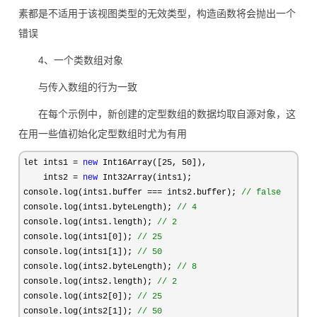
素都是不适用于该视图类型的无效类型，构造函数将会抛出一个
错误
4、一个类数组对象
与传入数组的行为一致
在每个示例中，新创建的定型数组的数据均取自源对象，这
在用一些值初始化定型数组时尤为有用
let ints1 = 
new
 Int16Array([25, 50
]),

    ints2 
= 
new
 Int32Array(ints1);

console.log(ints1.buffer 
=== ints2.buffer); 
//
 false
console.log(ints1.byteLength); 
//
 4
console.log(ints1.length); 
//
 2
console.log(ints1[0]); 
//
 25
console.log(ints1[1]); 
//
 50
console.log(ints2.byteLength); 
//
 8
console.log(ints2.length); 
//
 2
console.log(ints2[0]); 
//
 25
console.log(ints2[1]); 
//
 50