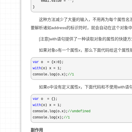
    emai.value 
= ''
;

}
这种方法减少了大量的输入，不用再为每个属性名添加docum
要解析诸如address的标识符时，就会自动在这个对象
[注意]with语句提供了一种读取对象的属性的快捷
如果对象o有一个属性x，那么下面代码给这个属性赋
var
 o  = {x:0
with
(o) x = 1
;

console.log(o.x);
//
1
如果o中没有定义属性x，下面代码和不使用with语句
var
 o  =
with
(o) x = 1
;

console.log(o.x);
//
undefined
console.log(x);
//
1
副作用