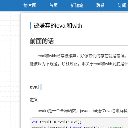
博客园
首页
新随笔
联系
订阅
被嫌弃的eval和with
前面的话
eval和with经常被嫌弃，好像它们的存在就是错误。
能被斥为不规范，矫枉过正。那关于eval和with到底是什
eval
定义
eval()是一个全局函数，javascript通过eval()来解
var
 result = eval('3+2'
);
