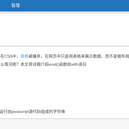
管理
在CSS中，
表格
被嫌弃，在网页中只是用表格来展示数据，而不是做布
么情况呢？本文将详细介绍eval()函数和with语句
释运行由javascript源代码组成的字符串