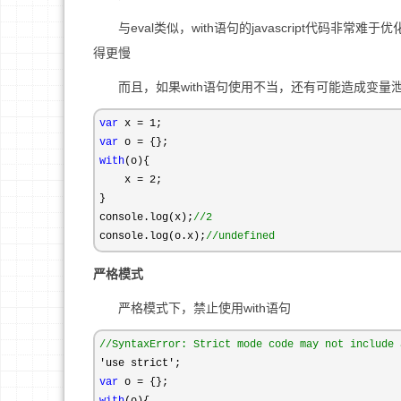
与eval类似，with语句的javascript代码非
得更慢
而且，如果with语句使用不当，还有可能造成变量
var
 x = 1
var
 o =
with
(o){

    x 
= 2
;

}

console.log(x);
//
2
console.log(o.x);
//
undefined
严格模式
严格模式下，禁止使用with语句
//
SyntaxError: Strict mode code may not include 
'use strict'
var
 o =