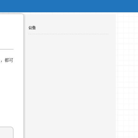
公告
局，都可