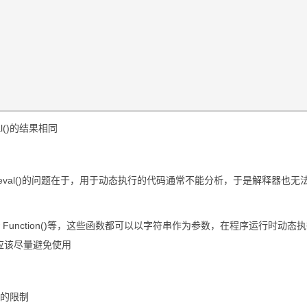
l()的结果相同
而eval()的问题在于，用于动态执行的代码通常不能分析，于是解释器也无
al()、new Function()等，这些函数都可以以字符串作为参数，在程序运行时动
应该尽量避免使用
格的限制