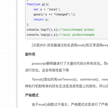
function
 g(){

var
 y = 'local'
;

    geval(
'y += "changed";'
);

return
 y;

}

console.log(f(),x);
//
localchanged global
console.log(g(),y);
//
local globalchanged
[注意]IE8-浏览器通过别名调用eval()和正常调用eva
副作用
javascript解释器进行了大量的代码分析和优化。
进行优化，这会导致性能下降
与eval()类似的有setTimeout()、setInterv
种执行机制带来的好处无法抵消其性能上的损失，所以
严格模式
由于eval()函数过于强大，严格模式对其进行了严