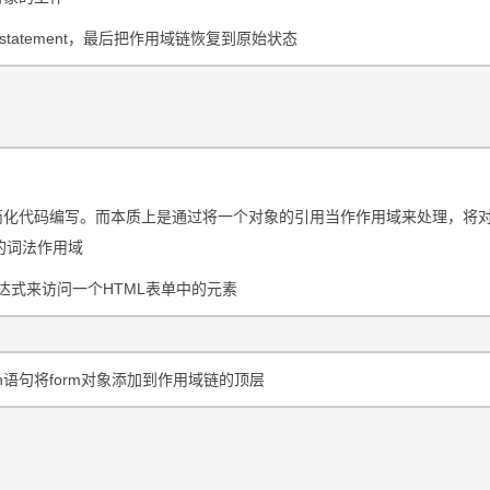
tatement，最后把作用域链恢复到原始状态
简化代码编写。而本质上是通过将一个对象的引用当作作用域来处理，将
的词法作用域
表达式来访问一个HTML表单中的元素
语句将form对象添加到作用域链的顶层