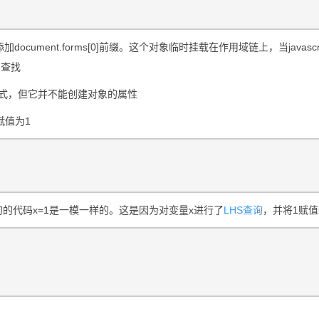
ent.forms[0]前缀。这个对象临时挂载在作用域链上，当javascri
中查找
方式，但它并不能创建对象的属性
值为1
的代码x=1是一模一样的。这是因为对变量x进行了
LHS查询
，并将1赋