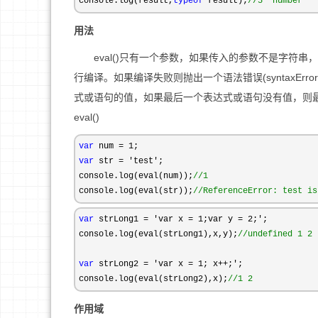
console.log(result,
typeof
 result);
//
5 'number'
用法
eval()只有一个参数，如果传入的参数不是字符串，它
行编译。如果编译失败则抛出一个语法错误(syntaxE
式或语句的值，如果最后一个表达式或语句没有值，则最终
eval()
var
 num = 1
var
 str = 'test'
;

console.log(eval(num));
//
1
console.log(eval(str));
//
ReferenceError: test is
var
 strLong1 = 'var x = 1;var y = 2;'
;

console.log(eval(strLong1),x,y);
//
undefined 1 2
var
 strLong2 = 'var x = 1; x++;'
;

console.log(eval(strLong2),x);
//
1 2
作用域