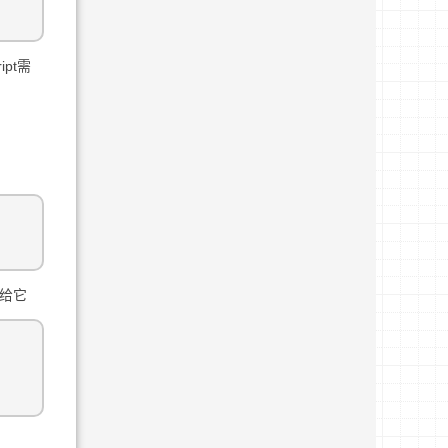
pt需
值给它