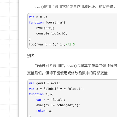
eval()使用了调用它的变量作用域环境。也就是说
var
 b = 2
function
 foo(str,a){

    eval(str);

    console.log(a,b);

}

foo(
'var b = 3;',1);
//
1 3
别名
当通过别名调用时，eval()会将其字符串当做顶层
变量赋值，但却不能使用或修改函数中的局部变量
var
 geval =
var
 x = 'global',y = 'global'
function
 f(){

var
 x = 'local'
;

    eval(
'x += "changed";'
);

return
 x;
