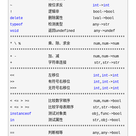
~                 按位求反              
int
->
int
!                 逻辑非                bool->
delete
            删除属性              lval->
typeof
            检测类型              any->
void
              返回undefined         any->
******************************************************

* \ %             乘、除、求余           num,num->
******************************************************

+ -               加、减                num,num->
+                 字符串连接             str,str->
******************************************************

<<                左移位                
int
,
int
->
int
>>                有符号右移位           
int
,
int
->
int
>>>               无符号右移位           
int
,
int
->
int
******************************************************

< <= > >=         比较数字顺序           num,num->
< <= > >=         比较字母表顺序         str,str->
instanceof
        测试对象类            obj,func->
in
                测试属性              str,obj->
******************************************************

==                判断相等              any,any->