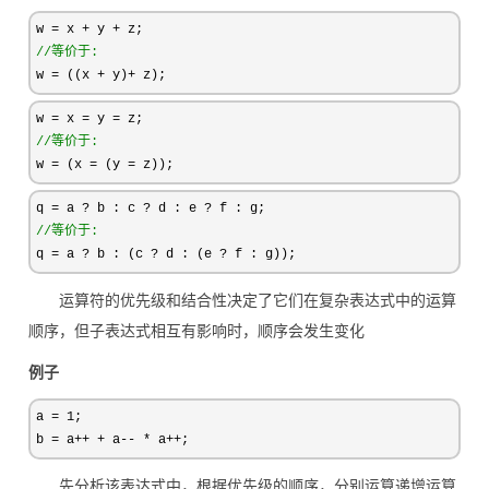
w = x + y +
//
等价于:
w = ((x + y)+ z);
w = x = y =
//
等价于:
w = (x = (y = z));
q = a ? b : c ? d : e ?
//
等价于:
q = a ? b : (c ? d : (e ? f : g));    
运算符的优先级和结合性决定了它们在复杂表达式中的运算
顺序，但子表达式相互有影响时，顺序会发生变化
例子
a = 1
;

b 
= a++ + a-- * a++;
先分析该表达式中，根据优先级的顺序，分别运算递增运算