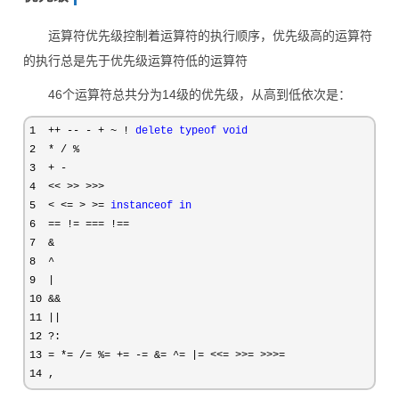
运算符优先级控制着运算符的执行顺序，优先级高的运算符
的执行总是先于优先级运算符低的运算符
46个运算符总共分为14级的优先级，从高到低依次是：
1  ++ -- - + ~ ! 
delete
typeof
void
2  * / %

3  + -

4  << >> >>>

5  < <= > >= 
instanceof
in
6  == != === !==

7  &

8  ^

9  |

10 &&

11 ||

12 ?
13 = *= /= %= += -= &= ^= |= <<= >>= >>>=

14 ,