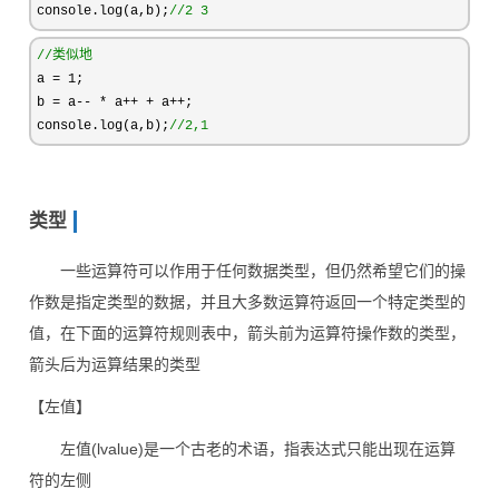
console.log(a,b);
//
2 3
//
类似地
a = 1
;

b 
= a-- * a++ + a++
;

console.log(a,b);
//
2,1
类型
一些运算符可以作用于任何数据类型，但仍然希望它们的操
作数是指定类型的数据，并且大多数运算符返回一个特定类型的
值，在下面的运算符规则表中，箭头前为运算符操作数的类型，
箭头后为运算结果的类型
【左值】
左值(lvalue)是一个古老的术语，指表达式只能出现在运算
符的左侧