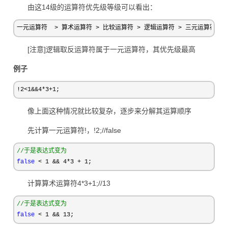
由这14级的运算符优先级等级可以看出：
一元运算符  > 算术运算符 > 比较运算符 > 逻辑运算符 > 三元运算符 >
[注意]逻辑取反运算符属于一元运算符，其优先级最高
例子
!2<1&&4*3+1;
像上面这种情况就比较复杂，逐步来分解其运算顺序
先计算一元运算符!，!2;//false
//
于是表达式变为
false
 < 1 && 4*3 + 1;
计算算术运算符4*3+1;//13
//
于是表达式变为
false
 < 1 && 13;