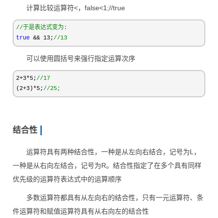
计算比较运算符<，false<1;//true
//
于是表达式变为:
true
 && 13;
//
13
可以使用圆括号来强行指定运算次序
2+3*5;
//
17
(2+3)*5;
//
25;
结合性
运算符具有两种结合性，一种是从左向右结合，记号为L，
一种是从右向左结合，记号为R。结合性指定了在多个具有同样
优先级的运算符表达式中的运算顺序
多数运算符都具有从左向右的结合性，只有一元运算符、条
件运算符和赋值运算符具有从右向左的结合性