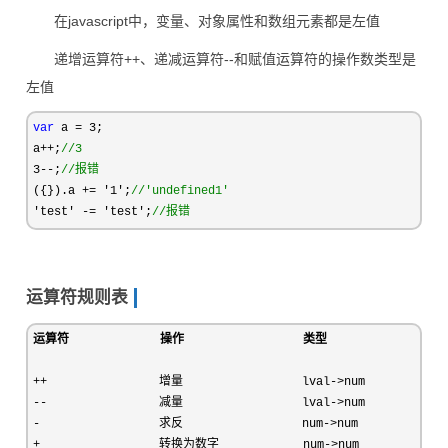
在javascript中，变量、对象属性和数组元素都是左值
递增运算符++、递减运算符--和赋值运算符的操作数类型是
左值
var
 a = 3
;

a
++;
//
3
3--;
//
报错
({}).a += '1';
//
'undefined1'
'test' -= 'test';
//
报错
运算符规则表
运算符
操作
类型
++                增量                 lval->
--                减量                 lval->
-                 求反                 num->
+                 转换为数字            num->